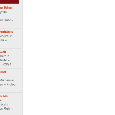
che Böse
y“ im
en Ruhr –
entitäten
estival in
uhr –
walt
her“ in
 Ruhr –
hr 03/24
 und
 Mülheimer
en – Prolog
s bis
s
tival im
en Ruhr –