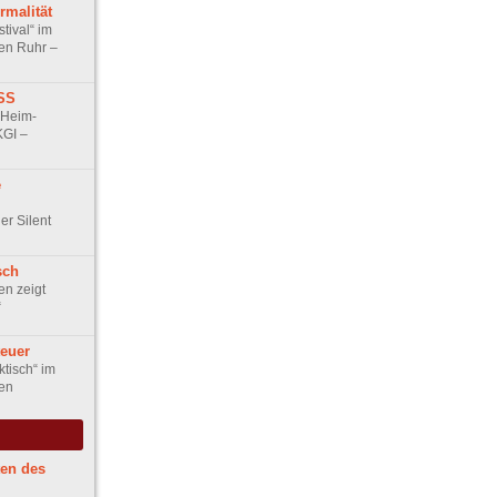
rmalität
tival“ im
en Ruhr –
SS
 Heim-
KGI –
e
er Silent
sch
n zeigt
“
teuer
ktisch“ im
en
ten des