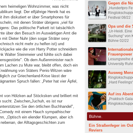
Gegen die No
einem heimeligen Wohnzimmer, was nicht
„Hundertpro Fes
blikum liegt. Der elfjährige Henrik hat es
Ringlokschupp
ihm diskutiert er über Smartphones für
Festival 08/22
heln, mit denen Sträter übrigens „viel für
Opa und die 
igens: Das politische Parkett ist tatsächlich
„Ur-Heidi. Eine
ichte über den Besuch im Auswärtigen Amt die
Suchung“ von 
 mit Dieter Nuhr (den sogar Sträter sexy
Bühne 02/22
rtechnisch nicht mehr zu helfen ist) und
ickjacke wie die von Harry Potter schneidern
International
Frauenpower
nk Walter Steinmeier und fühlte sich dabei
Lesungsreihe d
ltensgestörte". Ob dem Außenminister nach
University Ruhr
 Lachen zu Mute war, bleibt offen, doch ein
 Erwähnung von Stäters Penis-Witzen wäre
Ausweg Men
glich zur Griechenland-Krise lässt der
Ringlokschuppe
gnanten Spruch fallen: „Peter hat vier Äpfel,
„Hard Feelings
Auf ins Aben
t von Hölzken auf Stöcksken und brilliert mit
„Praktisch Gala
n sucht. Zwischen„Juchuh, es ist nur
Ringlokschupp
nterstützen Sie den örtlichen Buchhandel",
ge Comedy mit einem Hauch sympathischer
Bühne.
n, „Optisch ein elender Klumpen, aber ich
n nebenan, der Alltagsgeschichten zum
Ein Straßenfeger im Os
Reviers