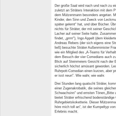
Der große Saal wird nach und nach zu 
zuletzt an Sträters Interaktion mit dem Pu
dem Mützenmann besonders angetan. Mit 
Kinder, den Sinn und Zweck von Leckmusc
später gelernt" hat, und über Bücher. Übr
nichts für Sträter, der mit seiner Gesch
Lacher auf seiner Seite hatte. Zusammen
findet, „grrrrr"), Ingo Appelt (dem kleide
Andreas Rebers (der sich eigens eine Str
ließ) besuchte Sträter Außenminister Fra
wie ein Mitglied des „A-Teams für Verha
dem Besuch der vier Comedians auch zum
Blick auf Steinmeiers Gesicht nach der
sicherlich höchst amüsant geworden. Ledi
Ruhrpott-Comedian einen kurzen, aber prä
er isst neun". Wie wahr, wie wahr.
Drei Stunden lang quatscht Sträter, komm
einer Zugenakrobatik, die seines gleiche
Schwachsinn" und ernsten Tönen,„Bitte u
bietet Sträter erfrischend bodenständi
Ruhrgebietskoketterie. Dieser Mützenman
höre mich toll an“, ist der Kumpeltyp vo
Erlebnis macht.