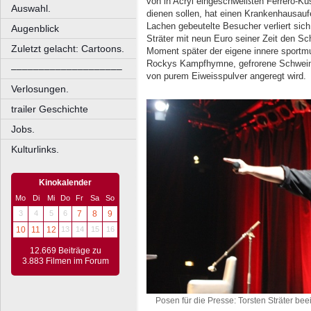
von in Acryl eingeschweißten Ferrero-Küs
Auswahl.
dienen sollen, hat einen Krankenhausauf
Lachen gebeutelte Besucher verliert sic
Augenblick
Sträter mit neun Euro seiner Zeit den S
Zuletzt gelacht: Cartoons.
Moment später der eigene innere sportmu
Rockys Kampfhymne, gefrorene Schwein
––––––––––––––––––––
von purem Eiweisspulver angeregt wird.
Verlosungen.
trailer Geschichte
Jobs.
Kulturlinks.
Kinokalender
Mo
Di
Mi
Do
Fr
Sa
So
3
4
5
6
7
8
9
10
11
12
13
14
15
16
12.669 Beiträge zu
3.883 Filmen im Forum
Posen für die Presse: Torsten Sträter bee