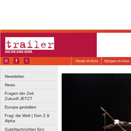
Heute im Kino
Morgen im Kino
Newsletter.
News.
Fragen der Zeit
Zukunft JETZT
Europa gestalten
Frag' die Welt | Gen Z &
Alpha
GuteNachrichten fürs