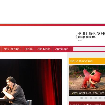
Neu im Kino
Forum
Alle Kinos
Anmelden
Neue Kinofilme
PAW Patrol: Der Dino-Film
Lesen Sie dazu auch: