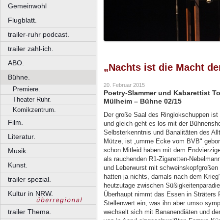
Gemeinwohl
Flugblatt.
trailer-ruhr podcast.
trailer zahl-ich.
ABO.
„Nachts ist die Macht de
Bühne.
20. Februar 2015
Premiere.
Poetry-Slammer und Kabarettist T
Theater Ruhr.
Mülheim – Bühne 02/15
Komikzentrum.
Der große Saal des Ringlokschuppen ist 
Film.
und gleich geht es los mit der Bühnensho
Selbsterkenntnis und Banalitäten des Allt
Literatur.
Mütze, ist „umme Ecke vom BVB" gebor
schon Mitleid haben mit dem Endvierziger
Musik.
als rauchenden R1-Zigaretten-Nebelmann
Kunst.
und Leberwurst mit schweinskopfgroßen 
hatten ja nichts, damals nach dem Krieg"
trailer spezial.
heutzutage zwischen Süßigkeitenparadies
Kultur in NRW.
Überhaupt nimmt das Essen in Sträters
Stellenwert ein, was ihn aber umso sympa
trailer Thema.
wechselt sich mit Bananendiäten und de