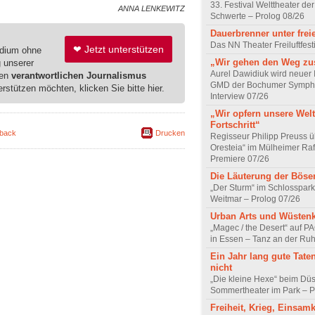
33. Festival Welttheater der
ANNA LENKEWITZ
Schwerte – Prolog 08/26
Dauerbrenner unter fre
Das NN Theater Freiluftfest
❤ Jetzt unterstützen
edium ohne
„Wir gehen den Weg z
g unserer
Aurel Dawidiuk wird neuer 
ren
verantwortlichen Journalismus
GMD der Bochumer Sympho
erstützen möchten, klicken Sie bitte hier.
Interview 07/26
„Wir opfern unsere Welt
Fortschritt“
back
Drucken
Regisseur Philipp Preuss ü
Oresteia“ im Mülheimer Raf
Premiere 07/26
Die Läuterung der Böse
„Der Sturm“ im Schlosspa
Weitmar – Prolog 07/26
Urban Arts und Wüsten
„Magec / the Desert“ auf P
in Essen – Tanz an der Ruh
Ein Jahr lang gute Tate
nicht
„Die kleine Hexe“ beim Düs
Sommertheater im Park – P
Freiheit, Krieg, Einsamk