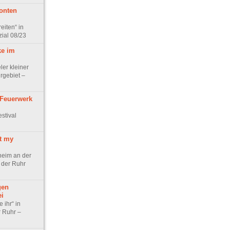
ronten
eiten“ in
ial 08/23
e im
ler kleiner
rgebiet –
 Feuerwerk
stival
t my
heim an der
 der Ruhr
gen
ei
 ihr“ in
 Ruhr –