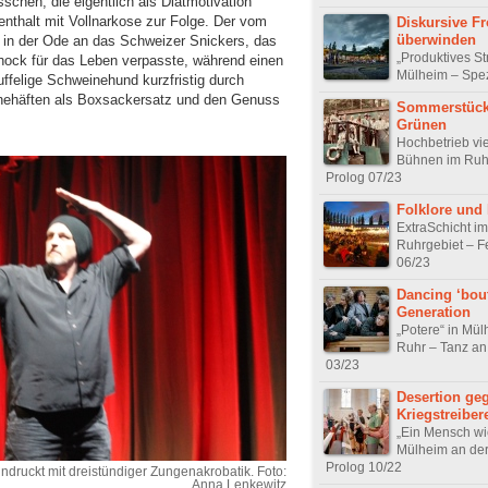
schen, die eigentlich als Diätmotivation
enthalt mit Vollnarkose zur Folge. Der vom
Diskursive F
überwinden
h in der Ode an das Schweizer Snickers, das
„Produktives Str
chock für das Leben verpasste, während einen
Mülheim – Spez
ffelige Schweinehund kurzfristig durch
ehäften als Boxsackersatz und den Genuss
Sommerstück
Grünen
Hochbetrieb vie
Bühnen im Ruh
Prolog 07/23
Folklore und
ExtraSchicht im
Ruhrgebiet – Fe
06/23
Dancing ‘bou
Generation
„Potere“ in Mül
Ruhr – Tanz an
03/23
Desertion ge
Kriegstreiber
„Ein Mensch wie
Mülheim an der
Prolog 10/22
indruckt mit dreistündiger Zungenakrobatik. Foto:
Anna Lenkewitz