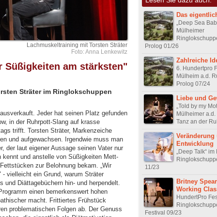
Das eigentli
„Deep Sea Bab
Mülheimer
Ringlokschupp
Lachmuskeltraining mit Torsten Sträter
Prolog 01/26
Foto: Anna Lenkewitz
Zahlreiche Id
r Süßigkeiten am stärksten"
6. Hundertpro F
Mülheim a.d. R
Prolog 07/24
orsten Sträter im Ringlokschuppen
Liebe und Ge
„Told by my Mot
ausverkauft. Jeder hat seinen Platz gefunden
Mülheimer a.d.
Tanz an der Ru
w, in der Ruhrpott-Slang auf krasse
ags trifft. Torsten Sträter, Markenzeiche
Veränderung
en und aufgewachsen. Irgendwie muss man
Entwicklung
, der laut eigener Aussage seinen Vater nur
„Deep Talk“ im
 kennt und anstelle von Süßigkeiten Mett-
Ringlokschupp
Fettstücken zur Belohnung bekam. „Wir
11/23
 - vielleicht ein Grund, warum Sträter
Britney Spear
 und Diättagebüchern hin- und herpendelt.
Working Clas
 Programm einen bemerkenswert hohen
HundertPro Fes
thischer macht. Frittiertes Frühstück
Ringlokschupp
ren problematischen Folgen ab. Der Genuss
Festival 09/23