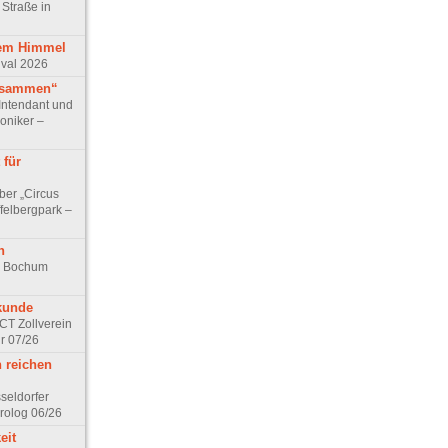
 Straße in
iem Himmel
ival 2026
usammen“
Intendant und
niker –
 für
ber „Circus
felbergpark –
n
rk Bochum
kunde
ACT Zollverein
r 07/26
n reichen
seldorfer
rolog 06/26
eit