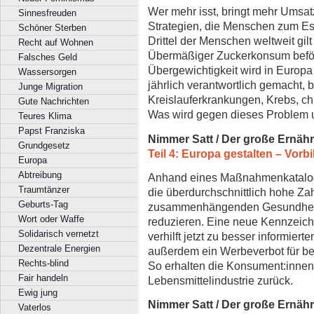
Wer mehr isst, bringt mehr Umsat
Sinnesfreuden
Strategien, die Menschen zum Es
Schöner Sterben
Drittel der Menschen weltweit gilt
Recht auf Wohnen
Übermäßiger Zuckerkonsum beför
Falsches Geld
Übergewichtigkeit wird in Europa 
Wassersorgen
jährlich verantwortlich gemacht, 
Junge Migration
Kreislauferkrankungen, Krebs, 
Gute Nachrichten
Was wird gegen dieses Problem
Teures Klima
Papst Franziska
Nimmer Satt / Der große Ernäh
Grundgesetz
Teil 4: Europa gestalten – Vorb
Europa
Abtreibung
Anhand eines Maßnahmenkatalogs
Traumtänzer
die überdurchschnittlich hohe Za
Geburts-Tag
zusammenhängenden Gesundheit
Wort oder Waffe
reduzieren. Eine neue Kennzeichn
Solidarisch vernetzt
verhilft jetzt zu besser informier
Dezentrale Energien
außerdem ein Werbeverbot für b
Rechts-blind
So erhalten die Konsument:innen 
Fair handeln
Lebensmittelindustrie zurück.
Ewig jung
Nimmer Satt / Der große Ernäh
Vaterlos