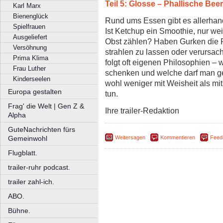
Teil 5: Glosse – Phallische Bee
Karl Marx
Bienenglück
Rund ums Essen gibt es allerhan
Spielfrauen
Ist Ketchup ein Smoothie, nur 
Ausgeliefert
Obst zählen? Haben Gurken die F
Versöhnung
strahlen zu lassen oder verursa
Prima Klima
folgt oft eigenen Philosophien – 
Frau Luther
schenken und welche darf man ge
Kinderseelen
wohl weniger mit Weisheit als 
Europa gestalten
tun.
Frag' die Welt | Gen Z &
Ihre trailer-Redaktion
Alpha
GuteNachrichten fürs
Weitersagen
Kommentieren
Feed
Gemeinwohl
Flugblatt.
trailer-ruhr podcast.
trailer zahl-ich.
ABO.
Bühne.