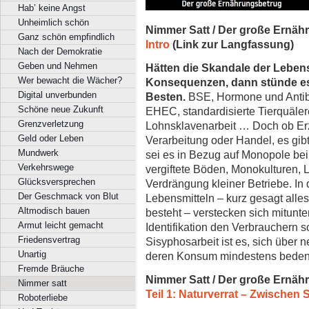
Hab’ keine Angst
Unheimlich schön
Nimmer Satt / Der große Ernäh
Ganz schön empfindlich
Intro
(Link zur Langfassung)
Nach der Demokratie
Geben und Nehmen
Hätten die Skandale der Leben
Wer bewacht die Wächer?
Konsequenzen, dann stünde es
Digital unverbunden
Besten.
BSE, Hormone und Antibi
Schöne neue Zukunft
EHEC, standardisierte Tierquäler
Grenzverletzung
Lohnsklavenarbeit … Doch ob Er
Geld oder Leben
Verarbeitung oder Handel, es gib
Mundwerk
sei es in Bezug auf Monopole bei
Verkehrswege
vergiftete Böden, Monokulturen,
Glücksversprechen
Verdrängung kleiner Betriebe. In 
Der Geschmack von Blut
Lebensmitteln – kurz gesagt alles
Altmodisch bauen
besteht – verstecken sich mitunte
Armut leicht gemacht
Identifikation den Verbrauchern 
Friedensvertrag
Sisyphosarbeit ist es, sich über 
Unartig
deren Konsum mindestens bedenkli
Fremde Bräuche
Nimmer Satt /
Der große Ernäh
Nimmer satt
Teil 1: Naturverrat – Zwischen
Roboterliebe