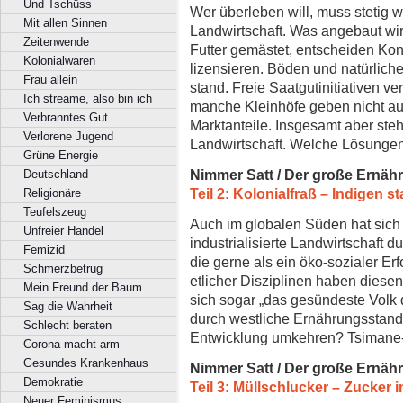
Und Tschüss
Wer überleben will, muss stetig w
Mit allen Sinnen
Landwirtschaft. Was angebaut wi
Zeitenwende
Futter gemästet, entscheiden Kon
Kolonialwaren
lizensieren. Böden und natürlic
Frau allein
stand. Freie Saatgutinitiativen 
Ich streame, also bin ich
manche Kleinhöfe geben nicht au
Verbranntes Gut
Marktanteile. Insgesamt aber steh
Verlorene Jugend
Landwirtschaft. Welche Lösung
Grüne Energie
Nimmer Satt / Der große Ernäh
Deutschland
Teil 2: Kolonialfraß – Indigen st
Religionäre
Teufelszeug
Auch im globalen Süden hat sich
Unfreier Handel
industrialisierte Landwirtschaft d
Femizid
die gerne als ein öko-sozialer Erf
Schmerzbetrug
etlicher Disziplinen haben diesen 
Mein Freund der Baum
sich sogar „das gesündeste Volk d
Sag die Wahrheit
durch westliche Ernährungsstanda
Schlecht beraten
Entwicklung umkehren? Tsimane- s
Corona macht arm
Gesundes Krankenhaus
Nimmer Satt / Der große Ernäh
Demokratie
Teil 3: Müllschlucker – Zucker 
Neuer Feminismus