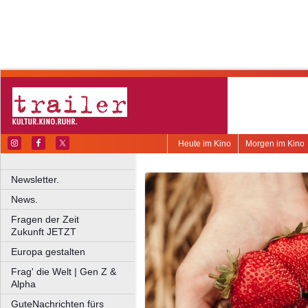
Heute im Kino
Morgen im Kino
Newsletter.
News.
Fragen der Zeit
Zukunft JETZT
Europa gestalten
Frag' die Welt | Gen Z &
Alpha
GuteNachrichten fürs