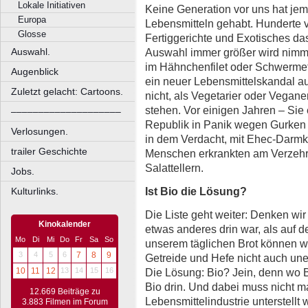
Lokale Initiativen
Keine Generation vor uns hat je
Europa
Lebensmitteln gehabt. Hunderte 
Glosse
Fertiggerichte und Exotisches d
Auswahl immer größer wird nimmt 
Auswahl.
im Hähnchenfilet oder Schwermeta
Augenblick
ein neuer Lebensmittelskandal au
Zuletzt gelacht: Cartoons.
nicht, als Vegetarier oder Vegane
stehen. Vor einigen Jahren – Sie 
––––––––––––––––––––
Republik in Panik wegen Gurken
Verlosungen.
in dem Verdacht, mit Ehec-Darmk
trailer Geschichte
Menschen erkrankten am Verzeh
Salattellern.
Jobs.
Ist Bio die Lösung?
Kulturlinks.
Die Liste geht weiter: Denken wir
Kinokalender
etwas anderes drin war, als auf d
Mo
Di
Mi
Do
Fr
Sa
So
unserem täglichen Brot können wir
3
4
5
6
7
8
9
Getreide und Hefe nicht auch un
Die Lösung: Bio? Jein, denn wo Bi
10
11
12
13
14
15
16
Bio drin. Und dabei muss nicht ma
12.669 Beiträge zu
Lebensmittelindustrie unterstellt
3.883 Filmen im Forum