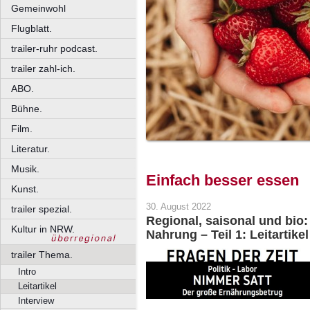
Gemeinwohl
Flugblatt.
trailer-ruhr podcast.
trailer zahl-ich.
ABO.
Bühne.
Film.
Literatur.
Musik.
Einfach besser essen
Kunst.
30. August 2022
trailer spezial.
Regional, saisonal und bio
Kultur in NRW.
Nahrung – Teil 1: Leitartikel
trailer Thema.
Intro
Leitartikel
Interview