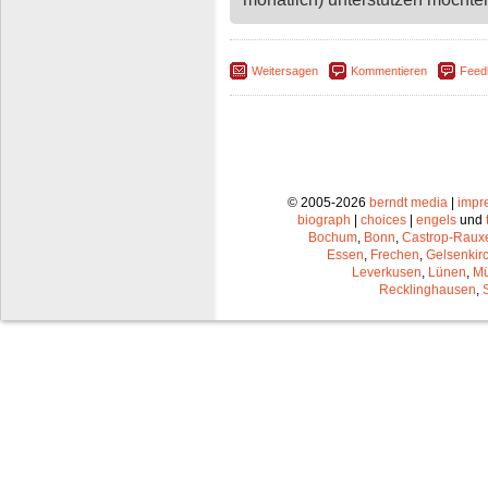
Weitersagen
Kommentieren
Feed
© 2005-2026
berndt media
|
impr
biograph
|
choices
|
engels
und
Bochum
,
Bonn
,
Castrop-Raux
Essen
,
Frechen
,
Gelsenkir
Leverkusen
,
Lünen
,
Mü
Recklinghausen
,