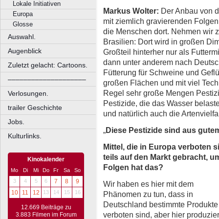
Lokale Initiativen
Markus Wolter:
Der Anbau von di
Europa
mit ziemlich gravierenden Folgen 
Glosse
die Menschen dort. Nehmen wir z
Auswahl.
Brasilien: Dort wird in großen 
Augenblick
Großteil hinterher nur als Futterm
dann unter anderem nach Deutsc
Zuletzt gelacht: Cartoons.
Fütterung für Schweine und Geflüg
––––––––––––––––––––
großen Flächen und mit viel Techn
Regel sehr große Mengen Pestizid
Verlosungen.
Pestizide, die das Wasser belas
trailer Geschichte
und natürlich auch die Artenvielfal
Jobs.
„
Diese Pestizide sind aus gut
Kulturlinks.
Mittel, die in Europa verboten
teils auf den Markt gebracht, u
Kinokalender
Folgen hat das?
Mo
Di
Mi
Do
Fr
Sa
So
3
4
5
6
7
8
9
Wir haben es hier mit dem
10
11
12
13
14
15
16
Phänomen zu tun, dass in
Deutschland bestimmte Produkte
12.669 Beiträge zu
verboten sind, aber hier produzier
3.883 Filmen im Forum