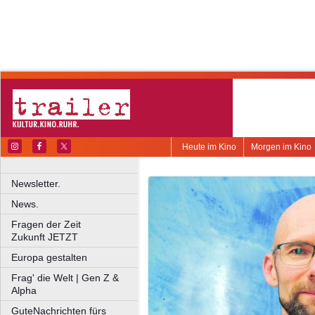
Heute im Kino
Morgen im Kino
Newsletter.
News.
Fragen der Zeit
Zukunft JETZT
Europa gestalten
Frag' die Welt | Gen Z &
Alpha
GuteNachrichten fürs