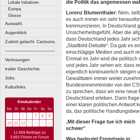
die Politik das angemessen wa
Lokale Initiativen
Europa
Lorenz Blumenthaler
: Nein, sel
Glosse
es auch immer ein sehr herausfor
Auswahl.
kommunizieren. In Deutschland gi
Unsicherheitsgefühl. Aber die allg
Augenblick
dass Deutschland jedes Jahr siche
Zuletzt gelacht: Cartoons.
„Stadtbild-Debatte“. Da gab es e
––––––––––––––––––––
einschlägige Medien und auch re
Einmal im Jahr wird die politisch m
Verlosungen.
und jedes Jahr sehen wir, dass re
trailer Geschichte
eigentlich kontinuierlich steigen 
Gewalttaten immer weiter zunehm
Jobs.
Bundesinnenminister von der CSU,
Kulturlinks.
zu sprechen, dass wir eine neue
Deutschland erleben. Dann frage 
Kinokalender
einer klaren politischen Antwort
Mo
Di
Mi
Do
Fr
Sa
So
da, das politische Handlungsbewu
3
4
5
6
7
8
9
„
Mit dieser Frage tue ich mich
10
11
12
13
14
15
16
schwer“
12.669 Beiträge zu
3.883 Filmen im Forum
Was bedeutet Fremdsein in