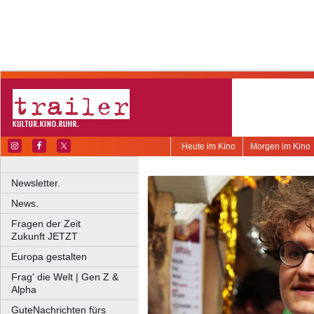
Heute im Kino
Morgen im Kino
Newsletter.
News.
Fragen der Zeit
Zukunft JETZT
Europa gestalten
Frag' die Welt | Gen Z &
Alpha
GuteNachrichten fürs