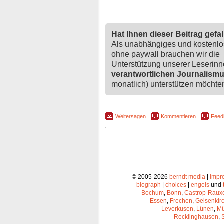
Hat Ihnen dieser Beitrag gefa
Als unabhängiges und kostenl
ohne paywall brauchen wir die
Unterstützung unserer Leserin
verantwortlichen Journalism
monatlich) unterstützen möchten,
Weitersagen
Kommentieren
Feed
© 2005-2026
berndt media
|
impr
biograph
|
choices
|
engels
und
Bochum
,
Bonn
,
Castrop-Raux
Essen
,
Frechen
,
Gelsenkir
Leverkusen
,
Lünen
,
Mü
Recklinghausen
,