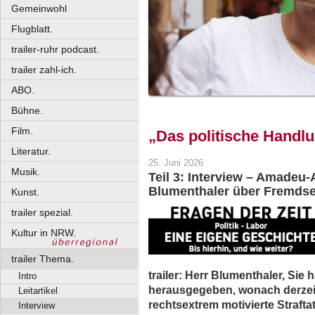
Gemeinwohl
Flugblatt.
trailer-ruhr podcast.
trailer zahl-ich.
ABO.
Bühne.
Film.
„Das politische Handl
Literatur.
25. Juni 2026
Musik.
Teil 3: Interview – Amadeu-
Blumenthaler über Fremdse
Kunst.
trailer spezial.
Kultur in NRW.
trailer Thema.
trailer: Herr Blumenthaler, Si
Intro
herausgegeben, wonach derzeit 
Leitartikel
rechtsextrem motivierte Strafta
Interview