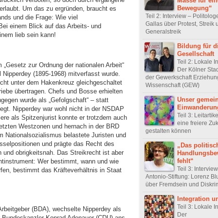
Masse für ein
Bewegung“
 erlaubt. Um das zu ergründen, braucht es
Teil 2: Interview – Politolo
ands und die Frage: Wie viel
Gallas über Protest, Streik
Bei einem Blick auf das Arbeits- und
Generalstreik
einem lieb sein kann!
Bildung für d
Gesellschaft
Teil 2: Lokale In
om „Gesetz zur Ordnung der nationalen Arbeit“
Der Kölner Sta
 Nipperdey (1895-1968) mitverfasst wurde.
der Gewerkschaft Erziehun
cht unter dem Hakenkreuz gleichgeschaltet
Wissenschaft (GEW)
riebe übertragen. Chefs und Bosse erhielten
Unser gemei
ngegen wurde als „Gefolgschaft“ – statt
Einwanderun
egt. Nipperdey war wohl nicht in der NSDAP
Teil 3: Leitartik
iere als Spitzenjurist konnte er trotzdem auch
eine freiere Zuk
setzten Westzonen und hernach in der BRD
gestalten können
m Nationalsozialismus belastete Juristen und
selpositionen und prägte das Recht des
„Das politisc
ch und obrigkeitsnah. Das Streikrecht ist aber
Handlungsbe
fehlt“
htinstrument: Wer bestimmt, wann und wie
Teil 3: Intervi
fen, bestimmt das Kräfteverhältnis in Staat
Antonio-Stiftung: Lorenz B
über Fremdsein und Diskri
Integration u
Teil 3: Lokale In
rbeitgeber (BDA), wechselte Nipperdey als
Der
ter Bundeskanzler Konrad Adenauer (CDU) ans