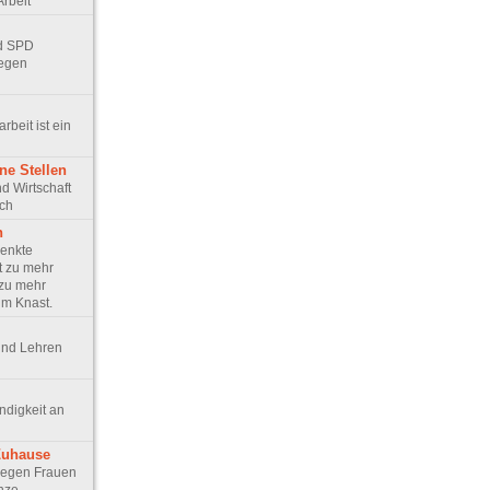
Arbeit
nd SPD
egen
arbeit ist ein
ne Stellen
und Wirtschaft
ich
n
senkte
t zu mehr
 zu mehr
im Knast.
 und Lehren
ündigkeit an
Zuhause
t gegen Frauen