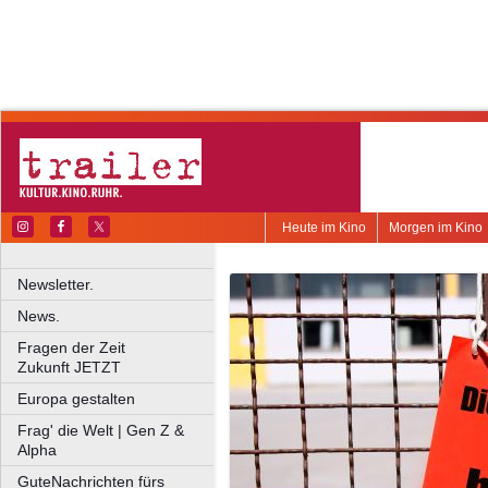
Heute im Kino
Morgen im Kino
Newsletter.
News.
Fragen der Zeit
Zukunft JETZT
Europa gestalten
Frag' die Welt | Gen Z &
Alpha
GuteNachrichten fürs