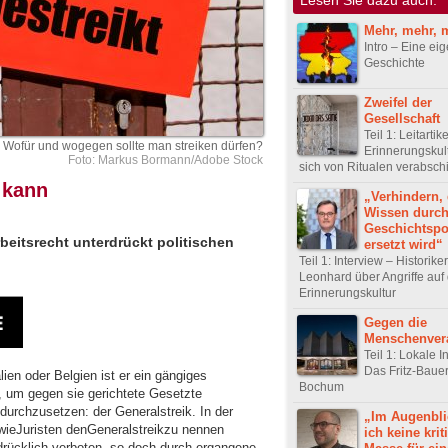
Mehr, mehr, 
Intro – Eine ei
Geschichte
Zweifel der
Gesellschaft
Teil 1: Leitartike
Wofür und wogegen sollte man streiken dürfen?
Erinnerungskul
Foto: Markus Bormann/Adobe Stock
sich von Ritualen verabsc
 kann
„Verhindern,
Wissen durc
Geschichtspol
Arbeitsrecht unterdrückt politischen
ersetzt wird“
Teil 1: Interview – Historike
Leonhard über Angriffe auf 
Erinnerungskultur
Gegen die
Menschenver
Teil 1: Lokale In
Das Fritz-Baue
lien oder Belgien ist er ein gängiges
Bochum
, um gegen sie gerichtete Gesetzte
durchzusetzen: der Generalstreik. In der
„Im Augenbli
, wieJuristen denGeneralstreikzu nennen
ich keine krit
drücklich verboten, so doch durch ergangene