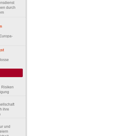
nsdienst
hen durch
tem
n
Europa-
st
d
losse
d Risiken
digung
sellschaft
h ihre
n
tur und
eiern