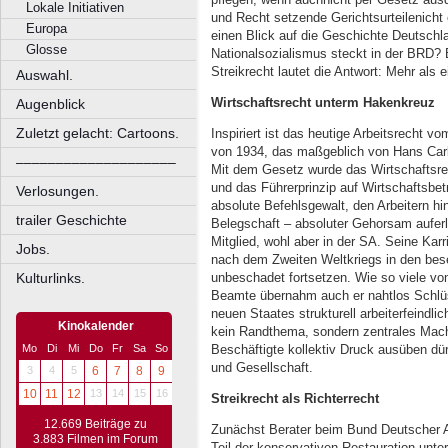
Lokale Initiativen
und Recht setzende Gerichtsurteilenicht
Europa
einen Blick auf die Geschichte Deutschl
Glosse
Nationalsozialismus steckt in der BRD? 
Streikrecht lautet die Antwort: Mehr als 
Auswahl.
Wirtschaftsrecht unterm Hakenkreuz
Augenblick
Zuletzt gelacht: Cartoons.
Inspiriert ist das heutige Arbeitsrecht v
von 1934, das maßgeblich von Hans Carl
––––––––––––––––––––
Mit dem Gesetz wurde das Wirtschaftsre
und das Führerprinzip auf Wirtschaftsbet
Verlosungen.
absolute Befehlsgewalt, den Arbeitern hi
trailer Geschichte
Belegschaft – absoluter Gehorsam auferl
Mitglied, wohl aber in der SA. Seine Karr
Jobs.
nach dem Zweiten Weltkriegs in den be
unbeschadet fortsetzen. Wie so viele vo
Kulturlinks.
Beamte übernahm auch er nahtlos Schlüs
neuen Staates strukturell arbeiterfeindli
Kinokalender
kein Randthema, sondern zentrales Mac
Beschäftigte kollektiv Druck ausüben dür
Mo
Di
Mi
Do
Fr
Sa
So
und Gesellschaft.
3
4
5
6
7
8
9
10
11
12
13
14
15
16
Streikrecht als Richterrecht
12.669 Beiträge zu
Zunächst Berater beim Bund Deutscher A
3.883 Filmen im Forum
Teil der konservativen Restauration un