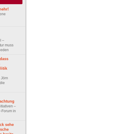
mehr!
gene
l –
tur muss
hieden
 dass
h
itik
r Jörn
die
achtung
itiativen –
r-Forum in
ck sehe
ische