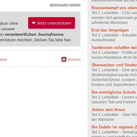
Interessenkonflikte auf der 
BERNHARD KREBS
Klassenkampf von oben
Teil 1: Leitartikel – CDU u
wenden sich gemeinsam g
❤ Jetzt unterstützen
arbeitende Menschen
edium ohne
g unserer
Erst das Vergnügen
ren
verantwortlichen Journalismus
Teil 2: Leitartikel – Industrie
erstützen möchten, klicken Sie bitte hier.
Auslaufmodell
Sanktionen schaffen kei
Teil 3: Leitartikel – Politik 
lassen Arbeitslose oft im St
back
Drucken
Überwachen und Strafe
Teil 1: Leitartikel – Eine ge
Strafmündigkeit würde nich
Sicherheit führen, sondern
Kindern und Jugendlichen 
Die unmögliche Schule
Teil 2: Leitartikel – Lernen
zwischen Takt und Freiheit
Jedem sein Kreuz
Teil 3: Leitartikel – Über M
der Wahlurne
Die Gefahr im eigenen 
Teil 1: Leitartikel – Gewal