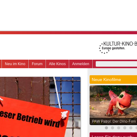
Neu im Kino
Forum
Alle Kinos
Anmelden
Neue Kinofilme
PAW Patrol: Der Dino-Film
Lesen Sie dazu auch: