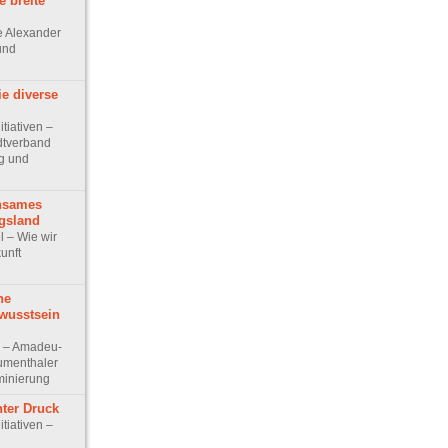
e breite
ge Alexander
 und
ie diverse
itiativen –
dtverband
g und
nsames
gsland
el – Wie wir
unft
he
wusstsein
ew – Amadeu-
lumenthaler
minierung
nter Druck
itiativen –