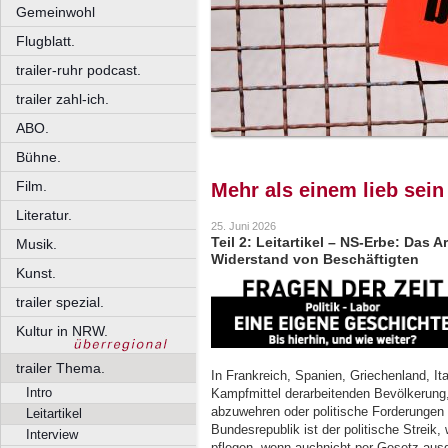
Gemeinwohl
Flugblatt.
trailer-ruhr podcast.
trailer zahl-ich.
ABO.
Bühne.
Film.
Mehr als einem lieb sein
Literatur.
25. Juni 2026
Teil 2: Leitartikel – NS-Erbe: Das 
Musik.
Widerstand von Beschäftigten
Kunst.
trailer spezial.
Kultur in NRW.
trailer Thema.
In Frankreich, Spanien, Griechenland, Ita
Intro
Kampfmittel derarbeitenden Bevölkerung
abzuwehren oder politische Forderungen 
Leitartikel
Bundesrepublik ist der politische Streik
Interview
pflegen, wenn auchnicht per Gesetz aus