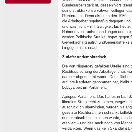
Bundesarbeitsgericht, dessen Vorsitzend
seine strukturkonservativen Kollegen da
Richterrecht. Denn als es in den 1950er
die Arbeitgeber regelmäßig dagegen und 
und was nicht – mit Gültigkeit bis heute:
Rahmen von Tarifverhandlungen durch e
werden.Politische Streiks, bspw. gegen 
Gewerkschaftsaufruf undGeneralstreiks a
hingegen nicht erlaubt.
Zutiefst undemokratisch
Die von Nipperdey gefällten Urteile sind 
Rechtssprechung der Arbeitsgerichte, was
darüber abgestimmt wurde. Denn Richter s
auf ihre Karrieren genommen hat, bleibt 
Lobbyarbeit im Parlament.
Apropos Parlament: Das hat es in fast 8
liberales Streikrecht zu geben; wegweis
ausdrücklich überwinden, wurden bislang
gesetzte Rechtsrahmen schränkt kollekti
demokratisch beschlossen wurde, sonder
etabliert – und das auch noch von Männe
verdankten. Wenn das kein Skandal ist, 