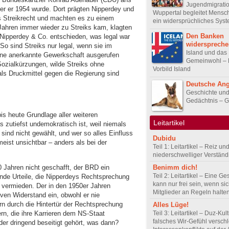
Jugendmigratio
er er 1954 wurde. Dort prägten Nipperdey und
Wuppertal begleitet Mensc
s Streikrecht und machten es zu einem
ein widersprüchliches Sys
 Jahren immer wieder zu Streiks kam, klagten
Den Banken
Nipperdey & Co. entschieden, was legal war
widerspreche
 So sind Streiks nur legal, wenn sie im
Island und das
ine anerkannte Gewerkschaft ausgerufen
Gemeinwohl – 
Sozialkürzungen, wilde Streiks ohne
Vorbild Island
ls Druckmittel gegen die Regierung sind
Deutsche Ang
Geschichte un
Gedächtnis – G
bis heute Grundlage aller weiteren
Leitartikel
 zutiefst undemokratisch ist, weil niemals
ind nicht gewählt, und wer so alles Einfluss
Dubidu
meist unsichtbar – anders als bei der
Teil 1: Leitartikel – Reiz un
niederschwelliger Verstän
0 Jahren nicht geschafft, der BRD ein
Benimm dich!
Teil 2: Leitartikel – Eine Ge
ende Urteile, die Nipperdeys Rechtsprechung
kann nur frei sein, wenn sic
 vermieden. Der in den 1950er Jahren
Mitglieder an Regeln halte
ven Widerstand ein, obwohl er nie
n durch die Hintertür der Rechtsprechung
Alles Lüge!
rn, die ihre Karrieren dem NS-Staat
Teil 3: Leitartikel – Duz-Kul
falsches Wir-Gefühl verschl
der dringend beseitigt gehört, was dann?