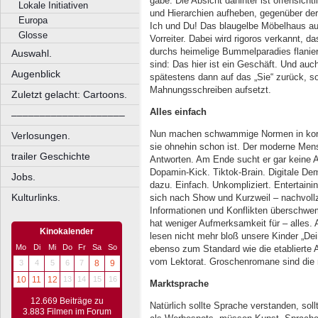
gäbe. Die Absicht dahinter ist offensicht
Lokale Initiativen
und Hierarchien aufheben, gegenüber de
Europa
Ich und Du! Das blaugelbe Möbelhaus au
Glosse
Vorreiter. Dabei wird rigoros verkannt, d
durchs heimelige Bummelparadies flanier
Auswahl.
sind: Das hier ist ein Geschäft. Und au
Augenblick
spätestens dann auf das „Sie“ zurück, s
Mahnungsschreiben aufsetzt.
Zuletzt gelacht: Cartoons.
Alles einfach
––––––––––––––––––––
Nun machen schwammige Normen in korrek
Verlosungen.
sie ohnehin schon ist. Der moderne Men
trailer Geschichte
Antworten. Am Ende sucht er gar keine 
Dopamin-Kick. Tiktok-Brain. Digitale Dem
Jobs.
dazu. Einfach. Unkompliziert. Entertain
Kulturlinks.
sich nach Show und Kurzweil – nachvollz
Informationen und Konflikten überschwem
hat weniger Aufmerksamkeit für – alles. 
Kinokalender
lesen nicht mehr bloß unsere Kinder „De
Mo
Di
Mi
Do
Fr
Sa
So
ebenso zum Standard wie die etablierte 
vom Lektorat. Groschenromane sind die 
3
4
5
6
7
8
9
10
11
12
13
14
15
16
Marktsprache
12.669 Beiträge zu
Natürlich sollte Sprache verstanden, sol
3.883 Filmen im Forum