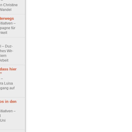
w –
n Christine
 Wandel
terwegs
itiativen –
pagne für
hkeit
el – Duz-
ches Wir-
iern
Arbeit
dass hier
t“
w –
ra Luisa
mgang auf
os in den
itiativen –
t
 Uni