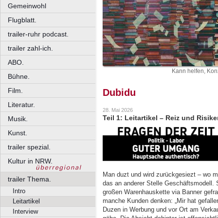
Gemeinwohl
Flugblatt.
trailer-ruhr podcast.
trailer zahl-ich.
ABO.
Kann helfen, Kon
Bühne.
Film.
Dubidu
Literatur.
28. Mai 2026
Teil 1: Leitartikel – Reiz und Risi
Musik.
Kunst.
trailer spezial.
Kultur in NRW.
Man duzt und wird zurückgesiezt – wo man 
trailer Thema.
das an anderer Stelle Geschäftsmodell. 
Intro
großen Warenhauskette via Banner gefragt
manche Kunden denken: „Mir hat gefallen
Leitartikel
Duzen in Werbung und vor Ort am Verkau
Interview