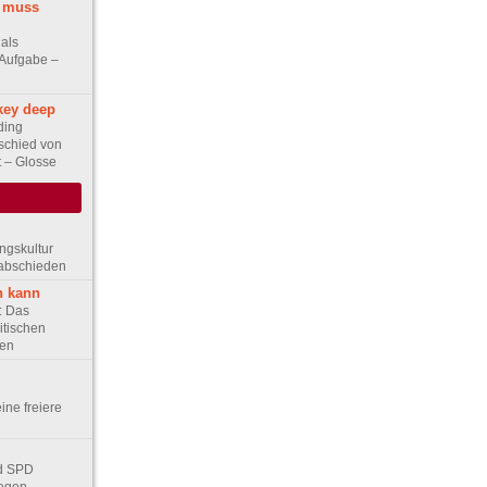
t muss
als
Aufgabe –
key deep
ding
schied von
t – Glosse
ungskultur
rabschieden
n kann
e: Das
itischen
ten
eine freiere
nd SPD