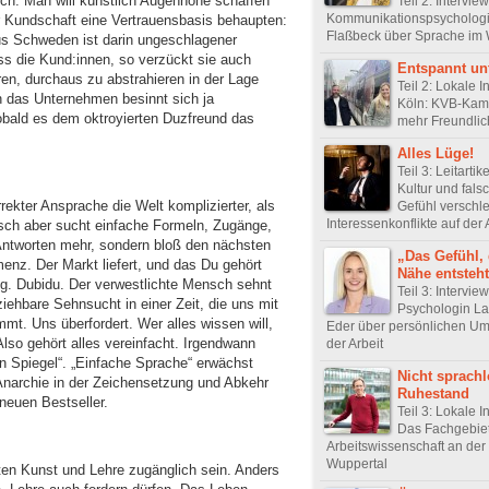
lich: Man will künstlich Augenhöhe schaffen
Teil 2: Intervie
Kommunikationspsychologi
r Kundschaft eine Vertrauensbasis behaupten:
Flaßbeck über Sprache im
s Schweden ist darin ungeschlagener
ass die Kund:innen, so verzückt sie auch
Entspannt un
en, durchaus zu abstrahieren in der Lage
Teil 2: Lokale In
ch das Unternehmen besinnt sich ja
Köln: KVB-Kam
obald es dem oktroyierten Duzfreund das
mehr Freundlic
Alles Lüge!
Teil 3: Leitartik
Kultur und fals
ter Ansprache die Welt komplizierter, als
Gefühl verschle
Interessenkonflikte auf der 
sch aber sucht einfache Formeln, Zugänge,
Antworten mehr, sondern bloß den nächsten
„Das Gefühl, 
enz. Der Markt liefert, und das Du gehört
Nähe entsteh
ing. Dubidu. Der verwestlichte Mensch sehnt
Teil 3: Intervie
iehbare Sehnsucht in einer Zeit, die uns mit
Psychologin La
mt. Uns überfordert. Wer alles wissen will,
Eder über persönlichen U
Also gehört alles vereinfacht. Irgendwann
der Arbeit
in Spiegel“. „Einfache Sprache“ erwächst
Nicht sprachl
Anarchie in der Zeichensetzung und Abkehr
Ruhestand
neuen Bestseller.
Teil 3: Lokale In
Das Fachgebie
Arbeitswissenschaft an der
Wuppertal
lten Kunst und Lehre zugänglich sein. Anders