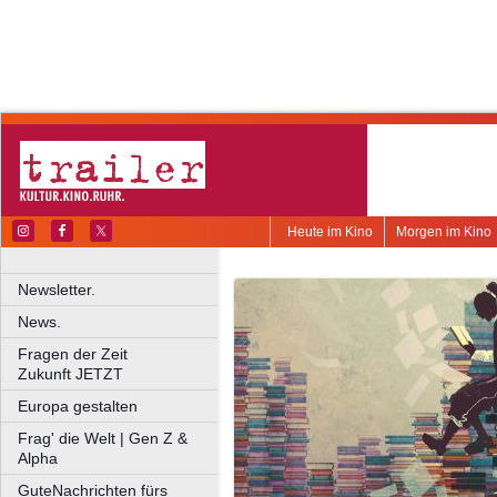
Heute im Kino
Morgen im Kino
Newsletter.
News.
Fragen der Zeit
Zukunft JETZT
Europa gestalten
Frag' die Welt | Gen Z &
Alpha
GuteNachrichten fürs