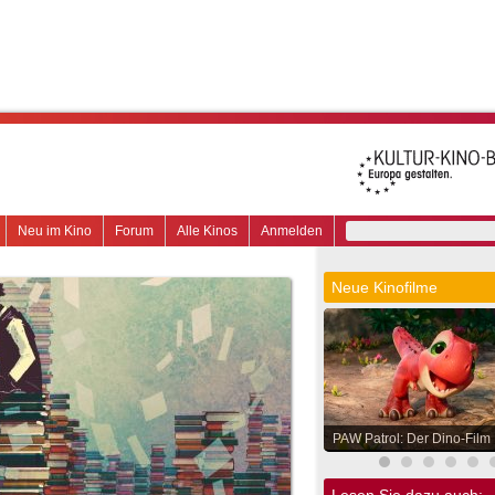
Neu im Kino
Forum
Alle Kinos
Anmelden
Neue Kinofilme
PAW Patrol: Der Dino-Film
Lesen Sie dazu auch: