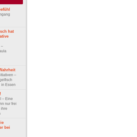
efühl
Umgang
sch hat
ative
w –
aula
Wahrheit
itiativen –
gelfisch
 in Essen
!
el – Eine
nn nur frei
 ihre
n
ie
r bei