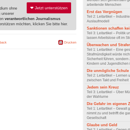
wenden sich gemeinsam g
arbeitende Menschen
❤ Jetzt unterstützen
edium ohne
Erst das Vergnügen
g unserer
Teil 2: Leitartikel – Industrie
ren
verantwortlichen Journalismus
Auslaufmodell
erstützen möchten, klicken Sie bitte hier.
Sanktionen schaffen kei
Teil 3: Leitartikel – Politik 
lassen Arbeitslose oft im St
back
Drucken
Überwachen und Strafe
Teil 1: Leitartikel – Eine ge
Strafmündigkeit würde nich
Sicherheit führen, sondern
Kindern und Jugendlichen 
Die unmögliche Schule
Teil 2: Leitartikel – Lernen
zwischen Takt und Freiheit
Jedem sein Kreuz
Teil 3: Leitartikel – Über M
der Wahlurne
Die Gefahr im eigenen 
Teil 1: Leitartikel – Gewal
nimmt zu und betrifft die g
Gesellschaft
Glaube und Geld
Teil 2: Leitartikel – Gegen 