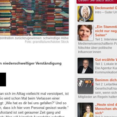
Deckmantel G
Intro – Guter 
„Ein Stammti
nicht nur neg
Seiten“
zentration zurückzugewinnen: schwindlige Höhe
Teil 1: Intervie
Foto: grandfailure/Adobe Stock
Medienwissenschaftlerin P
Nitschke über politische
Influencer:innen
Gut erzählte 
ken niederschwelliger Verständigung
Teil 1: Lokale In
Die Agentur Ku
Kommunikation
Benimm dich
Teil 2: Leitartik
Gesellschaft ka
sein, wenn sich
sich im Alltag vielleicht mal verstolpert, ist
Mitglieder an Regeln halte
So wird schon Mal beim Verlassen einer
: „Wie hat es dir bei uns gefallen?“ Und so
„Heute sind d
, dass ich hier vom Personal gesiezt wurde.“
Menschen ehe
fsstand ist seit geraumer Zeit gang und
sich“