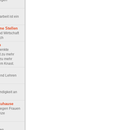
egen
arbeit ist ein
ne Stellen
und Wirtschaft
ich
n
senkte
t zu mehr
 zu mehr
im Knast.
 und Lehren
ündigkeit an
Zuhause
t gegen Frauen
anze
den