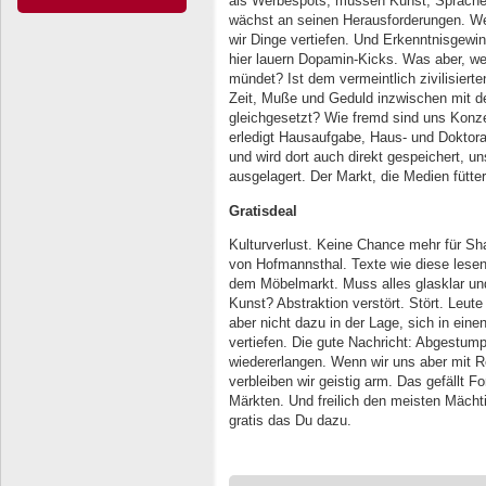
als Werbespots, müssen Kunst, Sprache,
wächst an seinen Herausforderungen. We
wir Dinge vertiefen. Und Erkenntnisgewin
hier lauern Dopamin-Kicks. Was aber, wen
mündet? Ist dem vermeintlich zivilisie
Zeit, Muße und Geduld inzwischen mit de
gleichgesetzt? Wie fremd sind uns Kon
erledigt Hausaufgabe, Haus- und Doktor
und wird dort auch direkt gespeichert, u
ausgelagert. Der Markt, die Medien fütte
Gratisdeal
Kulturverlust. Keine Chance mehr für Sh
von Hofmannsthal. Texte wie diese lesen
dem Möbelmarkt. Muss alles glasklar und 
Kunst? Abstraktion verstört. Stört. Leut
aber nicht dazu in der Lage, sich in eine
vertiefen. Die gute Nachricht: Abgestum
wiedererlangen. Wenn wir uns aber mit Re
verbleiben wir geistig arm. Das gefällt 
Märkten. Und freilich den meisten Mäch
gratis das Du dazu.