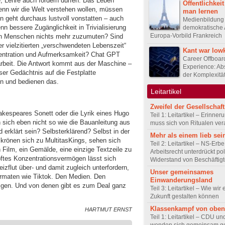
 Lehre auch fordern dürfen. Das Leben
Öffentlichkei
nn wir die Welt verstehen wollen, müssen
man lernen
n geht durchaus lustvoll vonstatten – auch
Medienbildung 
n bessere Zugänglichkeit in Trivialisierung
demokratische 
Europa-Vorbild Frankreich
rten Menschen nichts mehr zuzumuten? Sind
r vielzitierten „verschwendeten Lebenszeit“
Kant war low
zentration und Aufmerksamkeit? Chat GPT
Career Offboar
arbeit. Die Antwort kommt aus der Maschine –
Experience: Ab
nser Gedächtnis auf die Festplatte
der Komplexitä
rn und bedienen das.
Leitartikel
Zweifel der Gesellschaft
akespeares Sonett oder die Lyrik eines Hugo
Teil 1: Leitartikel – Erinner
 sich eben nicht so wie die Bauanleitung aus
muss sich von Ritualen ve
erklärt sein? Selbsterklärend? Selbst in der
Mehr als einem lieb sei
e krönen sich zu MultitasKings, sehen sich
Teil 2: Leitartikel – NS-Erb
n Film, ein Gemälde, eine einzige Textzeile zu
Arbeitsrecht unterdrückt pol
pftes Konzentrationsvermögen lässt sich
Widerstand von Beschäftig
izflut über- und damit zugleich unterfordern,
Unser gemeinsames
Formaten wie Tiktok. Den Medien. Den
Einwanderungsland
tigen. Und von denen gibt es zum Deal ganz
Teil 3: Leitartikel – Wie wir 
Zukunft gestalten können
Klassenkampf von oben
HARTMUT ERNST
Teil 1: Leitartikel – CDU u