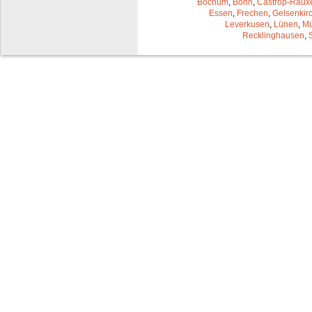
Bochum
,
Bonn
,
Castrop-Raux
Essen
,
Frechen
,
Gelsenkir
Leverkusen
,
Lünen
,
Mü
Recklinghausen
,