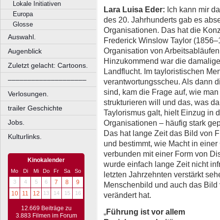
Lokale Initiativen
Lara Luisa Eder:
Ich kann mir da
Europa
des 20. Jahrhunderts gab es abse
Glosse
Organisationen. Das hat die Kon
Auswahl.
Frederick Winslow Taylor (1856–
Organisation von Arbeitsabläufen;
Augenblick
Hinzukommend war die damalige A
Zuletzt gelacht: Cartoons.
Landflucht. Im tayloristischen Me
––––––––––––––––––––
verantwortungsscheu. Als dann d
sind, kam die Frage auf, wie man 
Verlosungen.
strukturieren will und das, was 
trailer Geschichte
Taylorismus galt, hielt Einzug in 
Organisationen – häufig stark gep
Jobs.
Das hat lange Zeit das Bild von 
Kulturlinks.
und bestimmt, wie Macht in einer O
verbunden mit einer Form von D
Kinokalender
wurde einfach lange Zeit nicht in
Mo
Di
Mi
Do
Fr
Sa
So
letzten Jahrzehnten verstärkt seh
3
4
5
6
7
8
9
Menschenbild und auch das Bild 
10
11
12
13
14
15
16
verändert hat.
12.669 Beiträge zu
„
Führung ist vor allem
3.883 Filmen im Forum