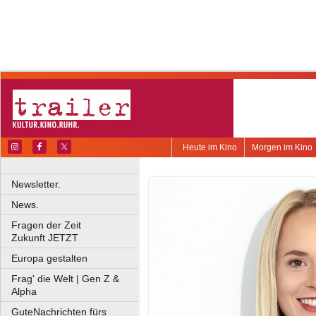
Heute im Kino
Morgen im Kino
Newsletter.
News.
Fragen der Zeit
Zukunft JETZT
Europa gestalten
Frag' die Welt | Gen Z &
Alpha
GuteNachrichten fürs