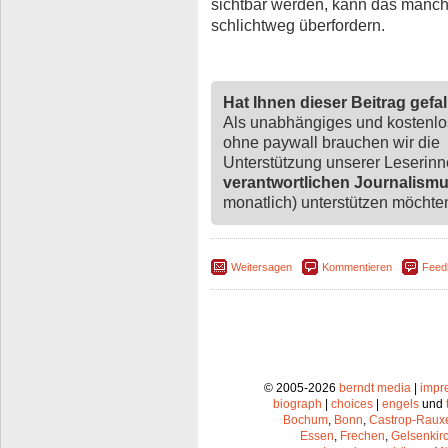
sichtbar werden, kann das manch
schlichtweg überfordern.
Hat Ihnen dieser Beitrag gefa
Als unabhängiges und kostenl
ohne paywall brauchen wir die
Unterstützung unserer Leserin
verantwortlichen Journalism
monatlich) unterstützen möchten,
Weitersagen
Kommentieren
Feed
© 2005-2026
berndt media
|
impr
biograph
|
choices
|
engels
und
Bochum
,
Bonn
,
Castrop-Raux
Essen
,
Frechen
,
Gelsenkir