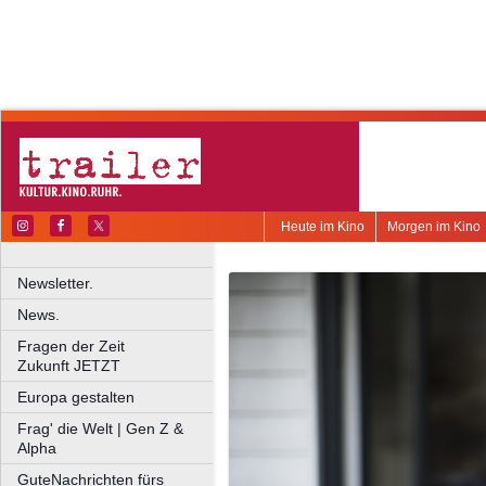
Heute im Kino
Morgen im Kino
Newsletter.
News.
Fragen der Zeit
Zukunft JETZT
Europa gestalten
Frag' die Welt | Gen Z &
Alpha
GuteNachrichten fürs