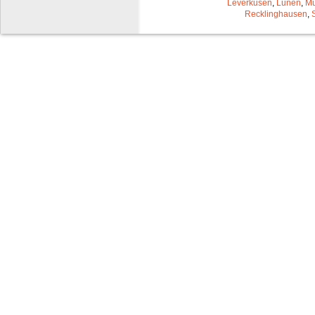
Leverkusen
,
Lünen
,
Mü
Recklinghausen
,