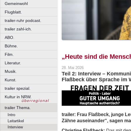
Gemeinwohl
Flugblatt.
trailer-ruhr podcast.
trailer zahl-ich.
ABO.
Bühne.
Film.
„Heute sind die Mensch
Literatur.
28. Mai 2026
Musik.
Teil 2: Interview – Kommun
Flaßbeck über Sprache im 
Kunst.
trailer spezial.
Kultur in NRW.
trailer Thema.
trailer: Frau Flaßbeck, junge 
Intro
Zähne auseinander“, sagen ma
Leitartikel
Interview
Christine Flaßbeck:
Das mit dem 