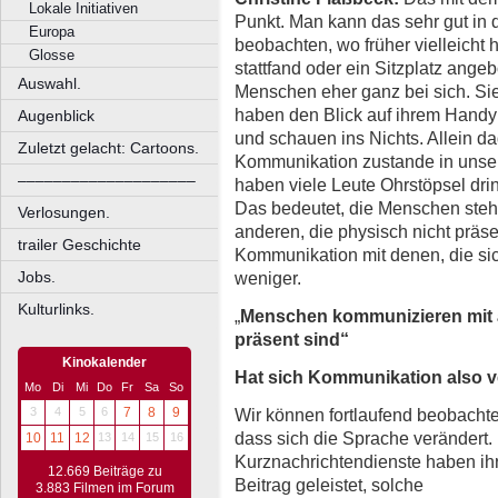
Lokale Initiativen
Punkt. Man kann das sehr gut in d
Europa
beobachten, wo früher vielleicht 
Glosse
stattfand oder ein Sitzplatz ange
Auswahl.
Menschen eher ganz bei sich. Sie
haben den Blick auf ihrem Handy
Augenblick
und schauen ins Nichts. Allein d
Zuletzt gelacht: Cartoons.
Kommunikation zustande in unser
––––––––––––––––––––
haben viele Leute Ohrstöpsel dri
Das bedeutet, die Menschen steh
Verlosungen.
anderen, die physisch nicht präse
trailer Geschichte
Kommunikation mit denen, die sic
weniger.
Jobs.
Kulturlinks.
„
Menschen kommunizieren mit a
präsent sind“
Kinokalender
Hat sich Kommunikation also v
Mo
Di
Mi
Do
Fr
Sa
So
3
4
5
6
7
8
9
Wir können fortlaufend beobacht
dass sich die Sprache verändert.
10
11
12
13
14
15
16
Kurznachrichtendienste haben ih
12.669 Beiträge zu
Beitrag geleistet, solche
3.883 Filmen im Forum