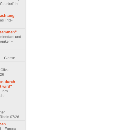
 Courbet“ in
rachtung
as Fritz-
usammen“
Intendant und
niker –
 – Glosse
Olivia
/26
en durch
t wird“
r Jörn
die
lner
 Rhein 07/26
hen
l – Europa-