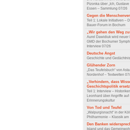
Pizonka über „Ich, Gustave
Essen – Sammlung 07/26
Gegen die Menschenve
Teil 1: Lokale Initiativen – D
Bauer-Forum in Bochum
„Wir gehen den Weg z
Aurel Dawidiuk wird neuer 
GMD der Bochumer Sympho
Interview 07/26
Deutsche Angst
Geschichte und Gedächtnis
Glühender Zorn
„Das Teufelsbuch“ von Asta 
Nordenhof – Textwelten 07
„Verhindern, dass Wiss
Geschichtspolitik ersetz
Teil 1: Interview – Historike
Leonhard über Angriffe auf 
Erinnerungskultur
Von Tod und Teufel
„Walpurgisnacht“ in der Kö
Philharmonie – Klassik am
Den Banken widersprec
Island und das Gemeinwoh