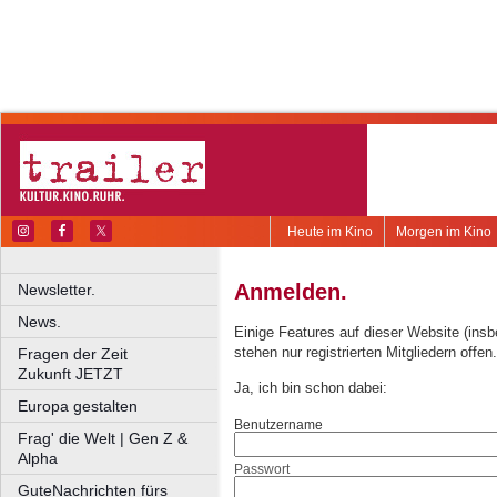
Heute im Kino
Morgen im Kino
Anmelden.
Newsletter.
News.
Einige Features auf dieser Website (ins
stehen nur registrierten Mitgliedern offen.
Fragen der Zeit
Zukunft JETZT
Ja, ich bin schon dabei:
Europa gestalten
Benutzername
Frag' die Welt | Gen Z &
Alpha
Passwort
GuteNachrichten fürs