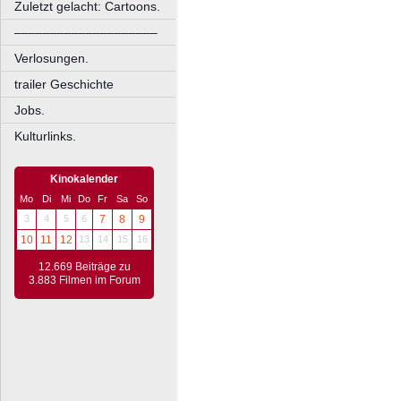
Zuletzt gelacht: Cartoons.
––––––––––––––––––––
Verlosungen.
trailer Geschichte
Jobs.
Kulturlinks.
Kinokalender
Mo
Di
Mi
Do
Fr
Sa
So
3
4
5
6
7
8
9
10
11
12
13
14
15
16
12.669 Beiträge zu
3.883 Filmen im Forum