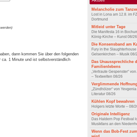
Melancholie zum Tanze
Lost in Lona am 12.8. im F
Dortmund
Mitleid unter Tage
 werden)
Die Manifesta 16 in Bochum
König-Kirche – Kunst 08/26
Die Konsensband am K
Fury in the Slaughterhouse 
 haben, dann kommen Sie über den folgenden
Gelsenkirchen – Musik 08/
ca. 1 Minute und ist selbstverständlich
Das Unaussprechliche 
Familienlebens
„Vertraute Gespenster“ vo
– Textwelten 08/26
Verglimmende Hoffnun
„Zündhölzer“ von Yevgenia
Literatur 08/26
Kühlen Kopf bewahren
Holgers letzte Worte – 08/2
Originale Intelligenz
Das Haldern Pop Festival l
Musikfans an den Niederrh
Wenn das Bob-Fest zum
wird