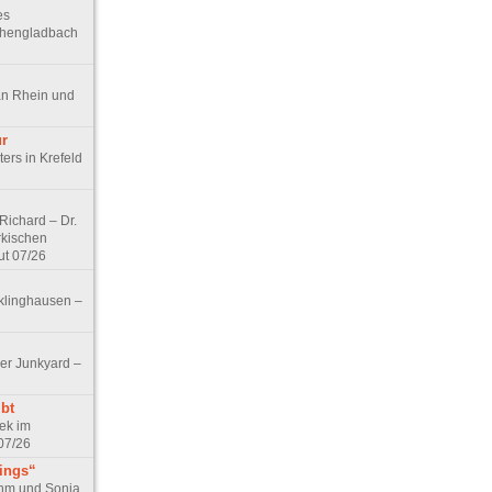
es
chengladbach
an Rhein und
ur
ers in Krefeld
ichard – Dr.
rkischen
ut 07/26
klinghausen –
er Junkyard –
bt
ek im
07/26
tings“
ohm und Sonja