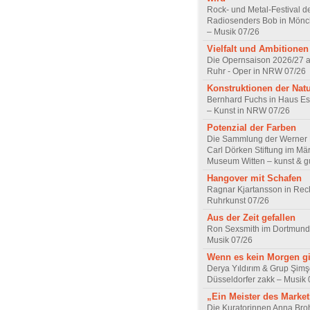
Rock- und Metal-Festival d
Radiosenders Bob in Mön
– Musik 07/26
Vielfalt und Ambitionen
Die Opernsaison 2026/27 
Ruhr - Oper in NRW 07/26
Konstruktionen der Nat
Bernhard Fuchs in Haus Est
– Kunst in NRW 07/26
Potenzial der Farben
Die Sammlung der Werner R
Carl Dörken Stiftung im Mä
Museum Witten – kunst & g
Hangover mit Schafen
Ragnar Kjartansson in Rec
Ruhrkunst 07/26
Aus der Zeit gefallen
Ron Sexsmith im Dortmund
Musik 07/26
Wenn es kein Morgen gi
Derya Yıldırım & Grup Şimş
Düsseldorfer zakk – Musik 
„Ein Meister des Marke
Die Kuratorinnen Anna Br