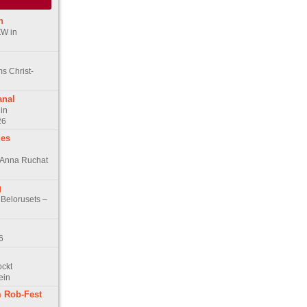
n
ZW in
s Christ-
anal
in
26
des
n Anna Ruchat
g
 Belorusets –
6
ockt
ein
 Rob-Fest