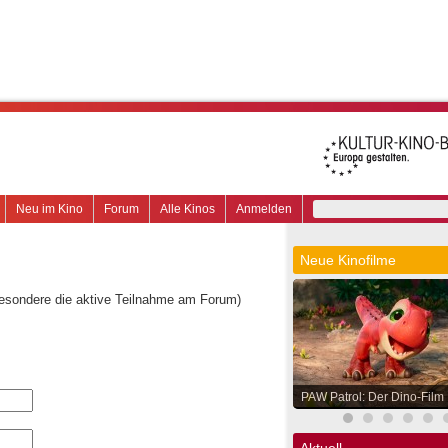
Neu im Kino
Forum
Alle Kinos
Anmelden
Neue Kinofilme
besondere die aktive Teilnahme am Forum)
PAW Patrol: Der Dino-Film
Aktuell