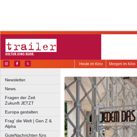
Heute im Kino
Morgen im Kino
Newsletter.
News.
Fragen der Zeit
Zukunft JETZT
Europa gestalten
Frag' die Welt | Gen Z &
Alpha
GuteNachrichten fürs