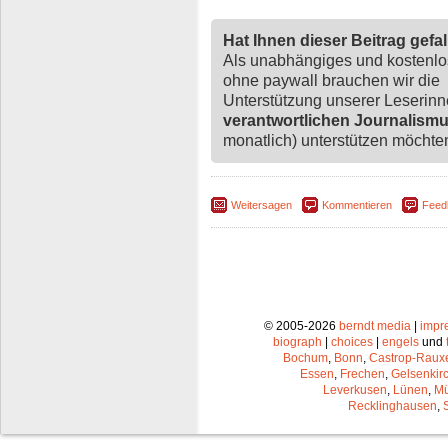
Hat Ihnen dieser Beitrag gefa
Als unabhängiges und kostenl
ohne paywall brauchen wir die
Unterstützung unserer Leserin
verantwortlichen Journalism
monatlich) unterstützen möchten,
Weitersagen
Kommentieren
Feed
© 2005-2026
berndt media
|
impr
biograph
|
choices
|
engels
und
Bochum
,
Bonn
,
Castrop-Raux
Essen
,
Frechen
,
Gelsenkir
Leverkusen
,
Lünen
,
Mü
Recklinghausen
,