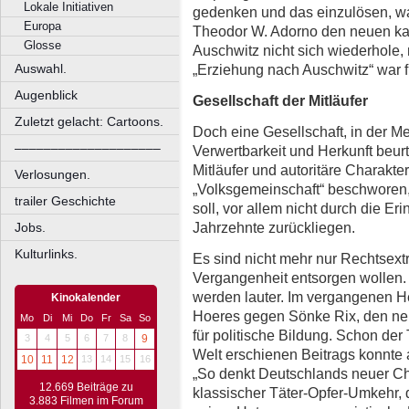
Lokale Initiativen
gedenken und das einzulösen, w
Europa
Theodor W. Adorno den neuen kat
Glosse
Auschwitz nicht sich wiederhole,
„Erziehung nach Auschwitz“ war f
Auswahl.
Augenblick
Gesellschaft der Mitläufer
Zuletzt gelacht: Cartoons.
Doch eine Gesellschaft, in der M
––––––––––––––––––––
Verwertbarkeit und Herkunft beurt
Mitläufer und autoritäre Charakt
Verlosungen.
„Volksgemeinschaft“ beschworen,
trailer Geschichte
soll, vor allem nicht durch die E
Jahrzehnte zurückliegen.
Jobs.
Kulturlinks.
Es sind nicht mehr nur Rechtsext
Vergangenheit entsorgen wollen.
werden lauter. Im vergangenen Her
Kinokalender
Hoeres gegen Sönke Rix, den ne
Mo
Di
Mi
Do
Fr
Sa
So
für politische Bildung. Schon der 
3
4
5
6
7
8
9
Welt erschienen Beitrags konnte als
10
11
12
13
14
15
16
„So denkt Deutschlands neuer Ch
12.669 Beiträge zu
klassischer Täter-Opfer-Umkehr, 
3.883 Filmen im Forum