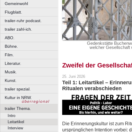
Gemeinwohl
Flugblatt.
trailer-ruhr podcast.
trailer zahl-ich.
ABO.
Gedenkstätte Buchenwa
Bühne.
welcher Gesellschaft w
Film.
Literatur.
Zweifel der Gesellschaf
Musik.
25. Juni 2026
Kunst.
Teil 1: Leitartikel – Erinne
Ritualen verabschieden
trailer spezial.
Kultur in NRW.
trailer Thema.
Intro
Leitartikel
Die Erinnerungskultur ist zum Ri
Interview
ursprünglichen Intention vorbei: 