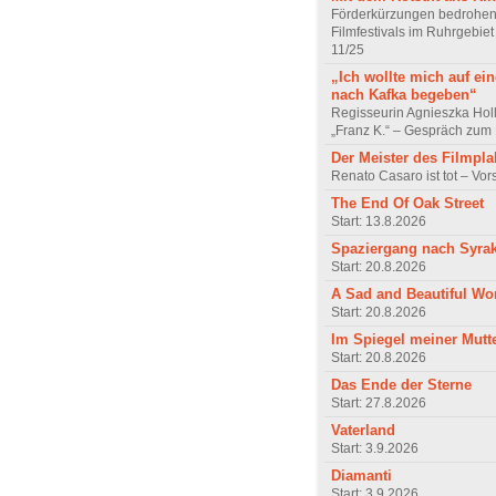
Förderkürzungen bedrohen
Filmfestivals im Ruhrgebie
11/25
„Ich wollte mich auf ei
nach Kafka begeben“
Regisseurin Agnieszka Hol
„Franz K.“ – Gespräch zum 
Der Meister des Filmpla
Renato Casaro ist tot – Vo
The End Of Oak Street
Start: 13.8.2026
Spaziergang nach Syra
Start: 20.8.2026
A Sad and Beautiful Wo
Start: 20.8.2026
Im Spiegel meiner Mutt
Start: 20.8.2026
Das Ende der Sterne
Start: 27.8.2026
Vaterland
Start: 3.9.2026
Diamanti
Start: 3.9.2026