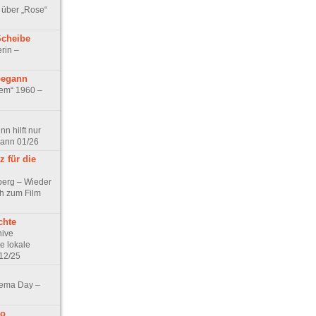
 über „Rose“
Scheibe
rin –
begann
tem“ 1960 –
n hilft nur
pann 01/26
 für die
berg – Wieder
ch zum Film
chte
hive
e lokale
12/25
nema Day –
no