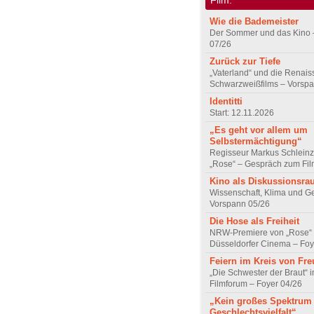
Wie die Bademeister
Der Sommer und das Kino 
07/26
Zurück zur Tiefe
„Vaterland“ und die Renai
Schwarzweißfilms – Vorsp
Identitti
Start: 12.11.2026
„Es geht vor allem um
Selbstermächtigung“
Regisseur Markus Schleinz
„Rose“ – Gespräch zum Fil
Kino als Diskussionsr
Wissenschaft, Klima und G
Vorspann 05/26
Die Hose als Freiheit
NRW-Premiere von „Rose“
Düsseldorfer Cinema – Foy
Feiern im Kreis von Fr
„Die Schwester der Braut“ 
Filmforum – Foyer 04/26
„Kein großes Spektrum
Geschlechtsvielfalt“