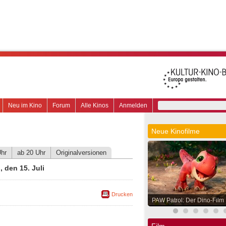
Neu im Kino
Forum
Alle Kinos
Anmelden
Neue Kinofilme
Uhr
ab 20 Uhr
Originalversionen
 den 15. Juli
Drucken
PAW Patrol: Der Dino-Film
Film.