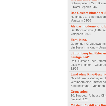
Schauspielerin Caro Braun
– Roter Teppich 04/26
Das Gesicht hinter der 
Hommage an eine Kassiere
Vorspann 04/26
Als das moderne Kino 
Der Kinostart von „Außer A
Vorspann 03/26
Echt. Kino.
Gegen den KI-Videowahnsin
ein Besuch im Kino – Vors
„Stromberg hat Relevanz
heutige Zeit“
Ralf Husmann über „Strom
alles wie immer“ – Gesprä
12/25
Land ohne Kino-Geschi
Geschlossene Zeitungsarc
verhindern eine umfassend
Kinoforschung – Vorspann 
Grenzenlos
10. European Arthouse Ci
Festival 11/25
Mit dem Rotstift ans Ki