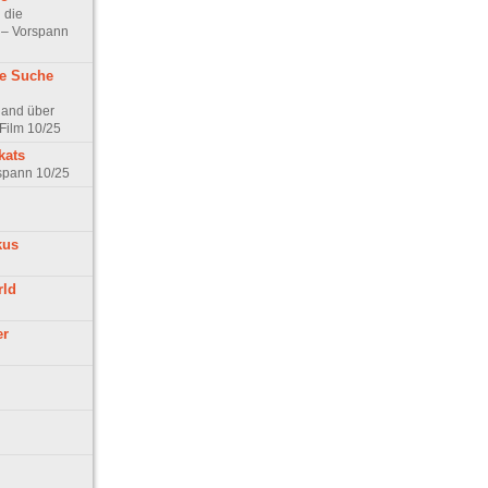
 die
t – Vorspann
ne Suche
land über
Film 10/25
kats
rspann 10/25
kus
rld
er