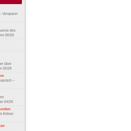
– Vorspann
ssance des
ann 06/26
er über
m 05/26
aum
espräch –
 im
er 04/26
eunden
im Kölner
 an