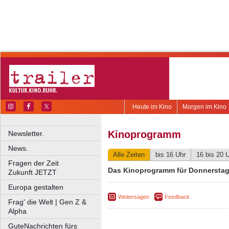
Heute im Kino
Morgen im Kino
Kinoprogramm
Newsletter.
News.
Alle Zeiten
bis 16 Uhr
16 bis 20 
Fragen der Zeit
Das Kinoprogramm für Donnerstag,
Zukunft JETZT
Europa gestalten
Weitersagen
Feedback
Frag' die Welt | Gen Z &
Alpha
GuteNachrichten fürs