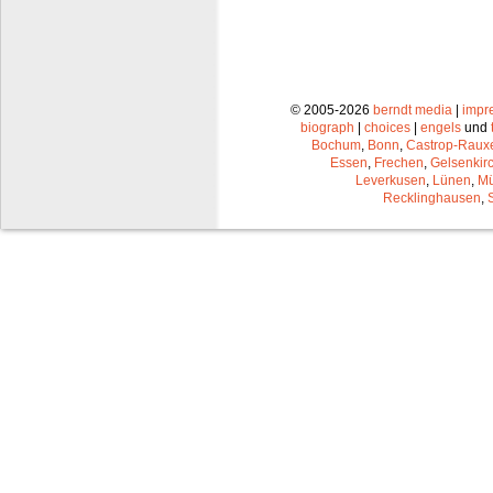
© 2005-2026
berndt media
|
impr
biograph
|
choices
|
engels
und
Bochum
,
Bonn
,
Castrop-Raux
Essen
,
Frechen
,
Gelsenkir
Leverkusen
,
Lünen
,
Mü
Recklinghausen
,