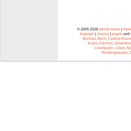
© 2005-2026
berndt media
|
impr
biograph
|
choices
|
engels
und
Bochum
,
Bonn
,
Castrop-Raux
Essen
,
Frechen
,
Gelsenkir
Leverkusen
,
Lünen
,
Mü
Recklinghausen
,