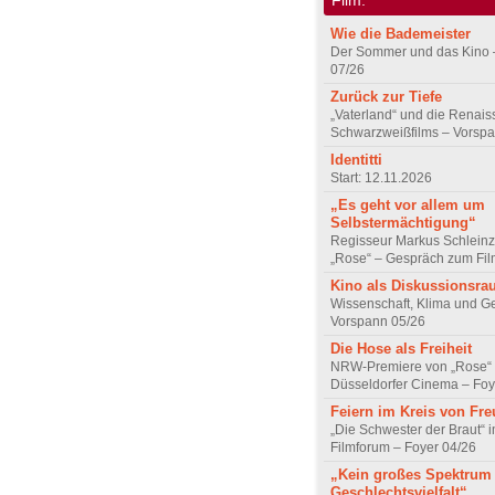
Wie die Bademeister
Der Sommer und das Kino 
07/26
Zurück zur Tiefe
„Vaterland“ und die Renai
Schwarzweißfilms – Vorsp
Identitti
Start: 12.11.2026
„Es geht vor allem um
Selbstermächtigung“
Regisseur Markus Schleinz
„Rose“ – Gespräch zum Fil
Kino als Diskussionsr
Wissenschaft, Klima und G
Vorspann 05/26
Die Hose als Freiheit
NRW-Premiere von „Rose“
Düsseldorfer Cinema – Foy
Feiern im Kreis von Fr
„Die Schwester der Braut“ 
Filmforum – Foyer 04/26
„Kein großes Spektrum
Geschlechtsvielfalt“