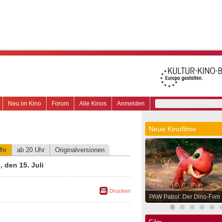
Neu im Kino
Forum
Alle Kinos
Anmelden
Neue Kinofilme
Uhr
ab 20 Uhr
Originalversionen
 den 15. Juli
Drucken
PAW Patrol: Der Dino-Film
Film.