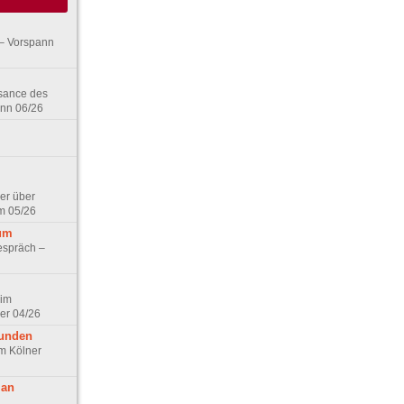
– Vorspann
ssance des
ann 06/26
er über
m 05/26
aum
espräch –
 im
er 04/26
eunden
im Kölner
 an