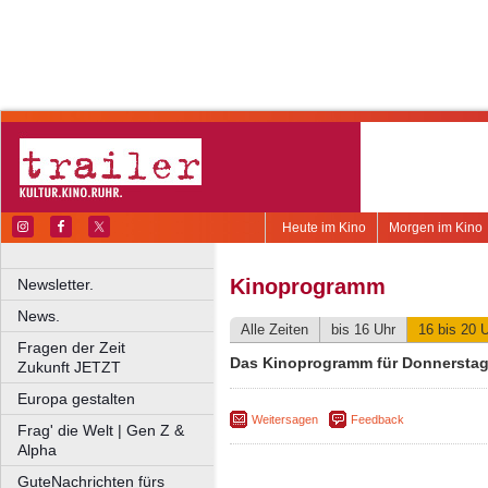
Heute im Kino
Morgen im Kino
Kinoprogramm
Newsletter.
News.
Alle Zeiten
bis 16 Uhr
16 bis 20 
Fragen der Zeit
Das Kinoprogramm für Donnerstag,
Zukunft JETZT
Europa gestalten
Weitersagen
Feedback
Frag' die Welt | Gen Z &
Alpha
GuteNachrichten fürs