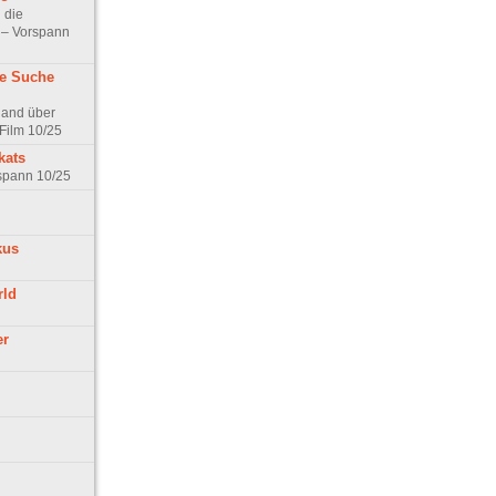
 die
t – Vorspann
ne Suche
land über
Film 10/25
kats
rspann 10/25
kus
rld
er