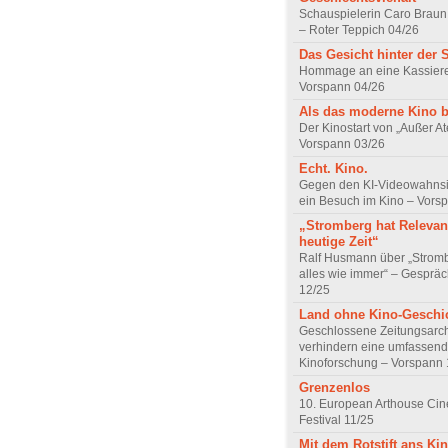
Schauspielerin Caro Braun
– Roter Teppich 04/26
Das Gesicht hinter der 
Hommage an eine Kassiere
Vorspann 04/26
Als das moderne Kino 
Der Kinostart von „Außer A
Vorspann 03/26
Echt. Kino.
Gegen den KI-Videowahnsin
ein Besuch im Kino – Vors
„Stromberg hat Relevanz
heutige Zeit“
Ralf Husmann über „Strom
alles wie immer“ – Gesprä
12/25
Land ohne Kino-Geschi
Geschlossene Zeitungsarc
verhindern eine umfassend
Kinoforschung – Vorspann 
Grenzenlos
10. European Arthouse Ci
Festival 11/25
Mit dem Rotstift ans Ki