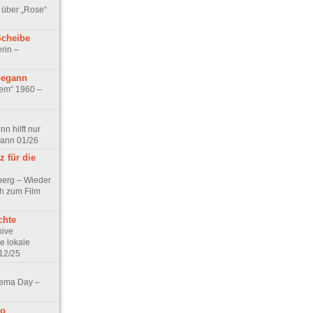
 über „Rose“
Scheibe
rin –
begann
tem“ 1960 –
n hilft nur
pann 01/26
 für die
berg – Wieder
ch zum Film
chte
hive
e lokale
12/25
nema Day –
no