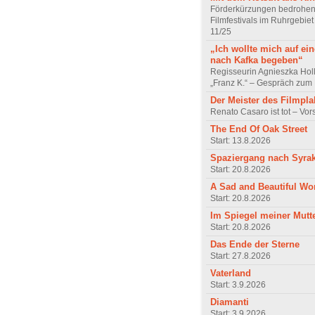
Förderkürzungen bedrohen
Filmfestivals im Ruhrgebie
11/25
„Ich wollte mich auf ei
nach Kafka begeben“
Regisseurin Agnieszka Hol
„Franz K.“ – Gespräch zum 
Der Meister des Filmpla
Renato Casaro ist tot – Vo
The End Of Oak Street
Start: 13.8.2026
Spaziergang nach Syra
Start: 20.8.2026
A Sad and Beautiful Wo
Start: 20.8.2026
Im Spiegel meiner Mutt
Start: 20.8.2026
Das Ende der Sterne
Start: 27.8.2026
Vaterland
Start: 3.9.2026
Diamanti
Start: 3.9.2026