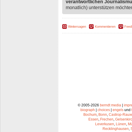
verantwortlichen Journalism
monatlich) unterstützen möchten,
Weitersagen
Kommentieren
Feed
© 2005-2026
berndt media
|
impr
biograph
|
choices
|
engels
und
Bochum
,
Bonn
,
Castrop-Raux
Essen
,
Frechen
,
Gelsenkir
Leverkusen
,
Lünen
,
Mü
Recklinghausen
,