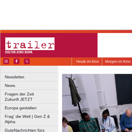
Heute im Kino
Morgen im Kino
Newsletter.
News.
Fragen der Zeit
Zukunft JETZT
Europa gestalten
Frag' die Welt | Gen Z &
Alpha
GuteNachrichten fürs