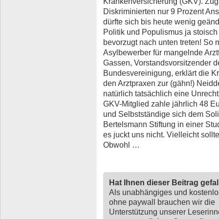
Krankenversicherung (GKV). Zug
Diskriminierten nur 9 Prozent An
dürfte sich bis heute wenig geänd
Politik und Populismus ja stoisch 
bevorzugt nach unten treten! So
Asylbewerber für mangelnde Arzt
Gassen, Vorstandsvorsitzender d
Bundesvereinigung, erklärt die K
den Arztpraxen zur (gähn!) Neidde
natürlich tatsächlich eine Unrecht
GKV-Mitglied zahle jährlich 48 E
und Selbstständige sich dem Solid
Bertelsmann Stiftung in einer Stu
es juckt uns nicht. Vielleicht sol
Obwohl …
Hat Ihnen dieser Beitrag gefa
Als unabhängiges und kostenl
ohne paywall brauchen wir die
Unterstützung unserer Leserin