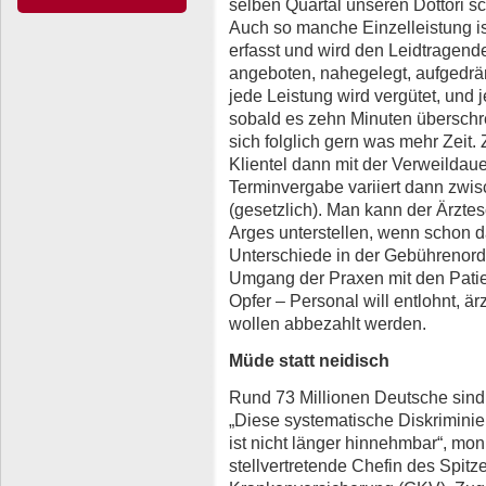
selben Quartal unseren Dottori s
Auch so manche Einzelleistung i
erfasst und wird den Leidtragende
angeboten, nahegelegt, aufgedräng
jede Leistung wird vergütet, und 
sobald es zehn Minuten überschre
sich folglich gern was mehr Zeit
Klientel dann mit der Verweildau
Terminvergabe variiert dann zwis
(gesetzlich). Man kann der Ärztesc
Arges unterstellen, wenn schon 
Unterschiede in der Gebührenord
Umgang der Praxen mit den Patie
Opfer – Personal will entlohnt, ä
wollen abbezahlt werden.
Müde statt neidisch
Rund 73 Millionen Deutsche sind 
„Diese systematische Diskrimini
ist nicht länger hinnehmbar“, moni
stellvertretende Chefin des Spit