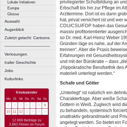
privilegierter Schulbildung an und
Lokale Initiativen
Erbschaft bis hin zur Pflege im A
Europa
Arzttermine. Dort ist es dann gro
Glosse
hat, privat versichert ist und wer 
Auswahl.
CDU/CSU/FDP haben das Gesund
Augenblick
massiv profitorientierter ausgeric
so Dr. med. Karl-Heinz Weber 199
Zuletzt gelacht: Cartoons.
Gründen läge es nahe, auf der A
––––––––––––––––––––
trennen“. Aber die Praxis beweise
Verlosungen.
Erfahrungen mit Gesundheitssys
und mit der Bürokratie – dass „die
trailer Geschichte
„Hippokratische Berufsethik des 
Jobs.
materiell unterlegt werden.“
Kulturlinks.
Schafe und Götter
„Unterlegt“ ist natürlich ein dehn
Kinokalender
Charakterfrage. Aber weiße Schafe 
Mo
Di
Mi
Do
Fr
Sa
So
Göttern in Weiß. Zugleich wird d
3
4
5
6
7
8
9
zu behandeln, systemisch forciert
10
11
12
13
14
15
16
unattraktiv gebrandmarkt und Pri
12.669 Beiträge zu
angelegt werden. So bietet ein F
3.883 Filmen im Forum