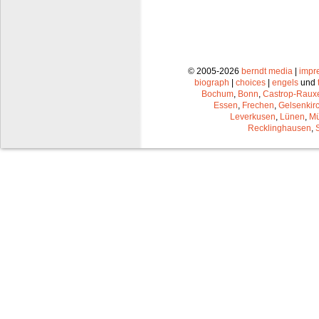
© 2005-2026
berndt media
|
impr
biograph
|
choices
|
engels
und
Bochum
,
Bonn
,
Castrop-Raux
Essen
,
Frechen
,
Gelsenkir
Leverkusen
,
Lünen
,
Mü
Recklinghausen
,