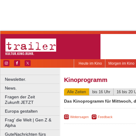
Heute im Kino
Morgen im Kino
Kinoprogramm
Newsletter.
News.
Alle Zeiten
bis 16 Uhr
16 bis 20 
Fragen der Zeit
Das Kinoprogramm für Mittwoch, de
Zukunft JETZT
Europa gestalten
Weitersagen
Feedback
Frag' die Welt | Gen Z &
Alpha
GuteNachrichten fürs