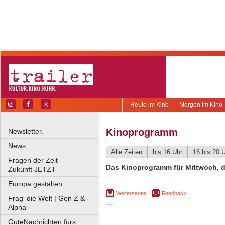
Heute im Kino
Morgen im Kino
Kinoprogramm
Newsletter.
News.
Alle Zeiten
bis 16 Uhr
16 bis 20 
Fragen der Zeit
Das Kinoprogramm für Mittwoch, de
Zukunft JETZT
Europa gestalten
Weitersagen
Feedback
Frag' die Welt | Gen Z &
Alpha
GuteNachrichten fürs