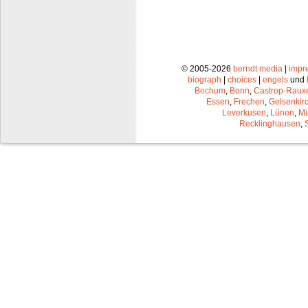
© 2005-2026
berndt media
|
impr
biograph
|
choices
|
engels
und
Bochum
,
Bonn
,
Castrop-Raux
Essen
,
Frechen
,
Gelsenkir
Leverkusen
,
Lünen
,
Mü
Recklinghausen
,