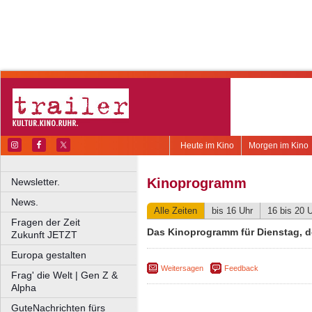
Heute im Kino
Morgen im Kino
Kinoprogramm
Newsletter.
News.
Alle Zeiten
bis 16 Uhr
16 bis 20 
Fragen der Zeit
Das Kinoprogramm für Dienstag, d
Zukunft JETZT
Europa gestalten
Weitersagen
Feedback
Frag' die Welt | Gen Z &
Alpha
GuteNachrichten fürs