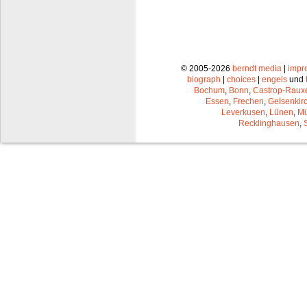
© 2005-2026
berndt media
|
impr
biograph
|
choices
|
engels
und
Bochum
,
Bonn
,
Castrop-Raux
Essen
,
Frechen
,
Gelsenkir
Leverkusen
,
Lünen
,
Mü
Recklinghausen
,