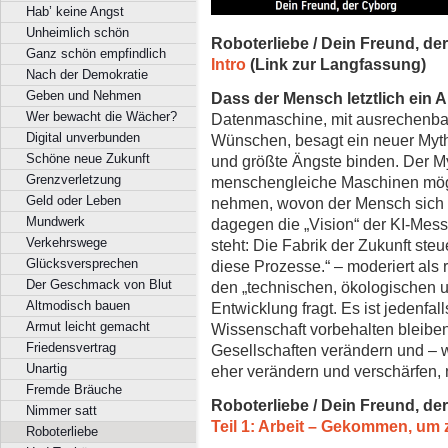
Hab’ keine Angst
Unheimlich schön
Roboterliebe / Dein Freund, de
Ganz schön empfindlich
Intro
(Link zur Langfassung)
Nach der Demokratie
Geben und Nehmen
Dass der Mensch letztlich ein A
Wer bewacht die Wächer?
Datenmaschine, mit ausrechenba
Digital unverbunden
Wünschen, besagt ein neuer Myth
Schöne neue Zukunft
und größte Ängste binden. Der Myt
Grenzverletzung
menschengleiche Maschinen mögli
Geld oder Leben
nehmen, wovon der Mensch sich en
Mundwerk
dagegen die „Vision“ der KI-Mess
Verkehrswege
steht: Die Fabrik der Zukunft steu
Glücksversprechen
diese Prozesse.“ – moderiert als r
Der Geschmack von Blut
den „technischen, ökologischen 
Altmodisch bauen
Entwicklung fragt. Es ist jedenfal
Armut leicht gemacht
Wissenschaft vorbehalten bleibe
Friedensvertrag
Gesellschaften verändern und – wi
Unartig
eher verändern und verschärfen, 
Fremde Bräuche
Roboterliebe / Dein Freund, de
Nimmer satt
Teil 1: Arbeit – Gekommen, um 
Roboterliebe