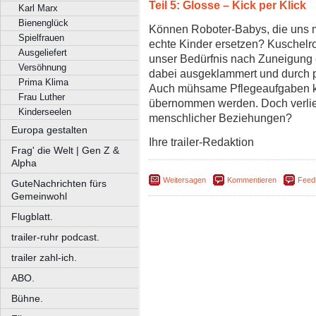
Teil 5: Glosse – Kick per Klick
Karl Marx
Bienenglück
Können Roboter-Babys, die uns 
Spielfrauen
echte Kinder ersetzen? Kuschelr
Ausgeliefert
unser Bedürfnis nach Zuneigung 
Versöhnung
dabei ausgeklammert und durch pr
Prima Klima
Auch mühsame Pflegeaufgaben k
Frau Luther
übernommen werden. Doch verliere
Kinderseelen
menschlicher Beziehungen?
Europa gestalten
Ihre trailer-Redaktion
Frag' die Welt | Gen Z &
Alpha
Weitersagen
Kommentieren
Feed
GuteNachrichten fürs
Gemeinwohl
Flugblatt.
trailer-ruhr podcast.
trailer zahl-ich.
ABO.
Bühne.