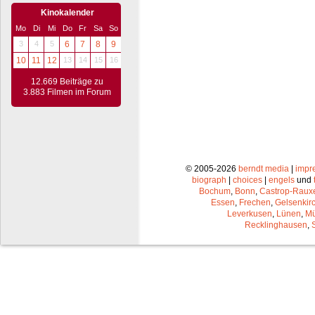
Kinokalender
Mo
Di
Mi
Do
Fr
Sa
So
3
4
5
6
7
8
9
10
11
12
13
14
15
16
12.669 Beiträge zu
3.883 Filmen im Forum
© 2005-2026
berndt media
|
impr
biograph
|
choices
|
engels
und
Bochum
,
Bonn
,
Castrop-Raux
Essen
,
Frechen
,
Gelsenkir
Leverkusen
,
Lünen
,
Mü
Recklinghausen
,