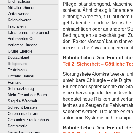
Und Tschüss
Pflege ist anstrengend. Maschinel
Mit allen Sinnen
schlecht. Ähnliches gilt für ander
Zeitenwende
eintönige Arbeiten, z.B. auf dem
Kolonialwaren
geht aber die Tendenz, Menschen
Frau allein
entmächtigen oder an anderer St
Ich streame, also bin ich
Bedingungen zu beschäftigen. Zu
Verbranntes Gut
den 'Faktor Mensch' kaum sinnvol
Verlorene Jugend
menschliche Zuwendung verzicht
Grüne Energie
Roboterliebe / Dein Freund, de
Deutschland
Teil 2: Sicherheit – Göttliche T
Religionäre
Teufelszeug
Störungsfreie Atomkraftwerke, un
Unfreier Handel
unfehlbare Chirurgie – die Digital
Femizid
Früher oder später könnte die Sta
Schmerzbetrug
eine überzeugende Technik verteilt
Mein Freund der Baum
bedeutet neue Risiken und verlan
Sag die Wahrheit
fehlt es an Zeugen für Fehlverhal
Schlecht beraten
sabotiert werden. Bräuchte es ei
Corona macht arm
autonome Systeme nicht manipul
Gesundes Krankenhaus
Demokratie
Roboterliebe / Dein Freund, de
Neuer Feminismus