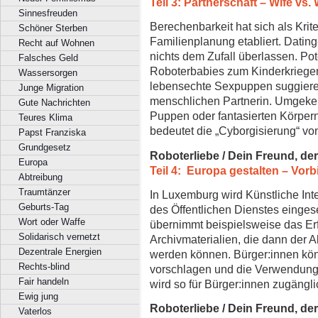
Teil 3: Partnerschaft – Wife vs. 
Sinnesfreuden
Berechenbarkeit hat sich als Kri
Schöner Sterben
Familienplanung etabliert. Datin
Recht auf Wohnen
nichts dem Zufall überlassen. Pote
Falsches Geld
Roboterbabies zum Kinderkriegen
Wassersorgen
lebensechte Sexpuppen suggieren
Junge Migration
menschlichen Partnerin. Umgekehr
Gute Nachrichten
Puppen oder fantasierten Körper
Teures Klima
bedeutet die „Cyborgisierung“ v
Papst Franziska
Grundgesetz
Roboterliebe / Dein Freund, de
Europa
Teil 4: Europa gestalten – Vor
Abtreibung
Traumtänzer
In Luxemburg wird Künstliche Intel
Geburts-Tag
des Öffentlichen Dienstes eingese
Wort oder Waffe
übernimmt beispielsweise das Er
Solidarisch vernetzt
Archivmaterialien, die dann der A
Dezentrale Energien
werden können. Bürger:innen könn
Rechts-blind
vorschlagen und die Verwendung
Fair handeln
wird so für Bürger:innen zugängli
Ewig jung
Roboterliebe / Dein Freund, de
Vaterlos