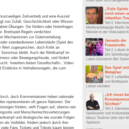
ihnen aber nicht ausgeliefer
„Viele Spiel
noch einen s
kurzweiligen Zeitvertreib und eine Auszeit
infantilen To
t von Zufall, Geschicklichkeit oder Wissen
Teil 2: Intervie
kter-Übungen: Sie fördern oder hinterfragen
Medienpädagoge Martin Ge
. Brettspiel-Regeln verdichten
Wandel in der Videospiel-K
ren Mechanismen zur Güterverteilung
Jenseits der
 oder standardisieren Lebensläufe (Spiel des
Frauenrolle
r Wert zugesprochen, doch Kritik an
Teil 2: Lokale In
d Sexismus bleibt. Auch der Wettkampf im
Die Spieldesig
irness oder Bewegungsfreude, und fördert
Label-Gründerin Mel Taylor
ht. Inwiefern bieten Gesellschafts-, Video-
Das Spiel mit
 Einblicke in Verhaltensregeln, die zum
Metapher
Teil 3: Leitarti
uns Brettspiele
Leben verraten
„Ich muss ke
olitisch, doch Kommentatoren heben nationale
Konsequenz
er repräsentieren oft ganze Nationen. Der
fürchten“
tungen fördern, wirft Fragen auf, ebenso wie
Teil 3: Intervie
gungsorte und Menschenrechtsverletzungen.
Spieleautor und Kulturpäd
onenkampf und ökologische wie soziale Folgen
Marco Teubner über den W
n als Vorbilder, fördern jedoch durch ihre
Spielens
iele Fans Tickets und Trikots kaum leisten