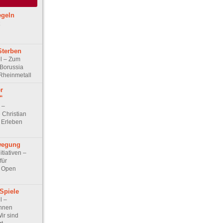
egeln
Sterben
kel – Zum
Borussia
Rheinmetall
r
“
w –
Christian
 Erleben
wegung
itiativen –
für
m Open
Spiele
l –
önnen
ir sind