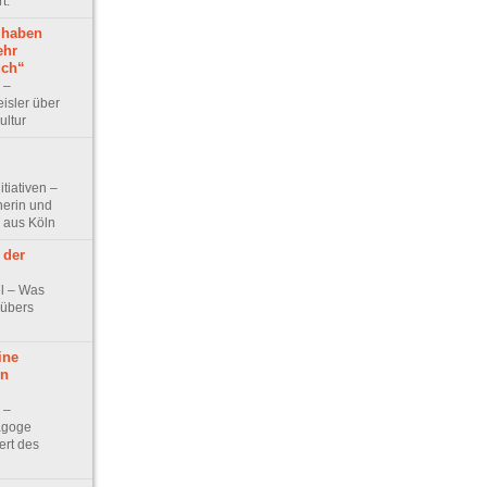
t.
e haben
ehr
uch“
w –
isler über
ultur
itiativen –
nerin und
 aus Köln
 der
kel – Was
 übers
ine
en
w –
agoge
ert des