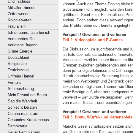
Und Tschüss
können. Auch das Thema Doping bleibt b
Mit allen Sinnen
Substanzen nicht möglich, was den fair
Zeitenwende
gefährdet. Sport zeigt Elitenkult und Pro
andere. Doch stehen diese Verwerfungen
Kolonialwaren
das Profitstreben dort bereits angelegt?
Frau allein
Ich streame, also bin ich
Verspielt / Gewinnen und verlieren
Verbranntes Gut
Teil 2: Videospiele und E-Games
Verlorene Jugend
Die Diskussion um suchtfördernde und j
Grüne Energie
ist teils überholt, da technische Innovat
Deutschland
Videospiele erzählen heute literarisch-f
Religionäre
Grenzen zwischen gefährdenden und sens
Teufelszeug
denn je. Erfolgserlebnisse und Cliffhange
die oft anspruchsvolle Steuerung bringt
Unfreier Handel
meist von Wettkampf und Zeitdruck geprä
Femizid
Erkunden ermöglichen. Themen wie Überl
Schmerzbetrug
reale Bezüge auf, aber trotz steigender 
Mein Freund der Baum
verwehrt – wer würde weiterspielen, wenn
Sag die Wahrheit
von realem Ballast, oder beeinträchtigen
Schlecht beraten
Verspielt / Gewinnen und verlieren
Corona macht arm
Teil 3: Brett-, Würfel- und Kartenspiele
Gesundes Krankenhaus
Demokratie
Manche Gesellschaftsspiele setzen sich
wie Geschichte oder Klimawandel ausei
Neuer Feminismus