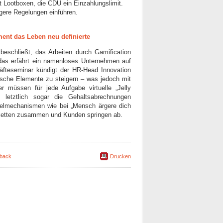
t Lootboxen, die CDU ein Einzahlungslimit.
ngere Regelungen einführen.
ent das Leben neu definierte
beschließt, das Arbeiten durch Gamification
u das erfährt ein namenloses Unternehmen auf
äfteseminar kündigt der HR-Head Innovation
erische Elemente zu steigern – was jedoch mit
r müssen für jede Aufgabe virtuelle „Jelly
 letztlich sogar die Gehaltsabrechnungen
rfelmechanismen wie bei „Mensch ärgere dich
erketten zusammen und Kunden springen ab.
back
Drucken