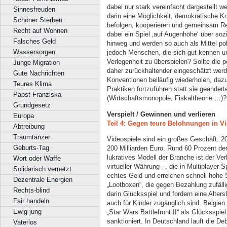
dabei nur stark vereinfacht dargestellt
Sinnesfreuden
darin eine Möglichkeit, demokratische K
Schöner Sterben
befolgen, kooperieren und gemeinsam Re
Recht auf Wohnen
dabei ein Spiel ‚auf Augenhöhe‘ über so
Falsches Geld
hinweg und werden so auch als Mittel poli
Wassersorgen
jedoch Menschen, die sich gut kennen und
Verlegenheit zu überspielen? Sollte die 
Junge Migration
daher zurückhaltender eingeschätzt wer
Gute Nachrichten
Konventionen beiläufig wiederholen, dazu
Teures Klima
Praktiken fortzuführen statt sie geänd
Papst Franziska
(Wirtschaftsmonopole, Fiskaltheorie …)?
Grundgesetz
Verspielt / Gewinnen und verlieren
Europa
Teil 4: Gegen teure Belohnungen in V
Abtreibung
Traumtänzer
Videospiele sind ein großes Geschäft: 20
Geburts-Tag
200 Milliarden Euro. Rund 60 Prozent de
lukratives Modell der Branche ist der Ve
Wort oder Waffe
virtueller Währung –, die in Multiplayer-S
Solidarisch vernetzt
echtes Geld und erreichen schnell hohe
Dezentrale Energien
„Lootboxen“, die gegen Bezahlung zufälli
Rechts-blind
darin Glücksspiel und fordern eine Alter
Fair handeln
auch für Kinder zugänglich sind. Belgi
Ewig jung
„Star Wars Battlefront II“ als Glücksspie
sanktioniert. In Deutschland läuft die De
Vaterlos