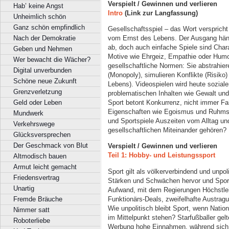
Verspielt / Gewinnen und verlieren
Hab’ keine Angst
Intro
(Link zur Langfassung)
Unheimlich schön
Ganz schön empfindlich
Gesellschaftsspiel – das Wort verspricht 
Nach der Demokratie
vom Ernst des Lebens. Der Ausgang häng
ab, doch auch einfache Spiele sind Chara
Geben und Nehmen
Motive wie Ehrgeiz, Empathie oder Humor
Wer bewacht die Wächer?
gesellschaftliche Normen: Sie abstrahie
Digital unverbunden
(Monopoly), simulieren Konflikte (Risiko)
Schöne neue Zukunft
Lebens). Videospielen wird heute soziale
Grenzverletzung
problematischen Inhalten wie Gewalt un
Geld oder Leben
Sport betont Konkurrenz, nicht immer Fa
Eigenschaften wie Egoismus und Ruhmsuc
Mundwerk
und Sportspiele Auszeiten vom Alltag und
Verkehrswege
gesellschaftlichen Miteinander gehören?
Glücksversprechen
Der Geschmack von Blut
Verspielt / Gewinnen und verlieren
Teil 1: Hobby- und Leistungssport
Altmodisch bauen
Armut leicht gemacht
Sport gilt als völkerverbindend und unp
Friedensvertrag
Stärken und Schwächen hervor und Sportl
Unartig
Aufwand, mit dem Regierungen Höchstleis
Funktionärs-Deals, zweifelhafte Austra
Fremde Bräuche
Wie unpolitisch bleibt Sport, wenn Nati
Nimmer satt
im Mittelpunkt stehen? Starfußballer gelte
Roboterliebe
Werbung hohe Einnahmen, während sich v