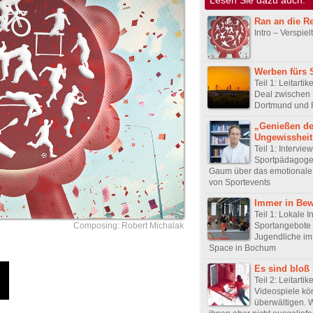
Ran an die R
Intro – Verspielt
Werben fürs 
Teil 1: Leitarti
Deal zwischen 
Dortmund und 
„Genießen de
Ungewissheit
Teil 1: Intervie
Sportpädagoge 
Gaum über das emotionale
von Sportevents
Immer in Be
Teil 1: Lokale In
Sportangebote 
Composing: Robert Michalak
Jugendliche i
Space in Bochum
Es sind bloß 
Teil 2: Leitartike
Videospiele k
überwältigen. W