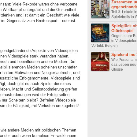
Zusammen u
risant: Viele Rekorde wären ohne verbotene
gegeneinand
en Wettkampf untergräbt und die Gesundheit
Teil 3: Lokale In
fitdenken und ist damit ein Geschäft wie viele
Spieletreffs in
 im Gegensatz zum Breitensport – oder ist
Spielglück o
Glücksspiel
Gegen teure B
in Videospiele
Vorbild: Belgien
ugendgefährdende Aspekte von Videospielen
Spielend ins
ionen Videospiele stark verändert haben.
Wie Personal
ilmisch und beeinflussen andere Medien. Die
das Leben neu 
ibilisierenden Medien scheinen unschärfer
Glosse
r halten Motivation und Neugier aufrecht, und
 zusätzliche Erfolgsmomente. Videospiele sind
gt, doch gibt es auch Spiele, die reines
eben, Macht und Selbstoptimierung greifen
Herausforderungen wird der Erfolg selten
 nur Scheitern bleibt? Befreien Videospiele
 sie die Fähigkeit, mit Verlusten umzugehen?
 wie andere Medien mit politischen Themen
nander, auch wenn komplexe Entwicklungen