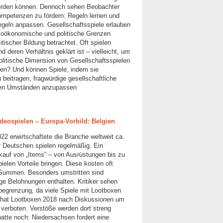
 werden können. Dennoch sehen Beobachter
ompetenzen zu fördern: Regeln lernen und
geln anpassen. Gesellschaftsspiele erlauben
zioökonomische und politische Grenzen
tischer Bildung betrachtet. Oft spielen
 deren Verhältnis geklärt ist – vielleicht, um
politische Dimension von Gesellschaftsspielen
den? Und können Spiele, indem sie
 beitragen, fragwürdige gesellschaftliche
erten Umständen anzupassen
ideospielen – Europa-Vorbild: Belgien
22 erwirtschaftete die Branche weltweit ca.
r Deutschen spielen regelmäßig. Ein
rkauf von „Items“ – von Ausrüstungen bis zu
pielen Vorteile bringen. Diese kosten oft
 Summen. Besonders umstritten sind
ge Belohnungen enthalten. Kritiker sehen
sbegrenzung, da viele Spiele mit Lootboxen
en hat Lootboxen 2018 nach Diskussionen um
l verboten. Verstöße werden dort streng
batte noch: Niedersachsen fordert eine