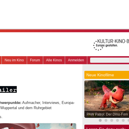
Neu im Kino
Forum
Alle Kinos
Anmelden
Neue Kinofilme
hwerpunkte:
Aufmacher, Interviews, Europa-
, Wuppertal und dem Ruhrgebiet
PAW Patrol: Der Dino-Film
s.
Lesen Sie dazu auch: