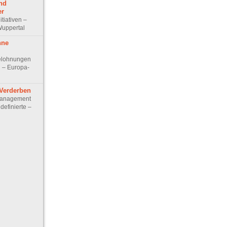
nd
er
itiativen –
 Wuppertal
hne
elohnungen
n – Europa-
 Verderben
management
definierte –