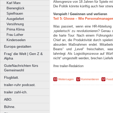
Altersgrenze von 18 Jahren für Spiele mi
Karl Marx
Die Politik könnte künftig auch hier stre
Bienenglück
Spielfrauen
Verspielt / Gewinnen und verlieren
Teil 5: Glosse – Wie Personalmanagem
Ausgeliefert
Versöhnung
Was passiert, wenn eine HR-Abteilung 
Prima Klima
‚spielerisch‘ zu revolutionieren? Gena
Frau Luther
die harte Tour: Nach einem Führungskr
Kinderseelen
Chief an, die Produktivität durch spiel
absurden Maßnahmen endet. Mitarbeite
Europa gestalten
Beans“ und „Level“ freischalten, was
Frag' die Welt | Gen Z &
lahmlegt. Als Logistikprozesse auf Wü
Alpha
nicht“ umgestellt werden, brechen Lief
GuteNachrichten fürs
Ihre trailer-Redaktion
Gemeinwohl
Flugblatt.
Weitersagen
Kommentieren
Feed
trailer-ruhr podcast.
trailer zahl-ich.
ABO.
Bühne.