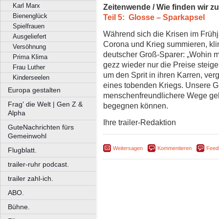
Karl Marx
Zeitenwende / Wie finden wir z
Bienenglück
Teil 5: Glosse – Sparkapsel
Spielfrauen
Während sich die Krisen im Früh
Ausgeliefert
Corona und Krieg summieren, kl
Versöhnung
deutscher Groß-Sparer: „Wohin mi
Prima Klima
gezz wieder nur die Preise steig
Frau Luther
um den Sprit in ihren Karren, ver
Kinderseelen
eines tobenden Kriegs. Unsere Gl
Europa gestalten
menschenfreundlichere Wege gebt
Frag' die Welt | Gen Z &
begegnen können.
Alpha
Ihre trailer-Redaktion
GuteNachrichten fürs
Gemeinwohl
Weitersagen
Kommentieren
Feed
Flugblatt.
trailer-ruhr podcast.
trailer zahl-ich.
ABO.
Bühne.