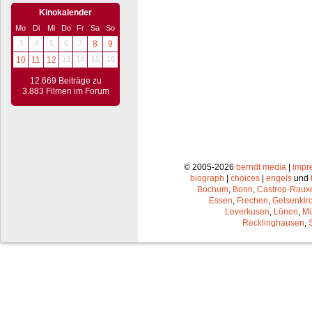
Kinokalender
Mo
Di
Mi
Do
Fr
Sa
So
3
4
5
6
7
8
9
10
11
12
13
14
15
16
12.669 Beiträge zu
3.883 Filmen im Forum
© 2005-2026
berndt media
|
impr
biograph
|
choices
|
engels
und
Bochum
,
Bonn
,
Castrop-Raux
Essen
,
Frechen
,
Gelsenkir
Leverkusen
,
Lünen
,
Mü
Recklinghausen
,