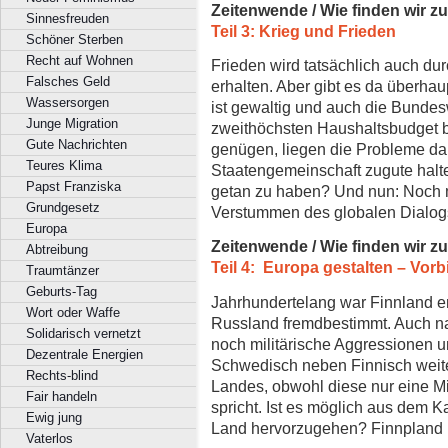
Zeitenwende / Wie finden wir z
Sinnesfreuden
Teil 3: Krieg und Frieden
Schöner Sterben
Recht auf Wohnen
Frieden wird tatsächlich auch du
Falsches Geld
erhalten. Aber gibt es da überhaup
Wassersorgen
ist gewaltig und auch die Bundes
Junge Migration
zweithöchsten Haushaltsbudget 
Gute Nachrichten
genügen, liegen die Probleme da
Teures Klima
Staatengemeinschaft zugute halte
Papst Franziska
getan zu haben? Und nun: Noch 
Grundgesetz
Verstummen des globalen Dialo
Europa
Zeitenwende / Wie finden wir z
Abtreibung
Teil 4: Europa gestalten – Vorb
Traumtänzer
Geburts-Tag
Jahrhundertelang war Finnland 
Wort oder Waffe
Russland fremdbestimmt. Auch na
Solidarisch vernetzt
noch militärische Aggressionen u
Dezentrale Energien
Schwedisch neben Finnisch weiter
Rechts-blind
Landes, obwohl diese nur eine M
Fair handeln
spricht. Ist es möglich aus dem 
Ewig jung
Land hervorzugehen? Finnpland pl
Vaterlos