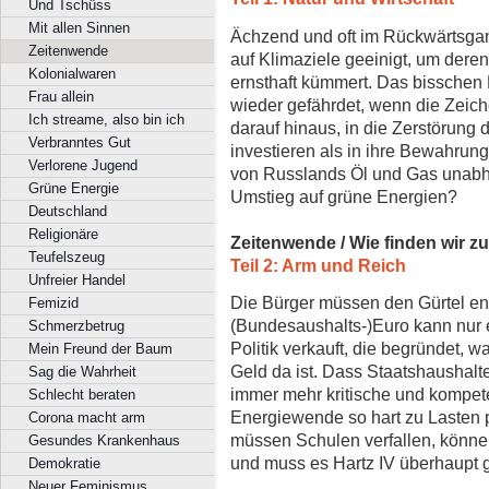
Und Tschüss
Mit allen Sinnen
Ächzend und oft im Rückwärtsgan
Zeitenwende
auf Klimaziele geeinigt, um deren
Kolonialwaren
ernsthaft kümmert. Das bisschen 
Frau allein
wieder gefährdet, wenn die Zeich
Ich streame, also bin ich
darauf hinaus, in die Zerstörung 
Verbranntes Gut
investieren als in ihre Bewahrun
Verlorene Jugend
von Russlands Öl und Gas unabh
Grüne Energie
Umstieg auf grüne Energien?
Deutschland
Religionäre
Zeitenwende / Wie finden wir z
Teufelszeug
Teil 2: Arm und Reich
Unfreier Handel
Die Bürger müssen den Gürtel en
Femizid
(Bundesaushalts-)Euro kann nur
Schmerzbetrug
Politik verkauft, die begründet, w
Mein Freund der Baum
Geld da ist. Dass Staatshaushalte
Sag die Wahrheit
immer mehr kritische und kompet
Schlecht beraten
Energiewende so hart zu Lasten 
Corona macht arm
müssen Schulen verfallen, können 
Gesundes Krankenhaus
und muss es Hartz IV überhaupt
Demokratie
Neuer Feminismus