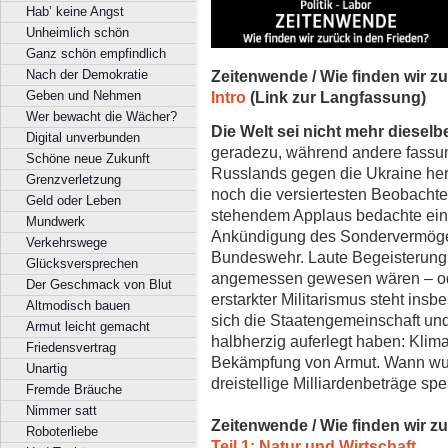
Hab’ keine Angst
Unheimlich schön
Ganz schön empfindlich
Nach der Demokratie
Zeitenwende / Wie finden wir z
Geben und Nehmen
Intro
(Link zur Langfassung)
Wer bewacht die Wächer?
Die Welt sei nicht mehr dieselb
Digital unverbunden
geradezu, während andere fassun
Schöne neue Zukunft
Russlands gegen die Ukraine herr
Grenzverletzung
noch die versiertesten Beobachte
Geld oder Leben
stehendem Applaus bedachte ein 
Mundwerk
Ankündigung des Sondervermögen
Verkehrswege
Bundeswehr. Laute Begeisterung
Glücksversprechen
angemessen gewesen wären – ode
Der Geschmack von Blut
erstarkter Militarismus steht ins
Altmodisch bauen
sich die Staatengemeinschaft und
Armut leicht gemacht
halbherzig auferlegt haben: Klim
Friedensvertrag
Bekämpfung von Armut. Wann wur
Unartig
dreistellige Milliardenbeträge spe
Fremde Bräuche
Nimmer satt
Zeitenwende / Wie finden wir z
Roboterliebe
Teil 1: Natur und Wirtschaft