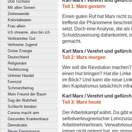
Und Tschüss
Teil 1: Marx gestern
Mit allen Sinnen
Zeitenwende
Einen guten Ruf hat Marx nicht zul
Kolonialwaren
treffend die Phänomene beschreib
Frau allein
setzt. Doch eine Analyse, die als
Ich streame, also bin ich
Schuldzuweisung daherkommt, ist 
Verbranntes Gut
gemacht.
Verlorene Jugend
Karl Marx / Verehrt und gefürch
Grüne Energie
Teil 2: Marx morgen
Deutschland
Religionäre
Wer soll die Revolution machen? 
Teufelszeug
einen Hut bringen? Hat die Linke 
Unfreier Handel
im Blick? Und kann die neue Linke
Femizid
den Kapitalismus tatsächlich infra
Schmerzbetrug
Mein Freund der Baum
Karl Marx / Verehrt und gefürch
Sag die Wahrheit
Teil 3: Marx heute
Schlecht beraten
Der Arbeitskampf währt. Da gibt 
Corona macht arm
selbstverleugnerischer Lohnzurüc
Gesundes Krankenhaus
ArbeitnehmerInnen. Verwahrlosung
Demokratie
immer nicht gelernt hat, ein sinn
Neuer Feminismus