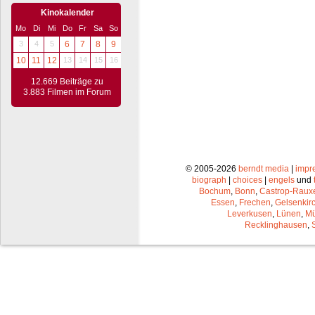
Kinokalender
Mo
Di
Mi
Do
Fr
Sa
So
3
4
5
6
7
8
9
10
11
12
13
14
15
16
12.669 Beiträge zu
3.883 Filmen im Forum
© 2005-2026
berndt media
|
impr
biograph
|
choices
|
engels
und
Bochum
,
Bonn
,
Castrop-Raux
Essen
,
Frechen
,
Gelsenkir
Leverkusen
,
Lünen
,
Mü
Recklinghausen
,