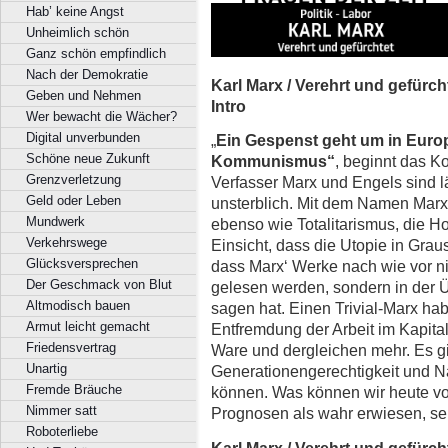
Hab’ keine Angst
Unheimlich schön
Ganz schön empfindlich
Nach der Demokratie
Karl Marx / Verehrt und gefürch
Geben und Nehmen
Intro
Wer bewacht die Wächer?
Digital unverbunden
„
Ein Gespenst geht um in Euro
Schöne neue Zukunft
Kommunismus“
, beginnt das K
Grenzverletzung
Verfasser Marx und Engels sind l
Geld oder Leben
unsterblich. Mit dem Namen Marx 
Mundwerk
ebenso wie Totalitarismus, die H
Verkehrswege
Einsicht, dass die Utopie in Gra
Glücksversprechen
dass Marx‘ Werke nach wie vor ni
Der Geschmack von Blut
gelesen werden, sondern in der 
Altmodisch bauen
sagen hat. Einen Trivial-Marx habe
Armut leicht gemacht
Entfremdung der Arbeit im Kapita
Friedensvertrag
Ware und dergleichen mehr. Es gi
Unartig
Generationengerechtigkeit und N
Fremde Bräuche
können. Was können wir heute vo
Nimmer satt
Prognosen als wahr erwiesen, se
Roboterliebe
Karl Marx / Verehrt und gefürch