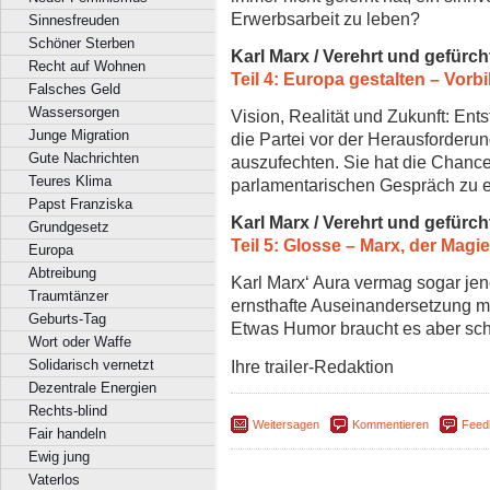
Erwerbsarbeit zu leben?
Sinnesfreuden
Schöner Sterben
Karl Marx / Verehrt und gefürch
Recht auf Wohnen
Teil 4: Europa gestalten – Vorb
Falsches Geld
Wassersorgen
Vision, Realität und Zukunft: Ent
Junge Migration
die Partei vor der Herausforderun
Gute Nachrichten
auszufechten. Sie hat die Chance
Teures Klima
parlamentarischen Gespräch zu e
Papst Franziska
Karl Marx / Verehrt und gefürch
Grundgesetz
Teil 5: Glosse – Marx, der Magie
Europa
Abtreibung
Karl Marx‘ Aura vermag sogar jen
Traumtänzer
ernsthafte Auseinandersetzung m
Geburts-Tag
Etwas Humor braucht es aber sc
Wort oder Waffe
Ihre trailer-Redaktion
Solidarisch vernetzt
Dezentrale Energien
Rechts-blind
Weitersagen
Kommentieren
Feed
Fair handeln
Ewig jung
Vaterlos