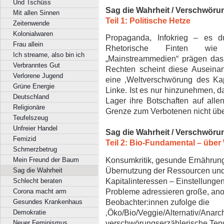
Und Tschüss
Sag die Wahrheit / Verschwöru
Mit allen Sinnen
Teil 1: Politische Hetze
Zeitenwende
Kolonialwaren
Propaganda, Infokrieg – es du
Frau allein
Rhetorische Finten wie 
Ich streame, also bin ich
„Mainstreammedien“ prägen das
Verbranntes Gut
Rechten scheint diese Auseina
Verlorene Jugend
eine ‚Weltverschwörung des Kapi
Grüne Energie
Linke. Ist es nur hinzunehmen, da
Deutschland
Lager ihre Botschaften auf alle
Religionäre
Grenze zum Verbotenen nicht übe
Teufelszeug
Unfreier Handel
Sag die Wahrheit / Verschwöru
Femizid
Teil 2: Bio-Fundamental – übe
Schmerzbetrug
Konsumkritik, gesunde Ernährung
Mein Freund der Baum
Übernutzung der Ressourcen und
Sag die Wahrheit
Kapitalinteressen – Einstellungen
Schlecht beraten
Probleme adressieren große, ano
Corona macht arm
Beobachter:innen zufolge die
Gesundes Krankenhaus
‚Öko/Bio/Veggie/Alternativ/Anarc
Demokratie
verschwörungserzählerische Tend
Neuer Feminismus