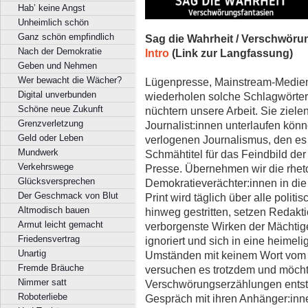
Hab’ keine Angst
Unheimlich schön
Ganz schön empfindlich
Sag die Wahrheit / Verschwöru
Nach der Demokratie
Intro
(Link zur Langfassung)
Geben und Nehmen
Wer bewacht die Wächer?
Lügenpresse, Mainstream-Medien,
Digital unverbunden
wiederholen solche Schlagwörter 
Schöne neue Zukunft
nüchtern unsere Arbeit. Sie zielen
Grenzverletzung
Journalist:innen unterlaufen kön
Geld oder Leben
verlogenen Journalismus, den es l
Mundwerk
Schmähtitel für das Feindbild der 
Verkehrswege
Presse. Übernehmen wir die rheto
Glücksversprechen
Demokratieverächter:innen in die
Der Geschmack von Blut
Print wird täglich über alle poli
Altmodisch bauen
hinweg gestritten, setzen Redakt
Armut leicht gemacht
verborgenste Wirken der Mächtige
Friedensvertrag
ignoriert und sich in eine heimelig
Unartig
Umständen mit keinem Wort vom 
Fremde Bräuche
versuchen es trotzdem und möcht
Nimmer satt
Verschwörungserzählungen entst
Roboterliebe
Gespräch mit ihren Anhänger:inn