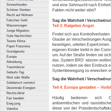
und eine Sehnsucht nach Einheit 
Sinnesfreuden
Fakten nicht weiter stört?
Schöner Sterben
Recht auf Wohnen
Sag die Wahrheit / Verschwöru
Falsches Geld
Teil 3: Ratgeber Angst
Wassersorgen
Junge Migration
Findet sich aus Kontrollverluste
Gute Nachrichten
Glaube an Verschwörungen Ausgl
Teures Klima
beseitigen, urteilen Expert:innen
Papst Franziska
eigenen Kinder treibt in der Cor
Grundgesetz
um. Auf der Straße finden sie sich
Europa
das ‚System BRD‘ stürzen wollen
Abtreibung
nutzen, indem sie den Eindruck 
Traumtänzer
Systembewegung zu erwecken v
Geburts-Tag
Wort oder Waffe
Sag die Wahrheit / Verschwöru
Solidarisch vernetzt
Teil 4: Europa gestalten – Vorb
Dezentrale Energien
Rechts-blind
Häufig bedienen sich Cor
Fair handeln
antisemitischen und rassistisch
Ewig jung
diese von der Präsidentschaftsk
Vaterlos