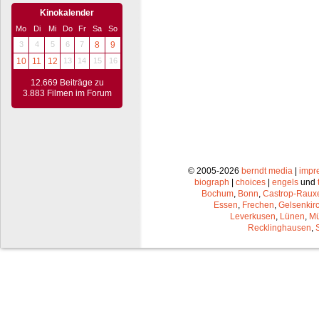
Kinokalender
Mo
Di
Mi
Do
Fr
Sa
So
3
4
5
6
7
8
9
10
11
12
13
14
15
16
12.669 Beiträge zu
3.883 Filmen im Forum
© 2005-2026
berndt media
|
impr
biograph
|
choices
|
engels
und
Bochum
,
Bonn
,
Castrop-Raux
Essen
,
Frechen
,
Gelsenkir
Leverkusen
,
Lünen
,
Mü
Recklinghausen
,