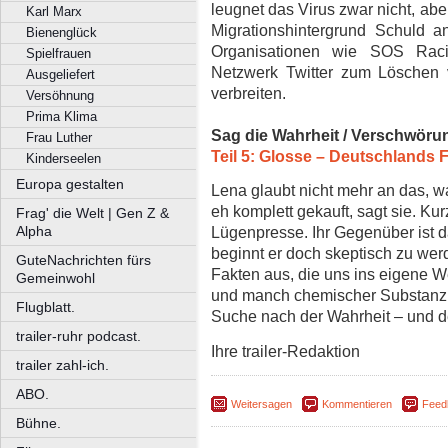
leugnet das Virus zwar nicht, abe
Karl Marx
Migrationshintergrund Schuld a
Bienenglück
Organisationen wie SOS Raci
Spielfrauen
Netzwerk Twitter zum Löschen v
Ausgeliefert
verbreiten.
Versöhnung
Prima Klima
Sag die Wahrheit / Verschwöru
Frau Luther
Teil 5: Glosse – Deutschlands 
Kinderseelen
Europa gestalten
Lena glaubt nicht mehr an das, wa
eh komplett gekauft, sagt sie. Ku
Frag' die Welt | Gen Z &
Alpha
Lügenpresse. Ihr Gegenüber ist d
beginnt er doch skeptisch zu wer
GuteNachrichten fürs
Fakten aus, die uns ins eigene We
Gemeinwohl
und manch chemischer Substanz 
Flugblatt.
Suche nach der Wahrheit – und d
trailer-ruhr podcast.
Ihre trailer-Redaktion
trailer zahl-ich.
ABO.
Weitersagen
Kommentieren
Feed
Bühne.