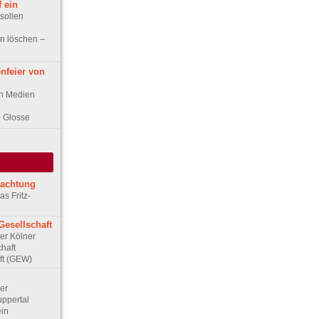
 ein
 sollen
n löschen –
nfeier von
en Medien
– Glosse
rachtung
as Fritz-
Gesellschaft
Der Kölner
haft
ft (GEW)
Der
ppertal
ein