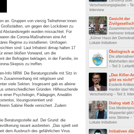
Lamberty über
Verschwörungsglaube – Tei
Interview
Gesicht der
en an. Gruppen von vierzig Teilnehmer:innen
Zivilgesellsch
en Großstädten, um gegen den Lockdown zu
Zusammenschl
d Abstandsregeln wurden missachtet. Für
mehrerer Initiat
 waren die Corona-Maßnahmen eine Art
„Kölner Haus der Demokratie
täres Regime zu installieren. Umfragen
Lokale Initiativen
sichten sind: Laut Infratest dimap halten 17
Ökologisch a
ür einen bloßen Vorwand, um die
Die alternative
nt der Befragten beklagen, in der Familie, im
Wahrheiten der
rona-Skepsis zu treffen.
– Teil 3: Leitarti
n-Info NRW. Die Beratungsstelle mit Sitz in
„Das Killer-
n im Zusammenhang mit religiösen und
gibt es nicht“
ter viele Sekten. Insgesamt gab es alleine
Esoterik-Kritik
us unterschiedlichen Gründen. Hilfesuchende
Harder über Wa
Verschwörung – Teil 3: Inte
je einer Psychologin, Pädagogin, Anwältin
stenlos, lösungsorientiert und
Dialog statt 
ührerin Sabine Riede versichert. Zudem
Das Medienpro
Wuppertal gib
eine Stimme – T
e Beratungsstelle auf. Der Grund: die
Lokale Initiativen
evölkerung rasant ausbreiten. „Das spielt seit
seit dem Ausbruch des gefährlichen Virus
Initiativen 