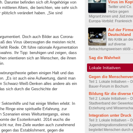
Virus im Kopf
h. Darunter befinden sich oft Angehörige von
Twitter und Co.
ittleren Alters, die berichten, wie sehr sich
Hetze gegen
r plötzlich verändert haben. „Sie sind
Migrant:innen und Jüd:inne
Europa-Vorbild: Frankreich
Auf der Firme
Deutschland
 argumentiert. Doch auch Bilder aus Corona-
Wo Kritik an d
aß des Virus überzeugten die meisten nicht.
auf diverse
iehlt Riede. Oft führe rationale Argumentation
Betrachtungsweisen stößt 
wahns. Ihr Tipp: beruhigen und zeigen, dass
Sag die Wahrheit
hen orientieren sich an Menschen, die ihnen
in.
Lokale Initiativen
wörungstheorie geben einigen Halt und das
Gegen die Menschenve
en. „Es ist auch eine Aufwertung, damit man
Teil 1: Lokale Initiativen – D
sem Schwarz-Weiß-Denken alles andere als ein
Bauer-Forum in Bochum
as sich durch die Geschichte der
Bildung für die diverse 
Teil 2: Lokale Initiativen – 
r Sektenhilfe und hat einige Wellen erlebt: In
Stadtverband der Gewerksc
Erziehung und Wissenscha
e Ringe eine spirituelle Erfahrung, zur
h Szenarien eines Weltuntergangs, eines
Integration unter Druck
boomte der Esoterikmarkt. 2014 wuchs die
Teil 3: Lokale Initiativen – 
icht nur, ihre Ziele wurden auch zunehmend
Jugendmigrationsdienst Wu
begleitet Menschen durch 
es gegen das Establishment, gegen die