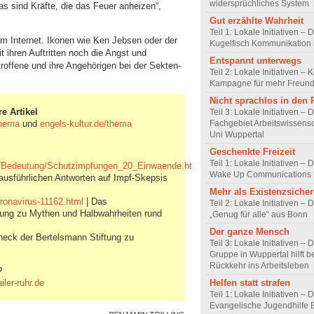
widersprüchliches System
s sind Kräfte, die das Feuer anheizen“,
Gut erzählte Wahrheit
Teil 1: Lokale Initiativen – 
 im Internet. Ikonen wie Ken Jebsen oder der
Kugelfisch Kommunikation 
 ihren Auftritten noch die Angst und
Entspannt unterwegs
troffene und ihre Angehörigen bei der Sekten-
Teil 2: Lokale Initiativen – 
Kampagne für mehr Freundl
Nicht sprachlos in den
e Artikel
Teil 3: Lokale Initiativen – 
thema
und
engels-kultur.de/thema
Fachgebiet Arbeitswissensc
Uni Wuppertal
Geschenkte Freizeit
Teil 1: Lokale Initiativen – 
en/Bedeutung/Schutzimpfungen_20_Einwaende.html
Wake Up Communications 
 ausführlichen Antworten auf Impf-Skepsis
Mehr als Existenzsiche
onavirus-11162.html
| Das
Teil 2: Lokale Initiativen – 
lung zu Mythen und Halbwahrheiten rund
„Genug für alle“ aus Bonn
Der ganze Mensch
heck der Bertelsmann Stiftung zu
Teil 3: Lokale Initiativen –
Gruppe in Wuppertal hilft b
Rückkehr ins Arbeitsleben
?
ler-ruhr.de
Helfen statt strafen
Teil 1: Lokale Initiativen – 
Evangelische Jugendhilfe