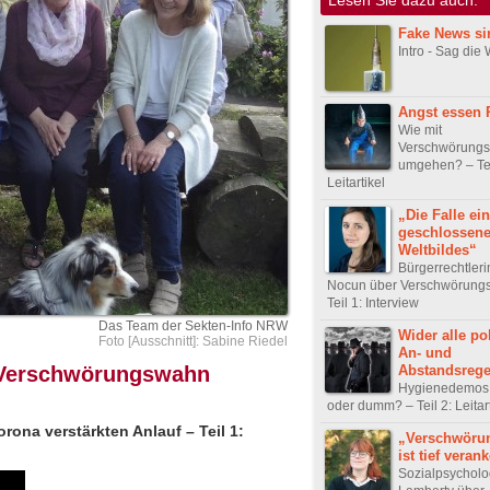
Fake News si
Intro - Sag die
Angst essen R
Wie mit
Verschwörungs
umgehen? – Tei
Leitartikel
„Die Falle ei
geschlossen
Weltbildes“
Bürgerrechtleri
Nocun über Verschwörung
Teil 1: Interview
Das Team der Sekten-Info NRW
Wider alle po
Foto [Ausschnitt]: Sabine Riedel
An- und
Abstandsrege
 Verschwörungswahn
Hygienedemos: 
oder dumm? – Teil 2: Leitart
rona verstärkten Anlauf – Teil 1:
„Verschwöru
ist tief verank
Sozialpsycholo