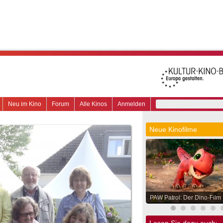
Neu im Kino
Forum
Alle Kinos
Anmelden
Neue Kinofilme
PAW Patrol: Der Dino-Film
Lesen Sie dazu auch: