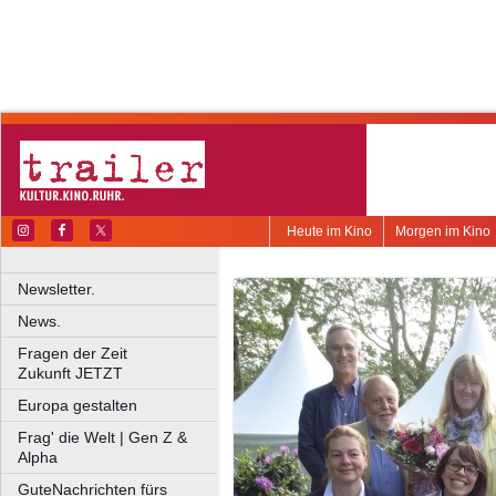
Heute im Kino
Morgen im Kino
Newsletter.
News.
Fragen der Zeit
Zukunft JETZT
Europa gestalten
Frag' die Welt | Gen Z &
Alpha
GuteNachrichten fürs