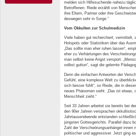
melden sich Hilfesuchende nahezu täglic
Betroffenen. Riede erzählt von Menschen m
ihre Eltern, Partner oder ihre Geschwiste
deswegen sehr in Sorge.“
Vom Okkulten zur Schulmedizin
Viele haben gut recherchiert, vermittelt,
Hotspots oder Statistiken über das Ausm
„Das sollte man eher ruhen lassen“, empf
eher zu Verhärtungen des Verschwörungs
man selbst keine Angst verspürt. „Mensc
selbst guttun“, sagt die gelernte Pädagog
Denn die einfachen Antworten der Versch
Gefühl, eine komplexe Welt zu überblick
sich besser fühlt“, so Riede, die in die
neues Phänomen sieht: „Das ist etwas, d
Menschheit zieht.“
Seit 33 Jahren arbeitet sie bereits bei de
den 90er Jahren versprachen okkultistisch
Jahrtausendwende entstanden schließlic
jüngsten Gottesgerichts. Parallel dazu 
Zahl der Verschwörungsanhänger:innen n
politischer und aggressiver. Jetzt ging 