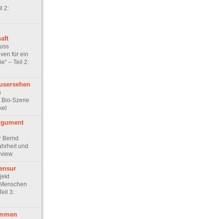
l 2:
aft
uss
iven für ein
“ – Teil 2:
usersehen
n
 Bio-Szene
kel
Argument
er Bernd
hrheit und
rview
Zensur
jekt
t Menschen
eil 3:
dämmen