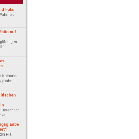
nd Fake
 Wahrheit
atio auf
gläubigen
l 1:
nes
en
n Katharina
sglaube –
litischen
ln
Berechtigt
ikel
ngsglaube
ert“
gin Pia