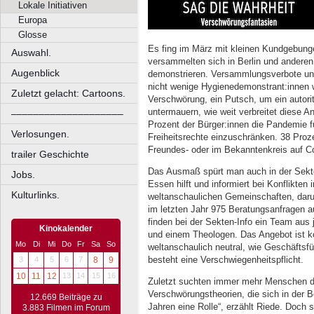
Lokale Initiativen
Europa
Glosse
Es fing im März mit kleinen Kundgebung
Auswahl.
versammelten sich in Berlin und ander
Augenblick
demonstrieren. Versammlungsverbote un
nicht wenige Hygienedemonstrant:innen
Zuletzt gelacht: Cartoons.
Verschwörung, ein Putsch, um ein autori
untermauern, wie weit verbreitet diese An
––––––––––––––––––––
Prozent der Bürger:innen die Pandemie f
Verlosungen.
Freiheitsrechte einzuschränken. 38 Proze
Freundes- oder im Bekanntenkreis auf Co
trailer Geschichte
Das Ausmaß spürt man auch in der Sekte
Jobs.
Essen hilft und informiert bei Konflikte
Kulturlinks.
weltanschaulichen Gemeinschaften, darun
im letzten Jahr 975 Beratungsanfragen a
finden bei der Sekten-Info ein Team aus 
Kinokalender
und einem Theologen. Das Angebot ist ko
Mo
Di
Mi
Do
Fr
Sa
So
weltanschaulich neutral, wie Geschäftsf
besteht eine Verschwiegenheitspflicht.
3
4
5
6
7
8
9
10
11
12
13
14
15
16
Zuletzt suchten immer mehr Menschen di
Verschwörungstheorien, die sich in der B
12.669 Beiträge zu
Jahren eine Rolle“, erzählt Riede. Doch 
3.883 Filmen im Forum