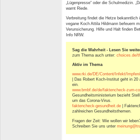
„Lügenpresse“ oder die Schulmedizin. „Da
warnt Riede.
Verbreitung findet die Hetze bekanntlich
vegane Koch Attila Hildmann befeuern mit
Verunsicherung. Hilfe und Halt finden Be
Info NRW.
Sag die Wahrheit - Lesen Sie weiter
zum Thema auch unter:
choices.de/
Aktiv im Thema
www.rki.de/DE/Content/Infekt/Impf
| Das Robert Koch-Institut geht in 20
ein.
www.bmbf.de/de/faktencheck-zum-cor
Gesundheitsministerium bezieht Stel
um das Corona-Virus.
faktencheck-gesundheit.de
| Faktenc
zahlreichen Gesundheitsthemen.
Fragen der Zeit: Wie wollen wir leben
Schreiben Sie uns unter
meinung@trai