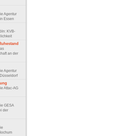
Die Agentur
in Essen
Köln: KVB-
ichkeit
 Ruhestand
Das
haft an der
Die Agentur
Düsseldorf
rung
Die Attac-AG
 Die GESA
ei der
Die
 Bochum