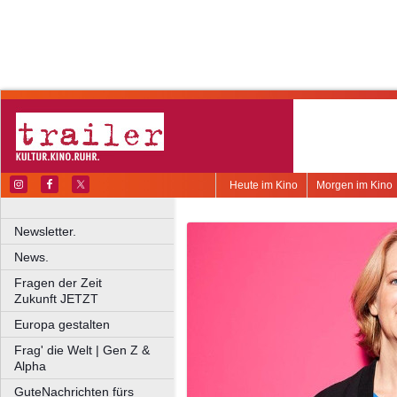
Heute im Kino
Morgen im Kino
Newsletter.
News.
Fragen der Zeit
Zukunft JETZT
Europa gestalten
Frag' die Welt | Gen Z &
Alpha
GuteNachrichten fürs