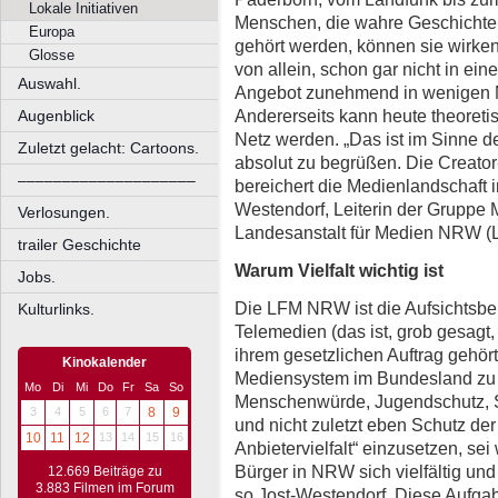
Lokale Initiativen
Menschen, die wahre Geschichten
Europa
gehört werden, können sie wirken. 
Glosse
von allein, schon gar nicht in eine
Auswahl.
Angebot zunehmend in wenigen M
Andererseits kann heute theoret
Augenblick
Netz werden. „Das ist im Sinne d
Zuletzt gelacht: Cartoons.
absolut zu begrüßen. Die Creato
––––––––––––––––––––
bereichert die Medienlandschaft 
Westendorf, Leiterin der Gruppe M
Verlosungen.
Landesanstalt für Medien NRW 
trailer Geschichte
Warum Vielfalt wichtig ist
Jobs.
Die LFM NRW ist die Aufsichtsbe
Kulturlinks.
Telemedien (das ist, grob gesagt,
ihrem gesetzlichen Auftrag gehör
Kinokalender
Mediensystem im Bundesland zu 
Mo
Di
Mi
Do
Fr
Sa
So
Menschenwürde, Jugendschutz, S
3
4
5
6
7
8
9
und nicht zuletzt eben Schutz der 
10
11
12
13
14
15
16
Anbietervielfalt“ einzusetzen, sei
Bürger in NRW sich vielfältig und
12.669 Beiträge zu
3.883 Filmen im Forum
so Jost-Westendorf. Diese Aufgab