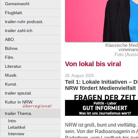
Gemeinwohl
Flugblatt.
trailer-ruhr podcast.
trailer zahl-ich.
ABO.
Klassische Medi
Bühne.
voneinand
Foto (Auss
Film.
Von lokal bis viral
Literatur.
Musik.
28. August 2025
Teil 1: Lokale Initiativen –
Kunst.
NRW fördert Medienvielfalt
trailer spezial.
Kultur in NRW.
trailer Thema.
Intro
NRW ist groß, bunt und vielfältig
Leitartikel
sein. Von der Radioansagerin in
Interview
Paderborn, vom Landfunk bis zum 