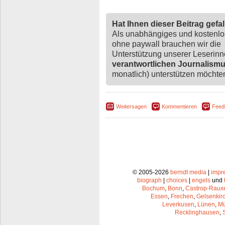
Hat Ihnen dieser Beitrag gefa
Als unabhängiges und kostenl
ohne paywall brauchen wir die
Unterstützung unserer Leserin
verantwortlichen Journalism
monatlich) unterstützen möchten,
Weitersagen
Kommentieren
Feed
© 2005-2026
berndt media
|
impr
biograph
|
choices
|
engels
und
Bochum
,
Bonn
,
Castrop-Raux
Essen
,
Frechen
,
Gelsenkir
Leverkusen
,
Lünen
,
Mü
Recklinghausen
,