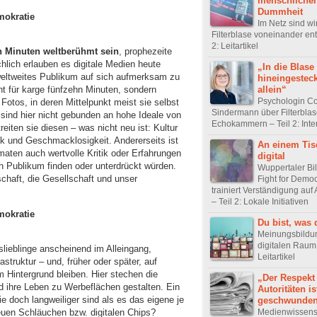
menschlicher
Dummheit
emokratie
Im Netz sind wi
Filterblase voneinander entf
2: Leitartikel
n Minuten weltberühmt sein
, prophezeite
hlich erlauben es digitale Medien heute
„In die Blase
weltweites Publikum auf sich aufmerksam zu
hineingestec
allein“
ht für karge fünfzehn Minuten, sondern
Psychologin Co
Fotos, in deren Mittelpunkt meist sie selbst
Sindermann über Filterbla
sind hier nicht gebunden an hohe Ideale von
Echokammern – Teil 2: Inte
eiten sie diesen – was nicht neu ist: Kultur
k und Geschmacklosigkeit. Andererseits ist
An einem Tisc
rmaten auch wertvolle Kritik oder Erfahrungen
digital
 Publikum finden oder unterdrückt würden.
Wuppertaler Bi
chaft, die Gesellschaft und unser
Fight for Demo
trainiert Verständigung au
– Teil 2: Lokale Initiativen
emokratie
Du bist, was 
Meinungsbildu
digitalen Raum 
lieblinge anscheinend im Alleingang,
Leitartikel
rastruktur – und, früher oder später, auf
 Hintergrund bleiben. Hier stechen die
„Der Respekt
d ihre Leben zu Werbeflächen gestalten. Ein
Autoritäten is
e doch langweiliger sind als es das eigene je
geschwunde
Medienwissensc
neuen Schläuchen bzw. digitalen Chips?