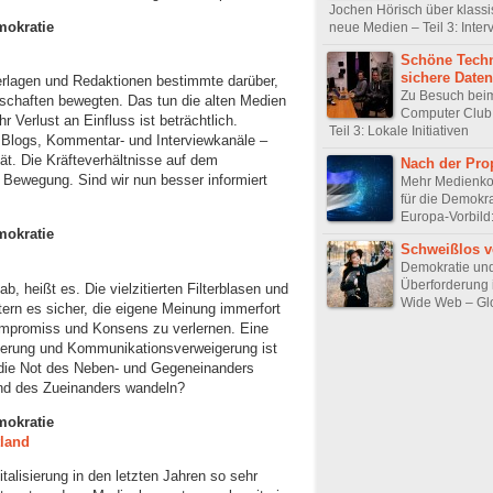
Jochen Hörisch über klass
emokratie
neue Medien – Teil 3: Inter
Schöne Techn
sichere Daten
erlagen und Redaktionen bestimmte darüber,
Zu Besuch bei
schaften bewegten. Das tun die alten Medien
Computer Club
hr Verlust an Einfluss ist beträchtlich.
Teil 3: Lokale Initiativen
ogs, Kommentar- und Interviewkanäle –
tät. Die Kräfteverhältnisse auf dem
Nach der Pr
 Bewegung. Sind wir nun besser informiert
Mehr Medienk
für die Demokra
Europa-Vorbild
emokratie
Schweißlos v
Demokratie un
Überforderung 
b, heißt es. Die vielzitierten Filterblasen und
Wide Web – Gl
tern es sicher, die eigene Meinung immerfort
Kompromiss und Konsens zu verlernen. Eine
ierung und Kommunikationsverweigerung ist
t die Not des Neben- und Gegeneinanders
end des Zueinanders wandeln?
emokratie
tland
alisierung in den letzten Jahren so sehr