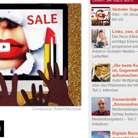
Vertreter Sup
Intro – Ich stre
bin ich
Links, zwo, dr
Der Rezo-Effekt
wichtige Erkenn
progressive pol
Arbeit in Sozialen Medien – 
Leitartikel
„Die beste Ko
ist, Gegenwel
aufzumachen
Autor Wolfgang
über das Phänomen der Inf
Teil 1: Interview
Souveränität 
„Konsumdres
Composing: Robert Michalak
Medienpädago
Schlep fordert 
Medienkompetenz – Teil 1:
Initiativen
Digitale Boos