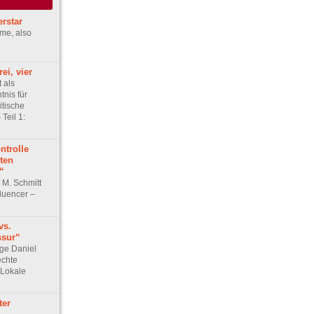
erstar
ame, also
ei, vier
 als
tnis für
itische
Teil 1:
ntrolle
ten
“
 M. Schmitt
luencer –
vs.
sur“
ge Daniel
echte
 Lokale
ter