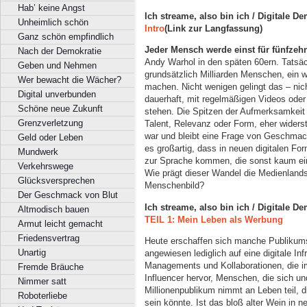
Hab’ keine Angst
Ich streame, also bin ich / Digitale D
Unheimlich schön
Intro
(Link zur Langfassung)
Ganz schön empfindlich
Jeder Mensch werde einst für fünfzeh
Nach der Demokratie
Andy Warhol in den späten 60ern. Tatsäc
Geben und Nehmen
grundsätzlich Milliarden Menschen, ein 
Wer bewacht die Wächer?
machen. Nicht wenigen gelingt das – nic
Digital unverbunden
dauerhaft, mit regelmäßigen Videos oder 
Schöne neue Zukunft
stehen. Die Spitzen der Aufmerksamkeit 
Grenzverletzung
Talent, Relevanz oder Form, eher widerstr
war und bleibt eine Frage von Geschmac
Geld oder Leben
es großartig, dass in neuen digitalen Fo
Mundwerk
zur Sprache kommen, die sonst kaum ein
Verkehrswege
Wie prägt dieser Wandel die Medienlands
Glücksversprechen
Menschenbild?
Der Geschmack von Blut
Ich streame, also bin ich / Digitale D
Altmodisch bauen
TEIL 1: Mein Leben als Werbung
Armut leicht gemacht
Friedensvertrag
Heute erschaffen sich manche Publikums
Unartig
angewiesen lediglich auf eine digitale Inf
Managements und Kollaborationen, die im
Fremde Bräuche
Influencer hervor, Menschen, die sich un
Nimmer satt
Millionenpublikum nimmt an Leben teil, di
Roboterliebe
sein könnte. Ist das bloß alter Wein in 