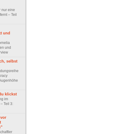
r nur eine
ernt – Teil
kt und
rnelia
sen und
rview
h, selbst
ldungsreihe
cracy
f Augenhöhe
du klickst
ng im
– Teil 3:
 vor
t
n“
haftler