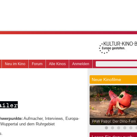
Neu im Kino
Forum
Alle Kinos
Anmelden
Neue Kinofilme
hwerpunkte:
Aufmacher, Interviews, Europa-
PAW Patrol: Der Dino-Film
, Wuppertal und dem Ruhrgebiet
s.
Lesen Sie dazu auch: