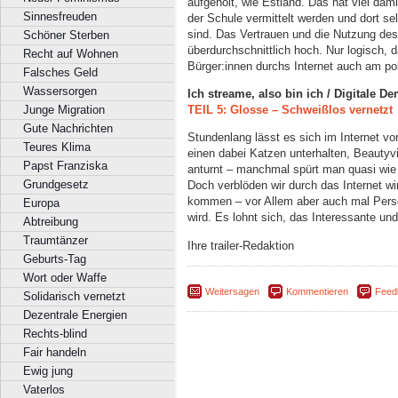
aufgeholt, wie Estland. Das hat viel da
Sinnesfreuden
der Schule vermittelt werden und dort sel
sind. Das Vertrauen und die Nutzung des
Schöner Sterben
überdurchschnittlich hoch. Nur logisch, 
Recht auf Wohnen
Bürger:innen durchs Internet auch am pol
Falsches Geld
Wassersorgen
Ich streame, also bin ich / Digitale D
Junge Migration
TEIL 5: Glosse – Schweißlos vernetzt
Gute Nachrichten
Stundenlang lässt es sich im Internet v
Teures Klima
einen dabei Katzen unterhalten, Beauty
Papst Franziska
anturnt – manchmal spürt man quasi wie
Grundgesetz
Doch verblöden wir durch das Internet wi
kommen – vor Allem aber auch mal Per
Europa
wird. Es lohnt sich, das Interessante u
Abtreibung
Traumtänzer
Ihre trailer-Redaktion
Geburts-Tag
Wort oder Waffe
Weitersagen
Kommentieren
Feed
Solidarisch vernetzt
Dezentrale Energien
Rechts-blind
Fair handeln
Ewig jung
Vaterlos