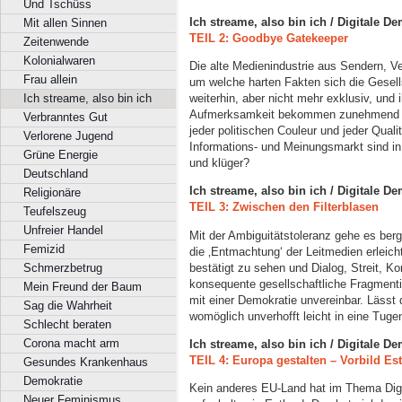
Und Tschüss
Ich streame, also bin ich / Digitale D
Mit allen Sinnen
TEIL 2: Goodbye Gatekeeper
Zeitenwende
Kolonialwaren
Die alte Medienindustrie aus Sendern, V
Frau allein
um welche harten Fakten sich die Gesell
Ich streame, also bin ich
weiterhin, aber nicht mehr exklusiv, und i
Aufmerksamkeit bekommen zunehmend Bl
Verbranntes Gut
jeder politischen Couleur und jeder Quali
Verlorene Jugend
Informations- und Meinungsmarkt sind in
Grüne Energie
und klüger?
Deutschland
Ich streame, also bin ich / Digitale D
Religionäre
TEIL 3: Zwischen den Filterblasen
Teufelszeug
Unfreier Handel
Mit der Ambiguitätstoleranz gehe es berga
Femizid
die ‚Entmachtung‘ der Leitmedien erleich
bestätigt zu sehen und Dialog, Streit, 
Schmerzbetrug
konsequente gesellschaftliche Fragment
Mein Freund der Baum
mit einer Demokratie unvereinbar. Läss
Sag die Wahrheit
womöglich unverhofft leicht in eine Tug
Schlecht beraten
Corona macht arm
Ich streame, also bin ich / Digitale D
TEIL 4: Europa gestalten – Vorbild Es
Gesundes Krankenhaus
Demokratie
Kein anderes EU-Land hat im Thema Digit
Neuer Feminismus