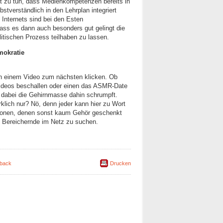
mit zu tun, dass Medienkompetenzen bereits in
bstverständlich in den Lehrplan integriert
 Internets sind bei den Esten
dass es dann auch besonders gut gelingt die
itischen Prozess teilhaben zu lassen.
emokratie
on einem Video zum nächsten klicken. Ob
videos beschallen oder einen das ASMR-Date
 dabei die Gehirnmasse dahin schrumpft.
rklich nur? Nö, denn jeder kann hier zu Wort
sonen, denen sonst kaum Gehör geschenkt
nd Bereichernde im Netz zu suchen.
back
Drucken