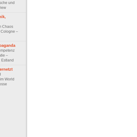
ische und
view
ik,
m Chaos
 Cologne –
opaganda
ompetenz
tie –
: Estland
ernetzt
d
im World
osse