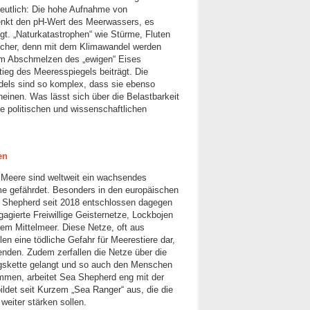
deutlich: Die hohe Aufnahme von
enkt den pH-Wert des Meerwassers, es
gt. „Naturkatastrophen“ wie Stürme, Fluten
icher, denn mit dem Klimawandel werden
em Abschmelzen des „ewigen“ Eises
eg des Meeresspiegels beiträgt. Die
els sind so komplex, dass sie ebenso
einen. Was lässt sich über die Belastbarkeit
politischen und wissenschaftlichen
en
r Meere sind weltweit ein wachsendes
 gefährdet. Besonders in den europäischen
 Shepherd seit 2018 entschlossen dagegen
gagierte Freiwillige Geisternetze, Lockbojen
dem Mittelmeer. Diese Netze, oft aus
len eine tödliche Gefahr für Meerestiere dar,
renden. Zudem zerfallen die Netze über die
ngskette gelangt und so auch den Menschen
men, arbeitet Sea Shepherd eng mit der
ldet seit Kurzem „Sea Ranger“ aus, die die
eiter stärken sollen.