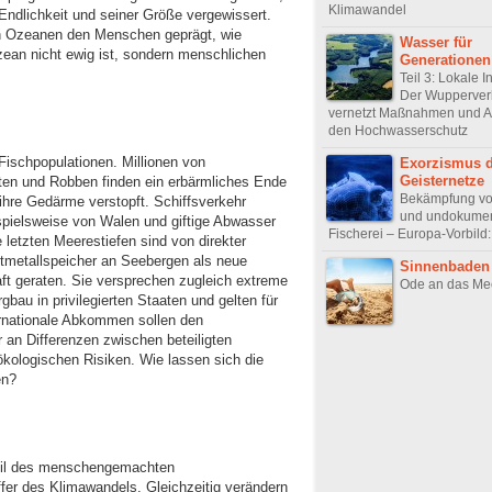
Klimawandel
ndlichkeit und seiner Größe vergewissert.
en Ozeanen den Menschen geprägt, wie
Wasser für
Ozean nicht ewig ist, sondern menschlichen
Generationen
Teil 3: Lokale In
Der Wupperve
vernetzt Maßnahmen und Ak
den Hochwasserschutz
ischpopulationen. Millionen von
Exorzismus d
Geisternetze
öten und Robben finden ein erbärmliches Ende
Bekämpfung von
ihre Gedärme verstopft. Schiffsverkehr
und undokument
ispielsweise von Walen und giftige Abwasser
Fischerei – Europa-Vorbild: 
 letzten Meerestiefen sind von direkter
ntmetallspeicher an Seebergen als neue
Sinnenbaden
aft geraten. Sie versprechen zugleich extreme
Ode an das Me
au in privilegierten Staaten und gelten für
nternationale Abkommen sollen den
r an Differenzen zwischen beteiligten
kologischen Risiken. Wie lassen sich die
en?
eil des menschengemachten
fer des Klimawandels. Gleichzeitig verändern