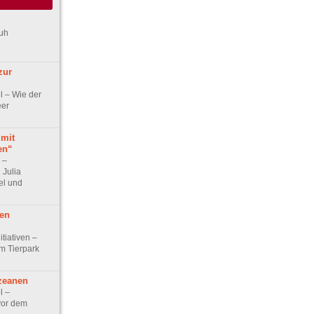
ruh
zur
el – Wie der
eer
mit
en“
w –
 Julia
el und
ben
itiativen –
m Tierpark
zeanen
l –
vor dem