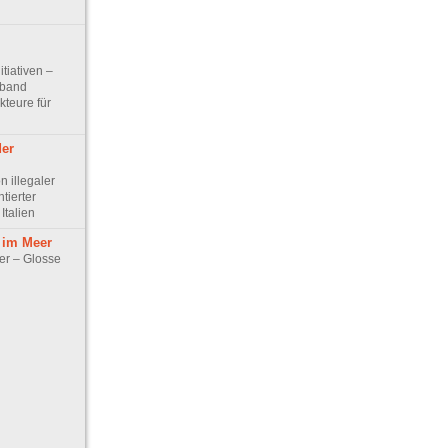
itiativen –
rband
teure für
er
 illegaler
ierter
Italien
 im Meer
er – Glosse