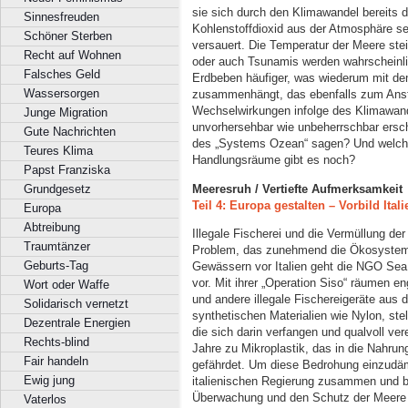
sie sich durch den Klimawandel bereits 
Sinnesfreuden
Kohlenstoffdioxid aus der Atmosphäre s
Schöner Sterben
versauert. Die Temperatur der Meere stei
Recht auf Wohnen
oder auch Tsunamis werden wahrscheinl
Falsches Geld
Erdbeben häufiger, was wiederum mit d
Wassersorgen
zusammenhängt, das ebenfalls zum Ansti
Wechselwirkungen infolge des Klimawand
Junge Migration
unvorhersehbar wie unbeherrschbar ersch
Gute Nachrichten
des „Systems Ozean“ sagen? Und welche 
Teures Klima
Handlungsräume gibt es noch?
Papst Franziska
Meeresruh / Vertiefte Aufmerksamkeit
Grundgesetz
Teil 4: Europa gestalten – Vorbild Itali
Europa
Abtreibung
Illegale Fischerei und die Vermüllung de
Traumtänzer
Problem, das zunehmend die Ökosysteme
Geburts-Tag
Gewässern vor Italien geht die NGO Sea
vor. Mit ihrer „Operation Siso“ räumen en
Wort oder Waffe
und andere illegale Fischereigeräte aus 
Solidarisch vernetzt
synthetischen Materialien wie Nylon, stel
Dezentrale Energien
die sich darin verfangen und qualvoll ve
Rechts-blind
Jahre zu Mikroplastik, das in die Nahru
Fair handeln
gefährdet. Um diese Bedrohung einzudäm
Ewig jung
italienischen Regierung zusammen und bi
Überwachung und den Schutz der Meere w
Vaterlos