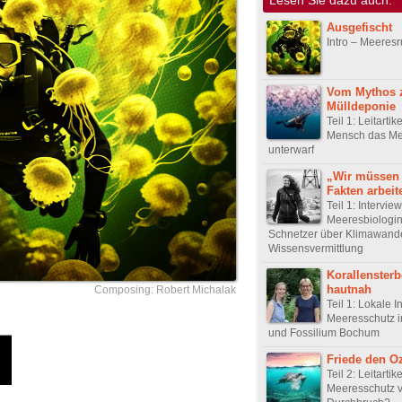
Ausgefischt
Intro – Meeres
Vom Mythos 
Mülldeponie
Teil 1: Leitartik
Mensch das M
unterwarf
„Wir müssen 
Fakten arbeit
Teil 1: Intervie
Meeresbiologin
Schnetzer über Klimawand
Wissensvermittlung
Korallenster
hautnah
Composing: Robert Michalak
Teil 1: Lokale In
Meeresschutz i
und Fossilium Bochum
Friede den O
Teil 2: Leitartike
Meeresschutz 