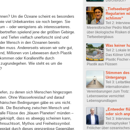
Durchbruch?
„Tiefseeberg
Regularien w
nnen? Um die Ozeane scheint es besonders
schlimm“
wie viel Unbekanntes sie noch bergen. Sie
Teil 2: Intervie
aum – oder wenigstens als interessanteres.
Meeresforscher Pedro Mart
ertreffen spielend jene der größten Gebirge.
über ökologische Risiken 
Tiefseebergbaus
 und Tiefen vielfach unerforscht sind und
 der Mensch in den Ozeanen bereits
Was keiner h
den muss. Andererseits wissen wir sehr gut,
Teil 2: Lokale In
nd, Millionen von Lebewesen durch Plastik
Das Kölner Un
kommen oder Korallenriffe durch
Plastic Fischer 
zugrundegehen. Wie steht es um die
Plastik aus Flüssen
?
Stimmen des
Untergangs
Teil 3: Leitartik
internationalen
Vereinbarungen zum Trotz:
tiefen, zu denen sich Menschen hingezogen
Lebensweise vernichtet
uten. Ohne Wasserkreislauf und darauf
Lebensgrundlagen
ärischen Bedingungen gäbe es uns nicht.
litik. Die Beziehung zwischen Mensch und
„Entweder fl
alle Flüsse des „blauen Planeten“ münden –
oder sich an
ng geknüpft, dass es abwegig scheinen kann,
Teil 3: Intervie
ehnsuchtsort, Mythos und Freiheitssymbol.
Klimaphysiker
Frölicher über ozeanische
geprägt durch dieses grenzenlose Gegenüber,