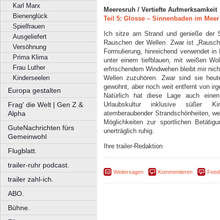
Karl Marx
Meeresruh / Vertiefte Aufmerksamkeit
Bienenglück
Teil 5: Glosse – Sinnenbaden im Meer
Spielfrauen
Ich sitze am Strand und genieße der 
Ausgeliefert
Rauschen der Wellen. Zwar ist „Rausch
Versöhnung
Formulierung, hinreichend verwendet i
Prima Klima
unter einem tiefblauen, mit weißen W
Frau Luther
erfrischendem Windwehen bleibt mir nic
Kinderseelen
Wellen zuzuhören. Zwar sind sie heut
gewohnt, aber noch weit entfernt von i
Europa gestalten
Natürlich hat diese Lage auch einen
Frag' die Welt | Gen Z &
Urlaubskultur inklusive süßer Ki
Alpha
atemberaubender Strandschönheiten, wei
Möglichkeiten zur sportlichen Betätig
GuteNachrichten fürs
unerträglich ruhig.
Gemeinwohl
Ihre trailer-Redaktion
Flugblatt.
trailer-ruhr podcast.
Weitersagen
Kommentieren
Feed
trailer zahl-ich.
ABO.
Bühne.