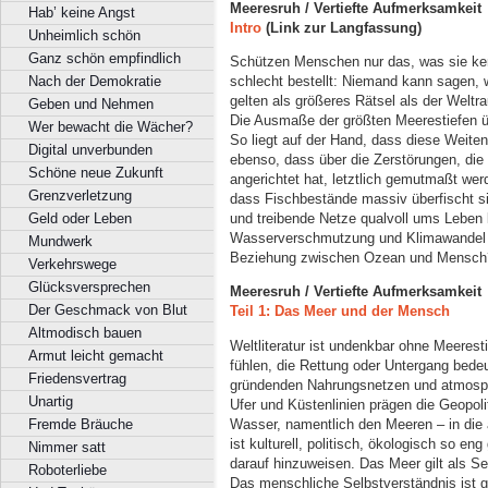
Meeresruh / Vertiefte Aufmerksamkeit
Hab’ keine Angst
Intro
(Link zur Langfassung)
Unheimlich schön
Ganz schön empfindlich
Schützen Menschen nur das, was sie ke
Nach der Demokratie
schlecht bestellt: Niemand kann sagen, 
gelten als größeres Rätsel als der Weltr
Geben und Nehmen
Die Ausmaße der größten Meerestiefen üb
Wer bewacht die Wächer?
So liegt auf der Hand, dass diese Weiten
Digital unverbunden
ebenso, dass über die Zerstörungen, die
Schöne neue Zukunft
angerichtet hat, letztlich gemutmaßt wer
Grenzverletzung
dass Fischbestände massiv überfischt si
Geld oder Leben
und treibende Netze qualvoll ums Leben 
Wasserverschmutzung und Klimawandel 
Mundwerk
Beziehung zwischen Ozean und Mensch
Verkehrswege
Glücksversprechen
Meeresruh / Vertiefte Aufmerksamkeit
Der Geschmack von Blut
Teil 1: Das Meer und der Mensch
Altmodisch bauen
Weltliteratur ist undenkbar ohne Meeres
Armut leicht gemacht
fühlen, die Rettung oder Untergang bede
Friedensvertrag
gründenden Nahrungsnetzen und atmosph
Unartig
Ufer und Küstenlinien prägen die Geopo
Wasser, namentlich den Meeren – in die 
Fremde Bräuche
ist kulturell, politisch, ökologisch so e
Nimmer satt
darauf hinzuweisen. Das Meer gilt als S
Roboterliebe
Das menschliche Selbstverständnis ist 