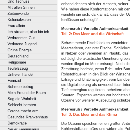
Und Tschüss
anhand dessen sich der Mensch, seiner E
Mit allen Sinnen
Wie haben diese Konfrontationen mit d
Zeitenwende
wandeln sie sich, da klar ist, dass der 
Einflüssen unterliegt?
Kolonialwaren
Frau allein
Meeresruh / Vertiefte Aufmerksamkeit
Ich streame, also bin ich
Teil 2: Das Meer und die Wirtschaft
Verbranntes Gut
Schwimmende Fischfabriken vernichten F
Verlorene Jugend
Meerestieren, darunter Fische, Schildkr
Grüne Energie
in Netzen oder verenden an Plastik, das 
Deutschland
schädigt die akustische Orientierung be
Religionäre
werden illegal im Meer entsorgt. Noch die
Teufelszeug
Zerstörung bedroht, wenn Edel- oder Bu
Rohstoffquellen in den Blick der Wirtsch
Unfreier Handel
Erträge und Unabhängigkeit vom Landbergb
Femizid
die Digitalisierung als unverzichtbar. I
Schmerzbetrug
Tiefseebergbau regulieren, scheitern abe
Mein Freund der Baum
Staaten. Experten warnen vor höchsten ö
Sag die Wahrheit
Ozeane vor weiterer Ausbeutung schütz
Schlecht beraten
Meeresruh / Vertiefte Aufmerksamkeit
Corona macht arm
Teil 3: Das Meer und das Klima
Gesundes Krankenhaus
Demokratie
Die Ozeane speichern einen großen Ant
Kohlenstoffausstoßes und wirken als Puf
Neuer Feminismus