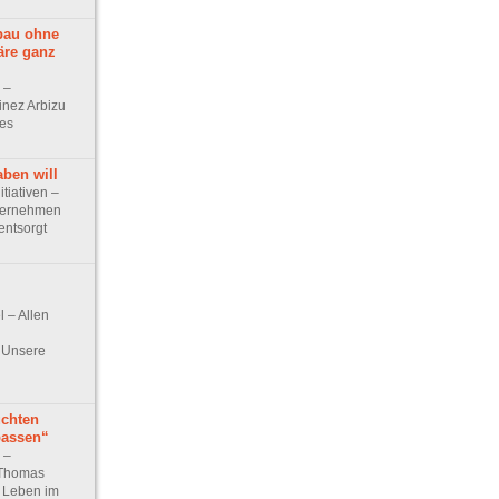
bau ohne
äre ganz
w –
inez Arbizu
des
aben will
itiativen –
ternehmen
entsorgt
el – Allen
 Unsere
üchten
passen“
w –
 Thomas
s Leben im