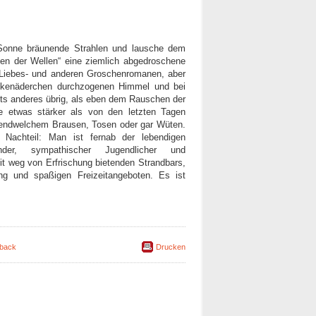
Sonne bräunende Strahlen und lausche dem
en der Wellen“ eine ziemlich abgedroschene
n Liebes- und anderen Groschenromanen, aber
olkenäderchen durchzogenen Himmel und bei
hts anderes übrig, als eben dem Rauschen der
e etwas stärker als von den letzten Tagen
rgendwelchem Brausen, Tosen oder gar Wüten.
 Nachteil: Man ist fernab der lebendigen
nder, sympathischer Jugendlicher und
t weg von Erfrischung bietenden Strandbars,
ung und spaßigen Freizeitangeboten. Es ist
back
Drucken