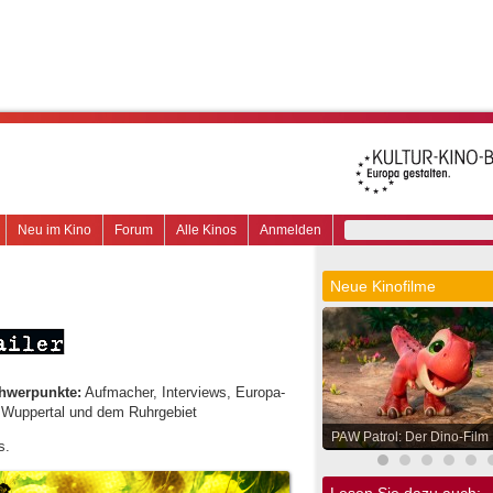
Neu im Kino
Forum
Alle Kinos
Anmelden
Neue Kinofilme
hwerpunkte:
Aufmacher, Interviews, Europa-
, Wuppertal und dem Ruhrgebiet
PAW Patrol: Der Dino-Film
s.
Lesen Sie dazu auch: