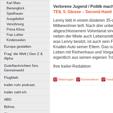
Karl Marx
Verlorene Jugend / Politik mac
Bienenglück
TEIL 5: Glosse – Second-Hand
Spielfrauen
Ausgeliefert
Lenny lebt in einem düsteren 35
Versöhnung
Mitbewohner teilt. Nach drei unb
Prima Klima
abgeschlossenem Volontariat sin
Frau Luther
neben der Miete auch Lebensmittel
Kinderseelen
was Lenny besitzt, ist auch sein
Europa gestalten
Knatter-Auto seiner Eltern. Das i
Leben mit Reihenhaus und Vorgar
Frag' die Welt | Gen Z &
eigentlich aus seinen eigenen T
Alpha
GuteNachrichten fürs
Ihre trailer-Redaktion
Gemeinwohl
Flugblatt.
Weitersagen
Kommentieren
Feed
trailer-ruhr podcast.
trailer zahl-ich.
ABO.
Bühne.