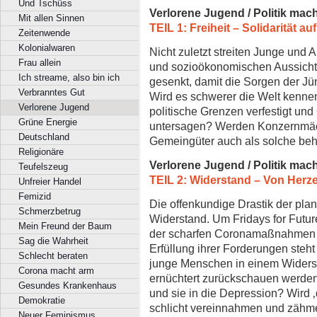
Und Tschüss
Verlorene Jugend / Politik mac
Mit allen Sinnen
TEIL 1: Freiheit – Solidarität 
Zeitenwende
Kolonialwaren
Nicht zuletzt streiten Junge und A
Frau allein
und sozioökonomischen Aussichte
Ich streame, also bin ich
gesenkt, damit die Sorgen der J
Verbranntes Gut
Wird es schwerer die Welt kennen
Verlorene Jugend
politische Grenzen verfestigt u
Grüne Energie
untersagen? Werden Konzernmäch
Deutschland
Gemeingüter auch als solche be
Religionäre
Verlorene Jugend / Politik mac
Teufelszeug
TEIL 2: Widerstand – Von Herze
Unfreier Handel
Femizid
Die offenkundige Drastik der pla
Schmerzbetrug
Widerstand. Um Fridays for Futur
Mein Freund der Baum
der scharfen Coronamaßnahmen b
Sag die Wahrheit
Erfüllung ihrer Forderungen steht
Schlecht beraten
junge Menschen in einem Widersta
Corona macht arm
ernüchtert zurückschauen werden
Gesundes Krankenhaus
und sie in die Depression? Wird
Demokratie
schlicht vereinnahmen und zäh
Neuer Feminismus