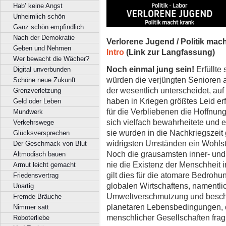
Hab’ keine Angst
Unheimlich schön
Ganz schön empfindlich
Nach der Demokratie
Verlorene Jugend / Politik mac
Geben und Nehmen
Intro
(Link zur Langfassung)
Wer bewacht die Wächer?
Noch einmal jung sein!
Erfüllte 
Digital unverbunden
würden die verjüngten Senioren au
Schöne neue Zukunft
der wesentlich unterscheidet, auf d
Grenzverletzung
haben in Kriegen größtes Leid er
Geld oder Leben
für die Verbliebenen die Hoffnung
Mundwerk
sich vielfach bewahrheitete und 
Verkehrswege
sie wurden in die Nachkriegszeit
Glücksversprechen
widrigsten Umständen ein Wohlsta
Der Geschmack von Blut
Noch die grausamsten inner- und
Altmodisch bauen
nie die Existenz der Menschheit in
Armut leicht gemacht
gilt dies für die atomare Bedrohu
Friedensvertrag
globalen Wirtschaftens, namentl
Unartig
Umweltverschmutzung und beschl
Fremde Bräuche
planetaren Lebensbedingungen, 
Nimmer satt
menschlicher Gesellschaften fragl
Roboterliebe