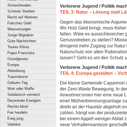
Sinnesfreuden
Verlorene Jugend / Politik mac
Schöner Sterben
TEIL 3: Natur – Lösung statt 
Recht auf Wohnen
Gegen das ökonomische Argument 
Falsches Geld
Wo Holz Geld bringt, muss früher
Wassersorgen
fallen. Wäre es aussichtsreicher
Junge Migration
Genussstreben zu stellen? Müsse
Gute Nachrichten
dringend mehr Zugang zur Natur
Teures Klima
Naturschutz von alten Rationali
Papst Franziska
lassen? Geht es um den Schutz u
Grundgesetz
Europa
Verlorene Jugend / Politik mac
Abtreibung
TEIL 4: Europa gestalten – Vorbi
Traumtänzer
Die kleine Gemeinde Capannori in
Geburts-Tag
der Zero-Waste Bewegung. In den
Wort oder Waffe
Anwohner:innen hier eine neue L
Solidarisch vernetzt
einer Müllverbrennungsanlage zu 
Dezentrale Energien
direkt an der Haustür abgeholt u
Rechts-blind
zahlen, hängt von der produzierte
Fair handeln
bei einem Appell weniger Abfall 
Ewig jung
neue Verhaltensanreize geschaf
Vaterlos