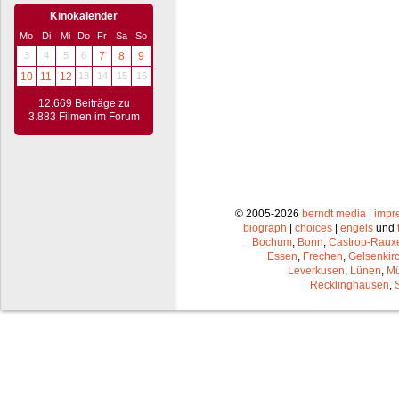
Kinokalender
Mo
Di
Mi
Do
Fr
Sa
So
3
4
5
6
7
8
9
10
11
12
13
14
15
16
12.669 Beiträge zu
3.883 Filmen im Forum
© 2005-2026
berndt media
|
impr
biograph
|
choices
|
engels
und
Bochum
,
Bonn
,
Castrop-Raux
Essen
,
Frechen
,
Gelsenkir
Leverkusen
,
Lünen
,
Mü
Recklinghausen
,