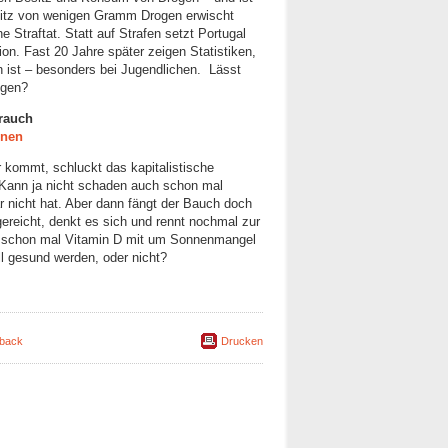
esitz von wenigen Gramm Drogen erwischt
e Straftat. Statt auf Strafen setzt Portugal
ion. Fast 20 Jahre später zeigen Statistiken,
ist – besonders bei Jugendlichen. Lässt
ugen?
rauch
enen
 kommt, schluckt das kapitalistische
. Kann ja nicht schaden auch schon mal
 nicht hat. Aber dann fängt der Bauch doch
ereicht, denkt es sich und rennt nochmal zur
h schon mal Vitamin D mit um Sonnenmangel
ll gesund werden, oder nicht?
back
Drucken