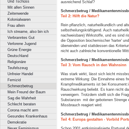
Und Tschüss
ausreichend Schlaf?
Mit allen Sinnen
Schmerzbetrug / Medikamentenmissb
Zeitenwende
Teil 2: Hilft die Natur?
Kolonialwaren
Rein pflanzlich, naturheilkundlich und al
Frau allein
selbstheilungskräftigend. Auch naturheilk
Ich streame, also bin ich
nachweisbare) Wirkstoffe, und es sind ri
Verbranntes Gut
die Opposition biochemischer 'harter' und 
Verlorene Jugend
überwinden und stattdessen das Kriteri
Grüne Energie
nicht auch zahlreiche konventionelle Mit
Deutschland
Schmerzbetrug / Medikamentenmissb
Religionäre
Teil 3: Vom Rausch in den Wahnsinn
Teufelszeug
Unfreier Handel
Was stark wirkt, lässt sich leicht missb
extreme Wirkung: Die Einnahme eines frei
Femizid
Krampfmedikaments ist bei Konsument:in
Schmerzbetrug
Rauschwirkung beliebt. Es kann nicht 
Mein Freund der Baum
verweigern. Trotzdem stellt sich die Fra
Sag die Wahrheit
Substanzen mit der gebotenen Strenge e
Schlecht beraten
Missbrauch reagiert wird.
Corona macht arm
Schmerzbetrug / Medikamentenmissb
Gesundes Krankenhaus
Teil 4: Europa gestalten - Vorbild Port
Demokratie
Schon 2001 entkriminalisierte Portugal 
Neuer Feminismus