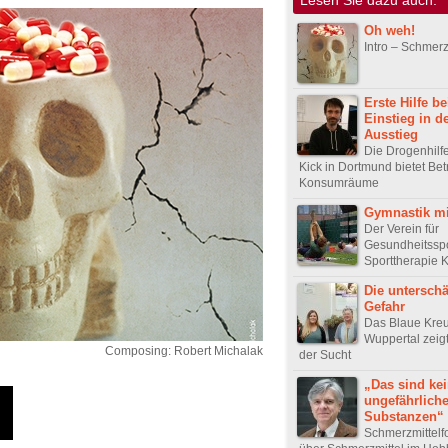
Oh weh!
Intro – Schmer
Erste Hilfe b
Einstieg in d
Ausstieg
Die Drogenhilf
Kick in Dortmund bietet Be
Konsumräume
Gymnastik mi
Der Verein für
Gesundheitsspo
Sporttherapie 
Die unterschä
Gefahr
Das Blaue Kre
Wuppertal zeig
Composing: Robert Michalak
der Sucht
„Das sind ke
ungefährlich
Substanzen“
Schmerzmittelf