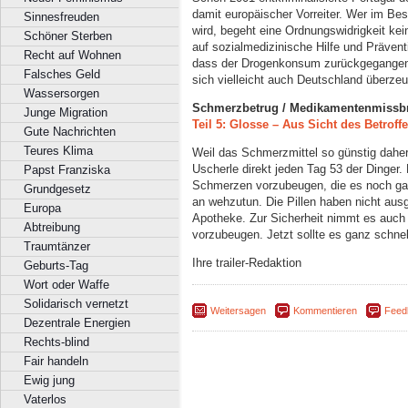
damit europäischer Vorreiter. Wer im B
Sinnesfreuden
wird, begeht eine Ordnungswidrigkeit kein
Schöner Sterben
auf sozialmedizinische Hilfe und Prävent
Recht auf Wohnen
dass der Drogenkonsum zurückgegangen 
Falsches Geld
sich vielleicht auch Deutschland überze
Wassersorgen
Schmerzbetrug / Medikamentenmissb
Junge Migration
Teil 5: Glosse – Aus Sicht des Betroff
Gute Nachrichten
Teures Klima
Weil das Schmerzmittel so günstig daher
Uscherle direkt jeden Tag 53 der Dinger
Papst Franziska
Schmerzen vorzubeugen, die es noch gar
Grundgesetz
an wehzutun. Die Pillen haben nicht ausg
Europa
Apotheke. Zur Sicherheit nimmt es auc
Abtreibung
vorzubeugen. Jetzt sollte es ganz schne
Traumtänzer
Ihre trailer-Redaktion
Geburts-Tag
Wort oder Waffe
Solidarisch vernetzt
Weitersagen
Kommentieren
Feed
Dezentrale Energien
Rechts-blind
Fair handeln
Ewig jung
Vaterlos