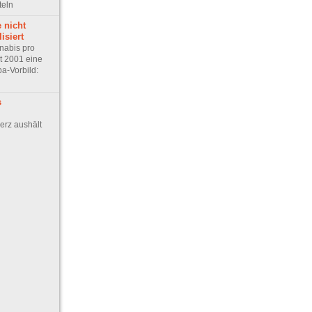
teln
 nicht
isiert
abis pro
t 2001 eine
a-Vorbild:
s
rz aushält