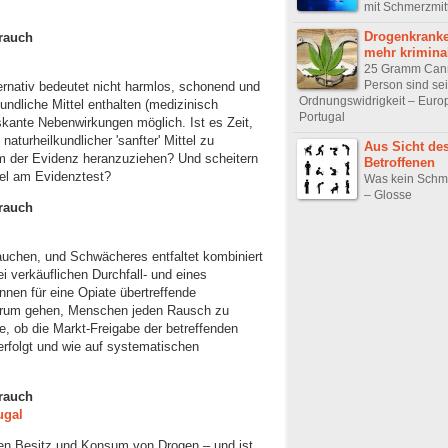
mit Schmerzmit
Drogenkranke
rauch
mehr kriminal
25 Gramm Cann
Person sind sei
ternativ bedeutet nicht harmlos, schonend und
Ordnungswidrigkeit – Europ
undliche Mittel enthalten (medizinisch
Portugal
skante Nebenwirkungen möglich. Ist es Zeit,
naturheilkundlicher 'sanfter' Mittel zu
Aus Sicht de
um der Evidenz heranzuziehen? Und scheitern
Betroffenen
tel am Evidenztest?
Was kein Schme
– Glosse
rauch
rauchen, und Schwächeres entfaltet kombiniert
 verkäuflichen Durchfall- und eines
nen für eine Opiate übertreffende
darum gehen, Menschen jeden Rausch zu
ge, ob die Markt-Freigabe der betreffenden
rfolgt und wie auf systematischen
rauch
ugal
den Besitz und Konsum von Drogen – und ist