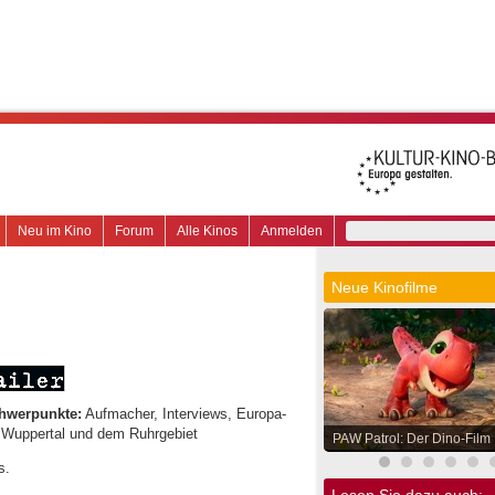
Neu im Kino
Forum
Alle Kinos
Anmelden
Neue Kinofilme
hwerpunkte:
Aufmacher, Interviews, Europa-
, Wuppertal und dem Ruhrgebiet
PAW Patrol: Der Dino-Film
s.
Lesen Sie dazu auch: