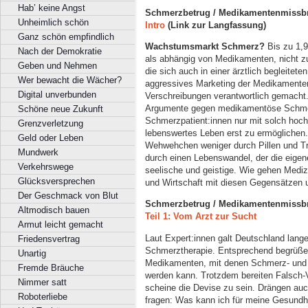
Hab’ keine Angst
Schmerzbetrug / Medikamentenmissb
Unheimlich schön
Intro
(Link zur Langfassung)
Ganz schön empfindlich
Wachstumsmarkt Schmerz?
Bis zu 1,9
Nach der Demokratie
als abhängig von Medikamenten, nicht zu
Geben und Nehmen
die sich auch in einer ärztlich begleitete
Wer bewacht die Wächer?
aggressives Marketing der Medikamentenf
Digital unverbunden
Verschreibungen verantwortlich gemacht.
Argumente gegen medikamentöse Schmerz
Schöne neue Zukunft
Schmerzpatient:innen nur mit solch hoc
Grenzverletzung
lebenswertes Leben erst zu ermöglichen. 
Geld oder Leben
Wehwehchen weniger durch Pillen und Tr
Mundwerk
durch einen Lebenswandel, der die eigen
Verkehrswege
seelische und geistige. Wie gehen Medizi
Glücksversprechen
und Wirtschaft mit diesen Gegensätzen
Der Geschmack von Blut
Schmerzbetrug / Medikamentenmissb
Altmodisch bauen
Teil 1: Vom Arzt zur Sucht
Armut leicht gemacht
Laut Expert:innen galt Deutschland lang
Friedensvertrag
Schmerztherapie. Entsprechend begrüßen
Unartig
Medikamenten, mit denen Schmerz- und 
Fremde Bräuche
werden kann. Trotzdem bereiten Falsch-Ve
Nimmer satt
scheine die Devise zu sein. Drängen auch
Roboterliebe
fragen: Was kann ich für meine Gesundh