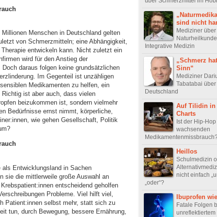
über Schmerzmittel im Hob
rauch
„Naturmedik
sind nicht h
Mediziner über
 Millionen Menschen in Deutschland gelten
Naturheilkunde
letzt von Schmerzmitteln; eine Abhängigkeit,
Integrative Medizin
n Therapie entwickeln kann. Nicht zuletzt ein
irmen wird für den Anstieg der
„Schmerz hat
 Doch daraus folgen keine grundsätzlichen
Sinn“
Mediziner Dari
linderung. Im Gegenteil ist unzähligen
Tabatabai über
hsensiblen Medikamenten zu helfen, ein
Deutschland
Richtig ist aber auch, dass vielen
opfen beizukommen ist, sondern vielmehr
Auf Tilidin in
en Bedürfnisse ernst nimmt, körperliche,
Charts
ner:innen, wie gehen Gesellschaft, Politik
Ist der Hip-Ho
 um?
wachsenden
Medikamentenmissbrauch
rauch
Heillos
Schulmedizin o
Alternativmedi
e als Entwicklungsland in Sachen
nicht einfach „u
 sie die mittlerweile große Auswahl an
„oder“?
Krebspatient:innen entscheidend geholfen
rschreibungen Probleme. Viel hilft viel,
Ibuprofen wi
 Patient:innen selbst mehr, statt sich zu
Fatale Folgen b
eit tun, durch Bewegung, bessere Ernährung,
unreflektierte