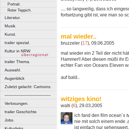
Portrait.
.... so langweilig, dass ich eing
Roter Teppich.
fortsetzung gibt ist, wie man
Literatur.
Musik.
Kunst.
mal wieder..
trailer spezial.
bruzzeler (
17
), 09.06.2005
Kultur in NRW.
mal wieder ein 2 Teil der nicht hä
Hammer!! Aber diesen müßt ihr Eu
trailer Thema.
echter Fan von Oceans Eleven
Auswahl.
auf bald..
Augenblick
Zuletzt gelacht: Cartoons.
––––––––––––––––––––
witziges kino!
Verlosungen.
walti (
6
), 29.03.2005
trailer Geschichte
ich fand den film ocean`s t
Jobs.
nie mit solch einem ende ,
ist einfach nur sehenswert.
Kulturlinks.