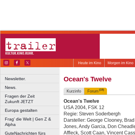
Heute im Kino
Morgen im Kino
Ocean's Twelve
Newsletter.
News.
(19)
Kurzinfo
Forum
Fragen der Zeit
Ocean's Twelve
Zukunft JETZT
USA 2004, FSK 12
Europa gestalten
Regie: Steven Soderbergh
Frag' die Welt | Gen Z &
Darsteller: George Clooney, Brad
Alpha
Jones, Andy Garcia, Don Cheadle
Affleck, Scott Caan, Vincent Cas
GuteNachrichten fürs