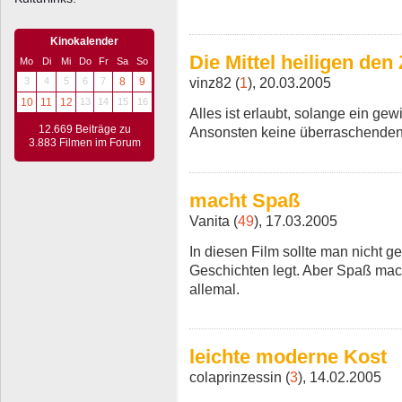
Kinokalender
Die Mittel heiligen den
Mo
Di
Mi
Do
Fr
Sa
So
vinz82 (
1
), 20.03.2005
3
4
5
6
7
8
9
10
11
12
13
14
15
16
Alles ist erlaubt, solange ein gew
12.669 Beiträge zu
Ansonsten keine überraschenden
3.883 Filmen im Forum
macht Spaß
Vanita (
49
), 17.03.2005
In diesen Film sollte man nicht g
Geschichten legt. Aber Spaß mach
allemal.
leichte moderne Kost
colaprinzessin (
3
), 14.02.2005