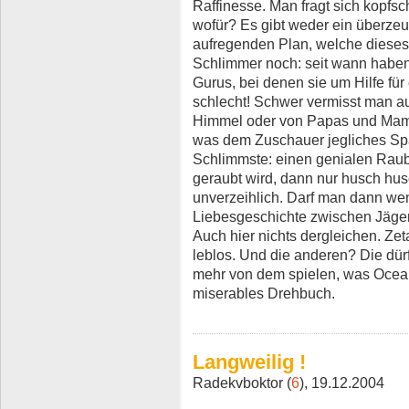
Raffinesse. Man fragt sich kopfs
wofür? Es gibt weder ein überze
aufregenden Plan, welche dieses
Schlimmer noch: seit wann haben
Gurus, bei denen sie um Hilfe fü
schlecht! Schwer vermisst man au
Himmel oder von Papas und Mamas,
was dem Zuschauer jegliches Sp
Schlimmste: einen genialen Raub
geraubt wird, dann nur husch hus
unverzeihlich. Darf man dann wen
Liebesgeschichte zwischen Jäge
Auch hier nichts dergleichen. Ze
leblos. Und die anderen? Die dürf
mehr von dem spielen, was Ocean
miserables Drehbuch.
Langweilig !
Radekvboktor (
6
), 19.12.2004