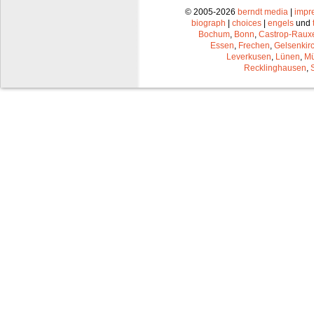
© 2005-2026
berndt media
|
impr
biograph
|
choices
|
engels
und
Bochum
,
Bonn
,
Castrop-Raux
Essen
,
Frechen
,
Gelsenkir
Leverkusen
,
Lünen
,
Mü
Recklinghausen
,