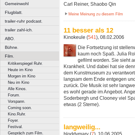
Gemeinwohl
Carl Reiner, Shaobo Qin
Flugblatt.
Meine Meinung zu diesem Film
trailer-ruhr podcast.
11 besser als 12
trailer zahl-ich.
Kinokeule (
541
), 08.02.2006
ABO.
Die Fortsetzung ist stelle
Bühne.
kaum noch Spaß. Julia Robe
Film.
gefilmt worden. Sie sieht a
Kritikerspiegel Ruhr.
Krankheit. Und dabei hat sie de
Heute im Kino
dem Kunstmuseum zu verantworte
Morgen im Kino
langsam dem Ende entgegen und b
Neu im Kino
zurück. Die Musik ist sehr langw
Alle Kinos.
es wohl gerade im Angebot. Ange
Forum.
Soderbergh und Clooney viel Sp
Vorspann.
etwas (2 Sterne).
Coming soon.
Kino.Ruhr.
Foyer.
langweilig...
Festival.
Gespräch zum Film.
bloddymary (
7
), 10.06.2005