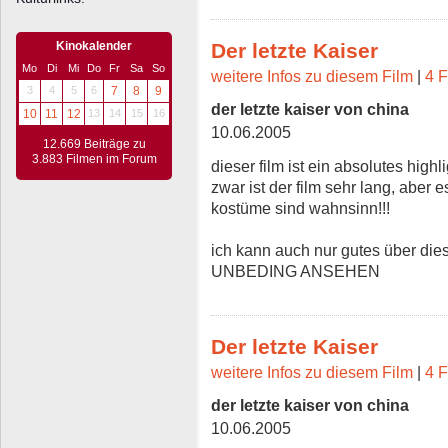
Kinokalender
Der letzte Kaiser
Mo
Di
Mi
Do
Fr
Sa
So
weitere Infos zu diesem Film
|
4 F
3
4
5
6
7
8
9
der letzte kaiser von china
10
11
12
13
14
15
16
10.06.2005
12.669 Beiträge zu
3.883 Filmen im Forum
dieser film ist ein absolutes highl
zwar ist der film sehr lang, aber e
kostüme sind wahnsinn!!!
ich kann auch nur gutes über die
UNBEDING ANSEHEN
Der letzte Kaiser
weitere Infos zu diesem Film
|
4 F
der letzte kaiser von china
10.06.2005