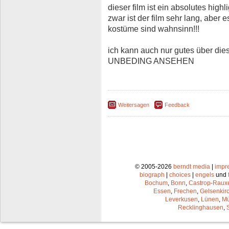
dieser film ist ein absolutes highl
zwar ist der film sehr lang, aber e
kostüme sind wahnsinn!!!
ich kann auch nur gutes über die
UNBEDING ANSEHEN
Weitersagen
Feedback
© 2005-2026
berndt media
|
impr
biograph
|
choices
|
engels
und
Bochum
,
Bonn
,
Castrop-Raux
Essen
,
Frechen
,
Gelsenkir
Leverkusen
,
Lünen
,
Mü
Recklinghausen
,