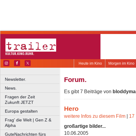
Heute im Kino
Morgen im Kino
Forum.
Newsletter.
News.
Es gibt 7 Beiträge von
bloddyma
Fragen der Zeit
Zukunft JETZT
Hero
Europa gestalten
weitere Infos zu diesem Film
|
17 
Frag' die Welt | Gen Z &
Alpha
großartige bilder...
10.06.2005
GuteNachrichten fürs