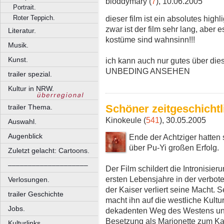
bloddymary (
7
), 10.06.2005
Portrait.
dieser film ist ein absolutes highl
Roter Teppich.
zwar ist der film sehr lang, aber e
Literatur.
kostüme sind wahnsinn!!!
Musik.
Kunst.
ich kann auch nur gutes über die
UNBEDING ANSEHEN
trailer spezial.
Kultur in NRW.
Schöner zeitgeschichtl
trailer Thema.
Kinokeule (
541
), 30.05.2005
Auswahl.
Augenblick
Ende der Achtziger hatten
über Pu-Yi großen Erfolg.
Zuletzt gelacht: Cartoons.
––––––––––––––––––––
Der Film schildert die Intronisie
ersten Lebensjahre in der verbot
Verlosungen.
der Kaiser verliert seine Macht. 
trailer Geschichte
macht ihn auf die westliche Kultu
Jobs.
dekadenten Weg des Westens und
Besetzung als Marionette zum Ka
Kulturlinks.