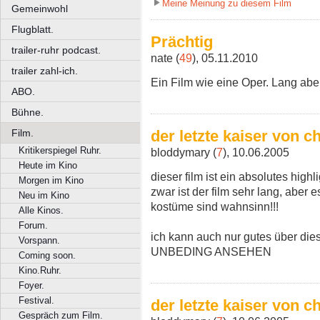
Meine Meinung zu diesem Film
Gemeinwohl
Flugblatt.
Prächtig
trailer-ruhr podcast.
nate (
49
), 05.11.2010
trailer zahl-ich.
Ein Film wie eine Oper. Lang ab
ABO.
Bühne.
Film.
der letzte kaiser von c
Kritikerspiegel Ruhr.
bloddymary (
7
), 10.06.2005
Heute im Kino
dieser film ist ein absolutes highl
Morgen im Kino
zwar ist der film sehr lang, aber e
Neu im Kino
kostüme sind wahnsinn!!!
Alle Kinos.
Forum.
ich kann auch nur gutes über die
Vorspann.
UNBEDING ANSEHEN
Coming soon.
Kino.Ruhr.
Foyer.
Festival.
der letzte kaiser von c
Gespräch zum Film.