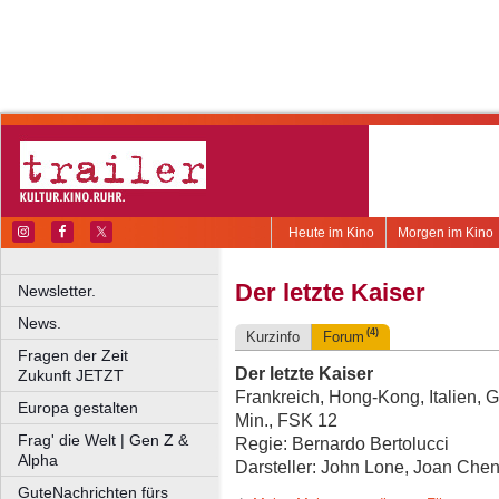
Heute im Kino
Morgen im Kino
Der letzte Kaiser
Newsletter.
News.
(4)
Kurzinfo
Forum
Fragen der Zeit
Der letzte Kaiser
Zukunft JETZT
Frankreich, Hong-Kong, Italien, G
Europa gestalten
Min., FSK 12
Frag' die Welt | Gen Z &
Regie: Bernardo Bertolucci
Alpha
Darsteller: John Lone, Joan Chen
GuteNachrichten fürs