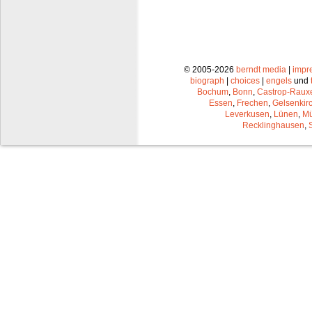
© 2005-2026
berndt media
|
impr
biograph
|
choices
|
engels
und
Bochum
,
Bonn
,
Castrop-Raux
Essen
,
Frechen
,
Gelsenkir
Leverkusen
,
Lünen
,
Mü
Recklinghausen
,