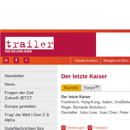
Heute im Kino
Morgen im Kino
Der letzte Kaiser
Newsletter.
News.
(4)
Kurzinfo
Forum
Fragen der Zeit
Der letzte Kaiser
Zukunft JETZT
Frankreich, Hong-Kong, Italien, Großbrit
Europa gestalten
Regie: Bernardo Bertolucci
Darsteller: John Lone, Joan Chen, Peter
Frag' die Welt | Gen Z &
Alpha
Weitersagen
Feedback
GuteNachrichten fürs