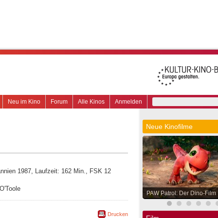
Neu im Kino
Forum
Alle Kinos
Anmelden
Neue Kinofilme
annien 1987, Laufzeit: 162 Min., FSK 12
 O'Toole
PAW Patrol: Der Dino-Film
Drucken
Film.