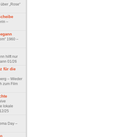
 über „Rose“
Scheibe
rin –
begann
tem“ 1960 –
n hilft nur
pann 01/26
 für die
berg – Wieder
ch zum Film
chte
hive
e lokale
12/25
nema Day –
no