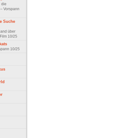
 die
t – Vorspann
ne Suche
land über
Film 10/25
kats
rspann 10/25
kus
rld
er