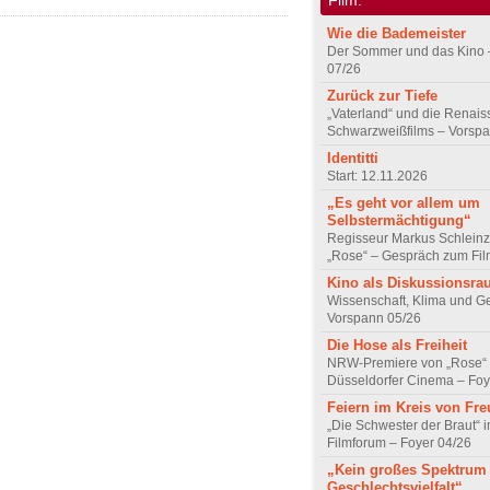
Wie die Bademeister
Der Sommer und das Kino 
07/26
Zurück zur Tiefe
„Vaterland“ und die Renai
Schwarzweißfilms – Vorsp
Identitti
Start: 12.11.2026
„Es geht vor allem um
Selbstermächtigung“
Regisseur Markus Schleinz
„Rose“ – Gespräch zum Fil
Kino als Diskussionsr
Wissenschaft, Klima und G
Vorspann 05/26
Die Hose als Freiheit
NRW-Premiere von „Rose“
Düsseldorfer Cinema – Foy
Feiern im Kreis von Fr
„Die Schwester der Braut“ 
Filmforum – Foyer 04/26
„Kein großes Spektrum
Geschlechtsvielfalt“