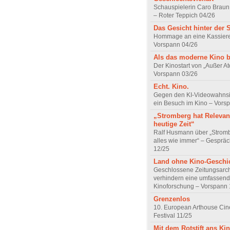
Schauspielerin Caro Braun
– Roter Teppich 04/26
Das Gesicht hinter der 
Hommage an eine Kassiere
Vorspann 04/26
Als das moderne Kino 
Der Kinostart von „Außer A
Vorspann 03/26
Echt. Kino.
Gegen den KI-Videowahnsin
ein Besuch im Kino – Vors
„Stromberg hat Relevanz
heutige Zeit“
Ralf Husmann über „Strom
alles wie immer“ – Gesprä
12/25
Land ohne Kino-Geschi
Geschlossene Zeitungsarc
verhindern eine umfassend
Kinoforschung – Vorspann 
Grenzenlos
10. European Arthouse Ci
Festival 11/25
Mit dem Rotstift ans Ki