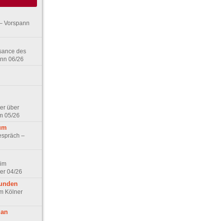
– Vorspann
ssance des
ann 06/26
er über
m 05/26
aum
espräch –
 im
er 04/26
eunden
im Kölner
 an