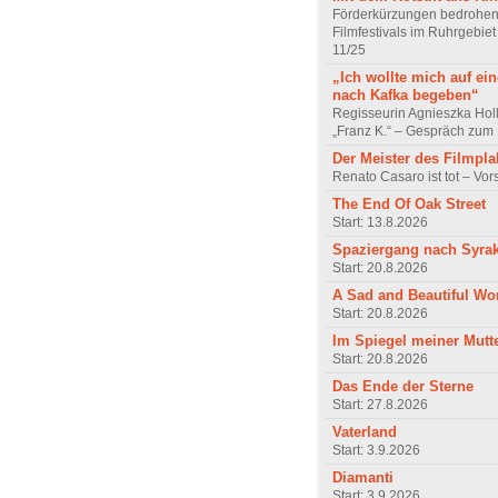
Förderkürzungen bedrohen
Filmfestivals im Ruhrgebie
11/25
„Ich wollte mich auf ei
nach Kafka begeben“
Regisseurin Agnieszka Hol
„Franz K.“ – Gespräch zum 
Der Meister des Filmpla
Renato Casaro ist tot – Vo
The End Of Oak Street
Start: 13.8.2026
Spaziergang nach Syra
Start: 20.8.2026
A Sad and Beautiful Wo
Start: 20.8.2026
Im Spiegel meiner Mutt
Start: 20.8.2026
Das Ende der Sterne
Start: 27.8.2026
Vaterland
Start: 3.9.2026
Diamanti
Start: 3.9.2026