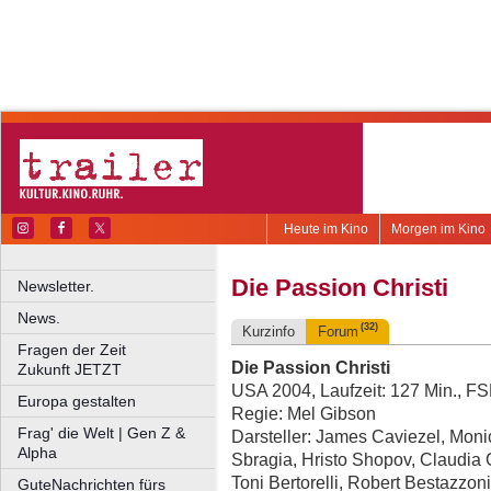
Heute im Kino
Morgen im Kino
Die Passion Christi
Newsletter.
News.
(32)
Kurzinfo
Forum
Fragen der Zeit
Die Passion Christi
Zukunft JETZT
USA 2004, Laufzeit: 127 Min., F
Europa gestalten
Regie: Mel Gibson
Frag' die Welt | Gen Z &
Darsteller: James Caviezel, Moni
Alpha
Sbragia, Hristo Shopov, Claudia G
Toni Bertorelli, Robert Bestazzo
GuteNachrichten fürs