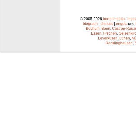
© 2005-2026
berndt media
|
impr
biograph
|
choices
|
engels
und
Bochum
,
Bonn
,
Castrop-Raux
Essen
,
Frechen
,
Gelsenkir
Leverkusen
,
Lünen
,
Mü
Recklinghausen
,