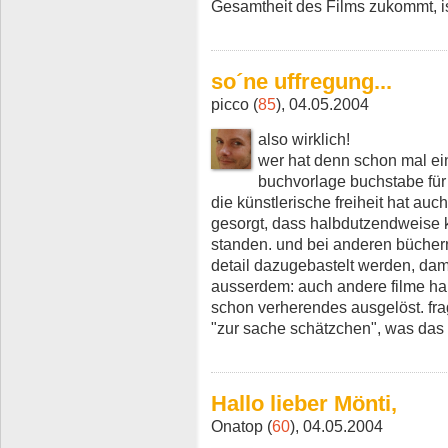
Gesamtheit des Films zukommt, i
so´ne uffregung...
picco (
85
), 04.05.2004
also wirklich!
wer hat denn schon mal ein
buchvorlage buchstabe für
die künstlerische freiheit hat au
gesorgt, dass halbdutzendweise k
standen. und bei anderen bücher
detail dazugebastelt werden, damit
ausserdem: auch andere filme ha
schon verherendes ausgelöst. fra
"zur sache schätzchen", was das 
Hallo lieber Mönti,
Onatop (
60
), 04.05.2004