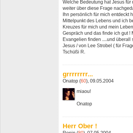
Welche Bedeutung hat Jesus für m
weiter über diese Frage nachgeda
Ihn persönlich für mich entdeckt h
Mittelpunkt des Lebens und ich b
Kreuzes für mich und mein Leben 
Gespräch und das finde ich gut !
Evangelien finden ....und überall s
Jesus / von Lee Strobel ( für Fr
Tschüßi R.
grrrrrrrr...
Onatop (
60
), 09.05.2004
miaou!
Onatop
Herr Ober !
Ronin (
80
), 07.05.2004