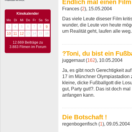
Endlich mal einen Film 
Frances (
2
), 15.05.2004
Kinokalender
Das viele Leute diseser Film kritis
Mo
Di
Mi
Do
Fr
Sa
So
wunder, die Leute von heute mö
3
4
5
6
7
8
9
um Realität geht, laufen alle weg...
10
11
12
13
14
15
16
12.669 Beiträge zu
3.883 Filmen im Forum
?Toni, du bist ein Fußb
juggernaut (
162
), 10.05.2004
Ja, es gibt noch Gerechtigkeit a
17 im Münchner Olympiastadion z
kleine, dicke Fußballgott die Los
gut, Party gut!?. Das ist doch mal
anfangen kann.
Die Botschaft !
regenbogenfisch (
1
), 09.05.2004