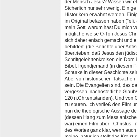
der Mensch Jesus? Wissen wir e
Sicherlich nur sehr wenig. Einig
Historikern erwähnt werden. Eini
im Original belassen haben ("eli, 
mein Gott, warum hast Du mich ve
möglicherweise O-Ton Jesus Chri
sich daher enfach gemacht und ei
bebildert. (die Berichte über Anti
übertrieben; daß Jesus den jüdis
Schriftgelehrtenkreisen ein Dorn i
Bibel. Irgendjemand (in diesem F
Schurke in dieser Geschichte sein
Aber von historischen Tatsachen
sein. Die Evangelien sind, das da
vergessen, nachösterliche Glaub
120 n.Chr.entstanden). Und von Gl
zu spüren. Ich verließ den Film un
nun die theologische Aussage d
(dessen Hang zum Messianischen 
war) einen Film über _Christus_ 
des Wortes ganz klar, wenn auch 
meine, natürlich stellt das Kreu