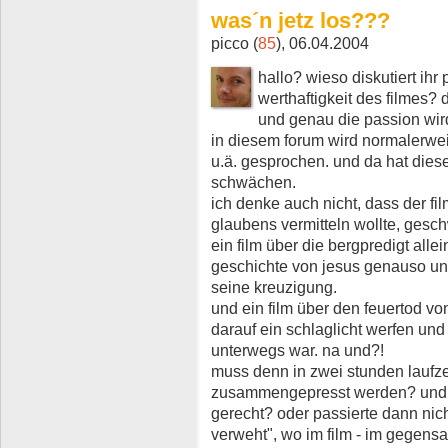
was´n jetz los???
picco (
85
), 06.04.2004
hallo? wieso diskutiert ihr
werthaftigkeit des filmes? d
und genau die passion wird
in diesem forum wird normalerwe
u.ä. gesprochen. und da hat diese
schwächen.
ich denke auch nicht, dass der fi
glaubens vermitteln wollte, ges
ein film über die bergpredigt all
geschichte von jesus genauso unv
seine kreuzigung.
und ein film über den feuertod v
darauf ein schlaglicht werfen und 
unterwegs war. na und?!
muss denn in zwei stunden laufz
zusammengepresst werden? und 
gerecht? oder passierte dann nic
verweht", wo im film - im gegensa