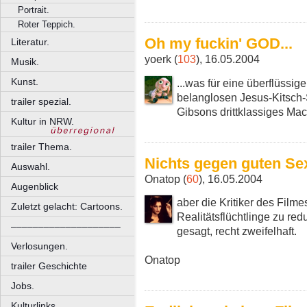
Portrait.
Roter Teppich.
Oh my fuckin' GOD...
Literatur.
yoerk (
103
), 16.05.2004
Musik.
Kunst.
...was für eine überflüssi
belanglosen Jesus-Kitsch-
trailer spezial.
Gibsons drittklassiges Mac
Kultur in NRW.
trailer Thema.
Nichts gegen guten Se
Auswahl.
Onatop (
60
), 16.05.2004
Augenblick
aber die Kritiker des Filme
Zuletzt gelacht: Cartoons.
Realitätsflüchtlinge zu red
––––––––––––––––––––
gesagt, recht zweifelhaft.
Verlosungen.
Onatop
trailer Geschichte
Jobs.
Kulturlinks.