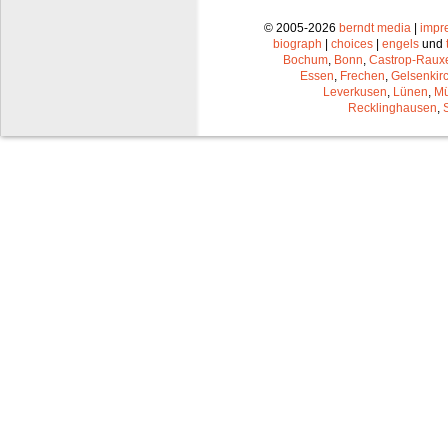
© 2005-2026
berndt media
|
impr
biograph
|
choices
|
engels
und
Bochum
,
Bonn
,
Castrop-Raux
Essen
,
Frechen
,
Gelsenkir
Leverkusen
,
Lünen
,
Mü
Recklinghausen
,