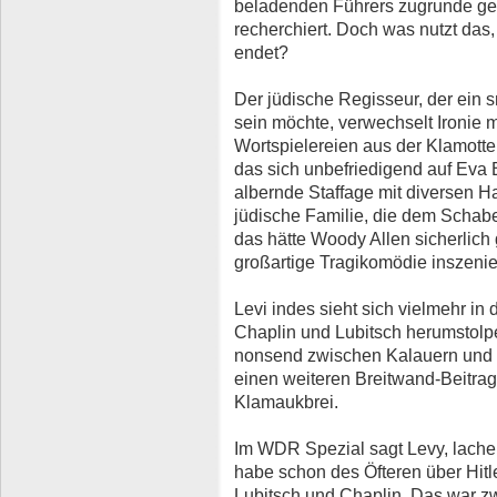
beladenden Führers zugrunde gele
recherchiert. Doch was nutzt da
endet?
Der jüdische Regisseur, der ein 
sein möchte, verwechselt Ironie 
Wortspielereien aus der Klamotte
das sich unbefriedigend auf Eva
albernde Staffage mit diversen H
jüdische Familie, die dem Schaber
das hätte Woody Allen sicherlic
großartige Tragikomödie inszenier
Levi indes sieht sich vielmehr in
Chaplin und Lubitsch herumstolpe
nonsend zwischen Kalauern und Co
einen weiteren Breitwand-Beitra
Klamaukbrei.
Im WDR Spezial sagt Levy, lachen 
habe schon des Öfteren über Hitle
Lubitsch und Chaplin. Das war z