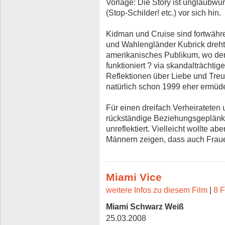
Vorlage: Die Story ist unglaubwü
(Stop-Schilder! etc.) vor sich hin.
Kidman und Cruise sind fortwäh
und Wahlengländer Kubrick drehte
amerikanisches Publikum, wo der 
funktioniert ? via skandalträchtig
Reflektionen über Liebe und Treu
natürlich schon 1999 eher ermüde
Für einen dreifach Verheirateten 
rückständige Beziehungsgeplänke
unreflektiert. Vielleicht wollte ab
Männern zeigen, dass auch Fraue
Miami Vice
weitere Infos zu diesem Film
|
8 F
Miami Schwarz Weiß
25.03.2008