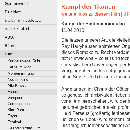
Gemeinwohl
Kampf der Titanen
Flugblatt.
weitere Infos zu diesem Film
|
3 F
trailer-ruhr podcast.
Kampf der Eindimensionalen
trailer zahl-ich.
11.04.2010
ABO.
Die letzten unserer Art, die vie
Bühne.
Ray Harryhausen animierten Orig
dieses Remake zu Recht verdamme
Film.
dafür, inwieweit Pixelflut und tech
Kritikerspiegel Ruhr.
cineastischem Unvermögen der F
Heute im Kino
Vergangenheit nichts entgegenzu
Morgen im Kino
ohne Seele. Und das in mehrfache
Neu im Kino
Alle Kinos.
Angefangen im Olymp der Götter,
Forum.
so genüsslich ambivalent rieben u
Vorspann.
vor allem menschelten, wird der 
Coming soon.
herunter gebrochen auf ein prof
Kino.Ruhr.
Held Perseus (großartig fehlbese
Foyer.
üblichen GI-Look) wird seiner Li
Festival.
ursprünglich leidenschaftlicher A
Gespräch zum Film.