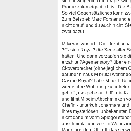
sich unweigerlich die Frage, wie 
Produzenten eigentlich ist. Die Ber
So viel Gegensätzliches kann zwe
Zum Beispiel: Marc Forster und 
nicht drauf, und du auch nicht. S
zwei dazu!
Mitverantwortlich: Die Drehbucha
?Casino Royal? die Serie aller Ser
hatten. Und dann verzapfen sie die
erzählte ?Agentenstory? über e
Ökoverbrecher (ohne jeglichem Ch
darüber hinaus M brutal weiter de
Casino Royal? hatte M noch Bond
wieder ihre Wohnung zu betreten.
gehofft, das gelte auch für die Ka
und filmt M beim Abschminken vo
Chefin - unterkühlt charmant und 
ihres mysteriösen, unbekannten B
nicht daheim vorm Spiegel stehen
abschminkt, und wie im Wohnzimme
Mann aus dem Off ruft, das sei woh