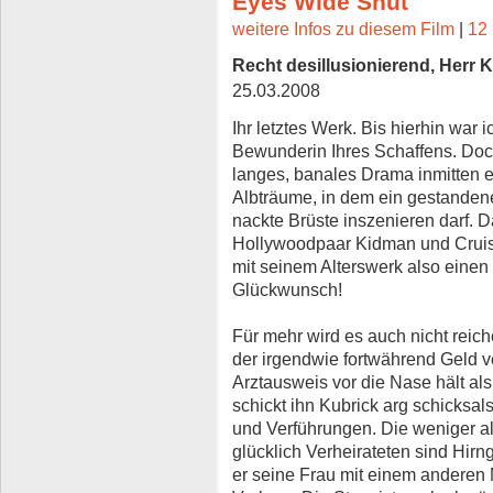
Eyes Wide Shut
weitere Infos zu diesem Film
|
12 
Recht desillusionierend, Herr K
25.03.2008
Ihr letztes Werk. Bis hierhin war 
Bewunderin Ihres Schaffens. Doch 
langes, banales Drama inmitten e
Albträume, in dem ein gestandene
nackte Brüste inszenieren darf. 
Hollywoodpaar Kidman und Cruise 
mit seinem Alterswerk also einen 
Glückwunsch!
Für mehr wird es auch nicht reich
der irgendwie fortwährend Geld 
Arztausweis vor die Nase hält al
schickt ihn Kubrick arg schicksal
und Verführungen. Die weniger a
glücklich Verheirateten sind Hir
er seine Frau mit einem anderen