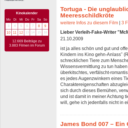
Tortuga - Die unglaubli
Kinokalender
Meeresschildkröte
Mo
Di
Mi
Do
Fr
Sa
So
weitere Infos zu diesem Film
|
3 F
3
4
5
6
7
8
9
Lieber Verleih-Fake-Writer "M
10
11
12
13
14
15
16
21.10.2009
12.669 Beiträge zu
3.883 Filmen im Forum
ist ja alles schön und gut und off
Kindern ins Kino gehn-Anlass" (R
schrecklichen Tiere zum Mensch
Wissensvermittlung zu tun haben 
überkitschtes, verfälscht-romantis
es jedes Augenzwinkern eines Ti
Charaktereigenschaften abzuglei
sich durch dieses Bemühen, verw
und ist damit in meiner Achtung 
will, gehe ich jedenfalls nicht in
James Bond 007 – Ein 