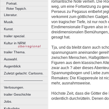
romantische Note verlieh. Die Rom
Portrait.
weg, um eine Fortsetzung zu gew
Roter Teppich.
Perseus zu Pegasus entbehrt jegli
Literatur.
verkommt zum göttlichen Gadget. 
von tragischer Tiefe, ist nur noch
Musik.
Eindimensionale Figuren also in 
Kunst.
dreidimensionalen Bemühungen, 
trailer spezial.
gesagt hat.
Kultur in NRW.
Tja, und da bleibt dann auch scho
spannungsarm aneinander gereiht
trailer Thema.
zwischen Menschen, Halbgöttern,
Auswahl.
Figuren aus dem klassischen Alte
Augenblick
zwar auch ? aber dieses Abenteue
Spannungsbogen und Liebe zum De
Zuletzt gelacht: Cartoons.
Remakes: Die Klappereule ist nic
––––––––––––––––––––
mehr, ausnahmsweise.
Verlosungen.
Höchste Zeit, dass die Götter di
trailer Geschichte
ordentlich durchrütteln. Denen dor
Jobs.
Kulturlinks.