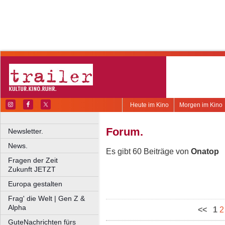
Heute im Kino
Morgen im Kino
Forum.
Newsletter.
News.
Es gibt 60 Beiträge von
Onatop
Fragen der Zeit
Zukunft JETZT
Europa gestalten
Frag' die Welt | Gen Z &
Alpha
<<
1
2
GuteNachrichten fürs