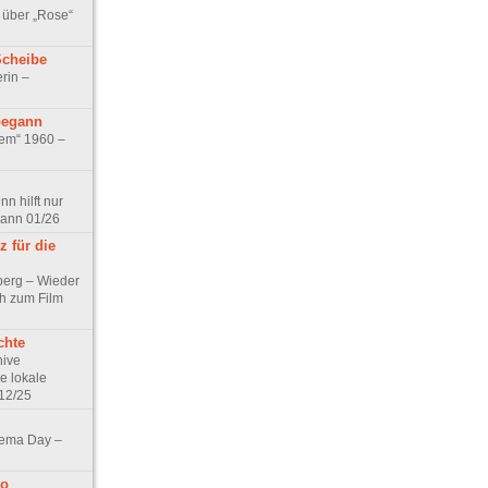
 über „Rose“
Scheibe
rin –
begann
tem“ 1960 –
n hilft nur
pann 01/26
 für die
berg – Wieder
ch zum Film
chte
hive
e lokale
12/25
nema Day –
no