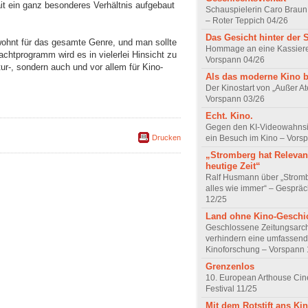
it ein ganz besonderes Verhältnis aufgebaut
Schauspielerin Caro Braun
– Roter Teppich 04/26
Das Gesicht hinter der 
gewohnt für das gesamte Genre, und man sollte
Hommage an eine Kassiere
achtprogramm wird es in vielerlei Hinsicht zu
Vorspann 04/26
tur-, sondern auch und vor allem für Kino-
Als das moderne Kino 
Der Kinostart von „Außer A
Vorspann 03/26
Echt. Kino.
Gegen den KI-Videowahnsin
ein Besuch im Kino – Vors
Drucken
„Stromberg hat Relevanz
heutige Zeit“
Ralf Husmann über „Strom
alles wie immer“ – Gesprä
12/25
Land ohne Kino-Geschi
Geschlossene Zeitungsarc
verhindern eine umfassend
Kinoforschung – Vorspann 
Grenzenlos
10. European Arthouse Ci
Festival 11/25
Mit dem Rotstift ans Ki