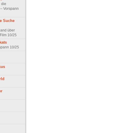
 die
t – Vorspann
ne Suche
land über
Film 10/25
kats
rspann 10/25
kus
rld
er