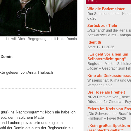
Wie die Bademeister
Der Sommer und das Kino 
07/26
Zurück zur Tiefe
„Vaterland“ und die Renai
Schwarzweißfilms – Vorsp
Ich will Dich - Begegnungen mit Hilde Domin
Identitti
Start: 12.11.2026
„Es geht vor allem um
e Domin
Selbstermächtigung“
Regisseur Markus Schleinz
„Rose“ – Gespräch zum Fil
exte gelesen von Anna Thalbach
Kino als Diskussionsr
Wissenschaft, Klima und G
Vorspann 05/26
Die Hose als Freiheit
NRW-Premiere von „Rose“
Düsseldorfer Cinema – Foy
Feiern im Kreis von Fr
t (nur) ins Nachtprogramm: Noch nie habe ich
„Die Schwester der Braut“ 
lebt, der in solchem Maße
Filmforum – Foyer 04/26
und Lachen provozierte und zugleich
„Kein großes Spektrum
wohl der Domin als auch der Regisseurin zu
Geschlechtsvielfalt“