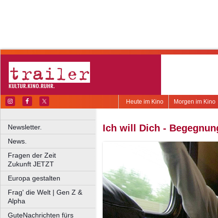
Heute im Kino
Morgen im Kino
Ich will Dich - Begegnu
Newsletter.
News.
Fragen der Zeit
Zukunft JETZT
Europa gestalten
Frag' die Welt | Gen Z &
Alpha
GuteNachrichten fürs