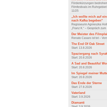
Förderkürzungen bedrohen
Filmfestivals im Ruhrgebie
11/25
„Ich wollte mich auf ei
nach Kafka begeben“
Regisseurin Agnieszka Hol
„Franz K.“ – Gespräch zum 
Der Meister des Filmpla
Renato Casaro ist tot – Vo
The End Of Oak Street
Start: 13.8.2026
Spaziergang nach Syra
Start: 20.8.2026
A Sad and Beautiful Wo
Start: 20.8.2026
Im Spiegel meiner Mutt
Start: 20.8.2026
Das Ende der Sterne
Start: 27.8.2026
Vaterland
Start: 3.9.2026
Diamanti
Start: 3.9.2026