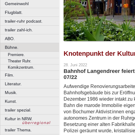
Gemeinwohl
Flugblatt.
trailer-ruhr podcast.
trailer zahl-ich.
ABO.
Bühne.
Knotenpunkt der Kultu
Premiere.
Theater Ruhr.
28. Juni 2022
Komikzentrum.
Bahnhof Langendreer feiert
Film.
07/22
Literatur.
Aufwendige Renovierungsarbeite
Bahnhofsgebäude bis zur Eröffnu
Musik.
Dezember 1986 wieder intakt zu k
Kunst.
Bahn die marode Immobilie eigen
trailer spezial.
von Bochumer Aktivist:innen engag
autonomes Zentrum in der Ruhrg
Kultur in NRW.
Besetzung einer alten Fabrikhal
trailer Thema.
Polizei geräumt wurde, kristallisi