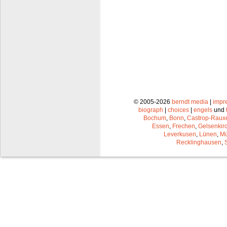
© 2005-2026
berndt media
|
impr
biograph
|
choices
|
engels
und
Bochum
,
Bonn
,
Castrop-Raux
Essen
,
Frechen
,
Gelsenkir
Leverkusen
,
Lünen
,
Mü
Recklinghausen
,