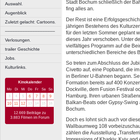
Stadt Bochum schließlich der Ba
Auswahl.
fing alles an.
Augenblick
Der Rest ist eine Erfolgsgeschicht
Zuletzt gelacht: Cartoons.
jährigen Bestehens des Kulturzen
––––––––––––––––––––
für den letzten Sommer geplant 
dieses Jahr verschoben. Unter de
Verlosungen.
vielfältiges Programm auf die Bei
trailer Geschichte
unterschiedlichen Bereiche des 
Jobs.
So treten zum Abschluss der Jubi
Kulturlinks.
Civetto auf, eine Popband, die i
in Berliner U-Bahnen begann. Sei
Formation bereits auf 400 Konze
Kinokalender
Dockville, dem Fusion Festival od
Mo
Di
Mi
Do
Fr
Sa
So
Hamburg. Ihren urbanen Straßen
3
4
5
6
7
8
9
Balkan-Beats oder Gypsy-Swing au
10
11
12
13
14
15
16
Bochum.
12.669 Beiträge zu
3.883 Filmen im Forum
Doch es lohnt sich auch vor die
Wallbaumweg 108 vorbeizuscha
zählen die Ausstellung „Transfer
Impressions of Kharkiv, Kyiv and 