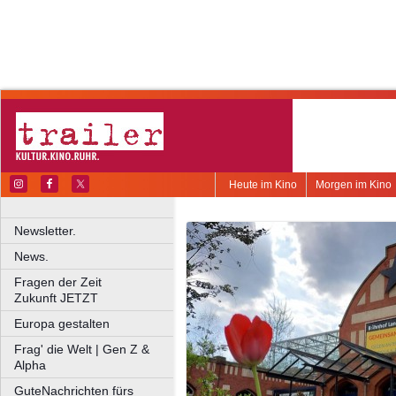
Heute im Kino
Morgen im Kino
Newsletter.
News.
Fragen der Zeit
Zukunft JETZT
Europa gestalten
Frag' die Welt | Gen Z &
Alpha
GuteNachrichten fürs