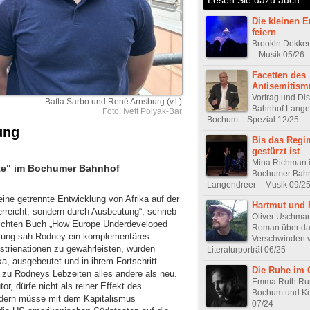
Die kleinen E
feiern
Brookln Dekke
– Musik 05/26
Facetten des
Antisemitism
Vortrag und Di
Bafta Sarbo und René Arnsburg (v.l.)
Bahnhof Lange
Foto: Ivett Polyak-Bar
Bochum – Spezial 12/25
ung
Bis das Regi
gestürzt ist
Mina Richman 
lte“ im Bochumer Bahnhof
Bochumer Bah
Langendreer – Musik 09/2
eine getrennte Entwicklung von Afrika auf der
Hartmut und 
erreicht, sondern durch Ausbeutung“, schrieb
Oliver Uschman
lichten Buch „How Europe Underdeveloped
Roman über d
cklung sah Rodney ein komplementäres
Verschwinden v
ustrienationen zu gewährleisten, würden
Literaturporträt 06/25
ka, ausgebeutet und in ihrem Fortschritt
Die Ruhe im 
zu Rodneys Lebzeiten alles andere als neu.
Emma Ruth Run
r, dürfe nicht als reiner Effekt des
Bochum und Kö
dern müsse mit dem Kapitalismus
07/24