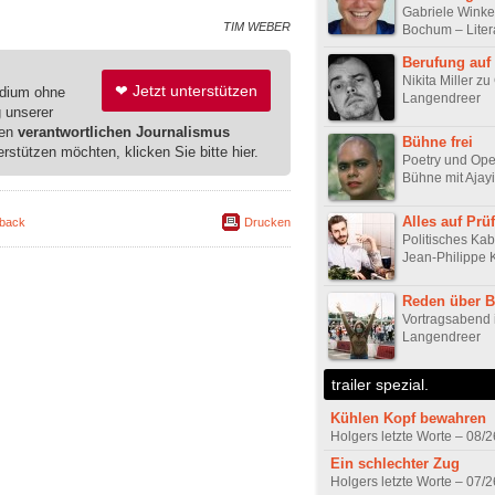
Gabriele Winke
TIM WEBER
Bochum – Liter
Berufung au
Nikita Miller zu
❤ Jetzt unterstützen
edium ohne
Langendreer
g unserer
ren
verantwortlichen Journalismus
Bühne frei
erstützen möchten, klicken Sie bitte hier.
Poetry und Ope
Bühne mit Ajay
Alles auf Prü
back
Drucken
Politisches Kab
Jean-Philippe 
Reden über B
Vortragsabend
Langendreer
trailer spezial.
Kühlen Kopf bewahren
Holgers letzte Worte – 08/2
Ein schlechter Zug
Holgers letzte Worte – 07/2