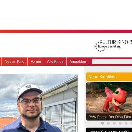
Neu im Kino
Forum
Alle Kinos
Anmelden
Neue Kinofilme
PAW Patrol: Der Dino-Film
Lesen Sie dazu auch: