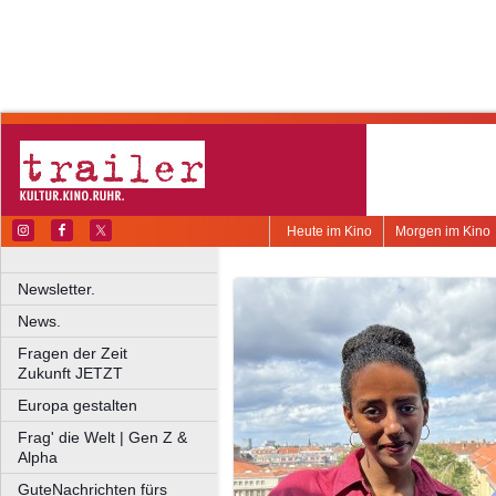
Heute im Kino
Morgen im Kino
Newsletter.
News.
Fragen der Zeit
Zukunft JETZT
Europa gestalten
Frag' die Welt | Gen Z &
Alpha
GuteNachrichten fürs