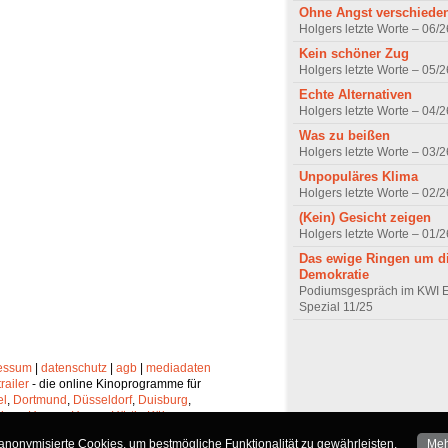
Ohne Angst verschiede
Holgers letzte Worte – 06/2
Kein schöner Zug
Holgers letzte Worte – 05/2
Echte Alternativen
Holgers letzte Worte – 04/2
Was zu beißen
Holgers letzte Worte – 03/2
Unpopuläres Klima
Holgers letzte Worte – 02/2
(Kein) Gesicht zeigen
Holgers letzte Worte – 01/2
Das ewige Ringen um d
Demokratie
Podiumsgespräch im KWI 
Spezial 11/25
essum
|
datenschutz
|
agb
|
mediadaten
trailer
- die online Kinoprogramme für
el
,
Dortmund
,
Düsseldorf
,
Duisburg
,
chen
,
Hagen
,
Herne
,
Hürth
,
Köln
,
lheim
,
Neuss
,
Oberhausen
,
nonymisierte Cookies, um bestmögliche Funktionalität zu gewährleisten.
Meh