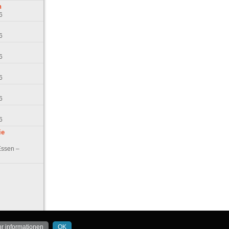
n
6
6
6
6
6
6
ie
Essen –
r informationen
OK