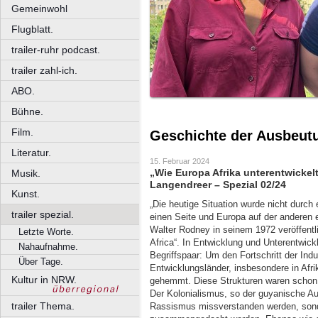
Gemeinwohl
Flugblatt.
trailer-ruhr podcast.
trailer zahl-ich.
ABO.
Bühne.
Film.
Geschichte der Ausbeut
Literatur.
15. Februar 2024
„Wie Europa Afrika unterentwicke
Musik.
Langendreer – Spezial 02/24
Kunst.
„Die heutige Situation wurde nicht durch 
trailer spezial.
einen Seite und Europa auf der anderen 
Walter Rodney in seinem 1972 veröffent
Letzte Worte.
Africa“. In Entwicklung und Unterentwi
Nahaufnahme.
Begriffspaar: Um den Fortschritt der Ind
Über Tage.
Entwicklungsländer, insbesondere in Afri
Kultur in NRW.
gehemmt. Diese Strukturen waren schon 
Der Kolonialismus, so der guyanische Auto
trailer Thema.
Rassismus missverstanden werden, son