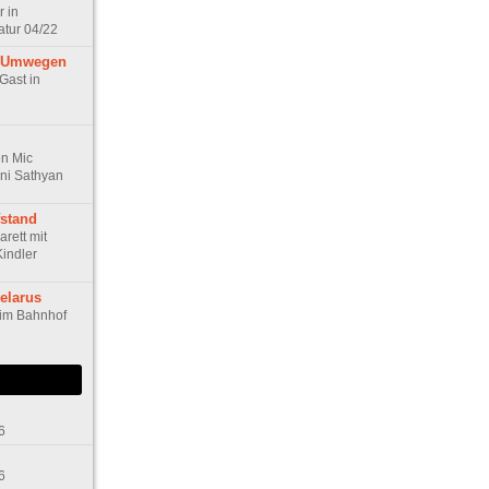
r in
atur 04/22
f Umwegen
 Gast in
n Mic
ini Sathyan
fstand
arett mit
Kindler
elarus
 im Bahnhof
6
6