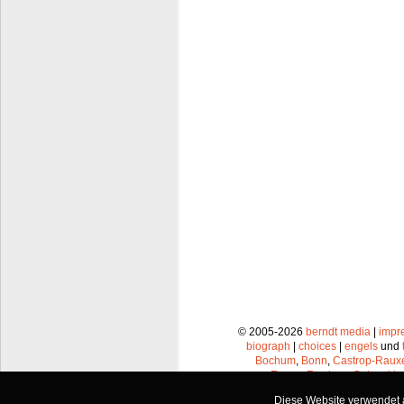
© 2005-2026
berndt media
|
impr
biograph
|
choices
|
engels
und
Bochum
,
Bonn
,
Castrop-Raux
Essen
,
Frechen
,
Gelsenkir
Leverkusen
,
Lünen
,
Mü
Diese Website verwendet a