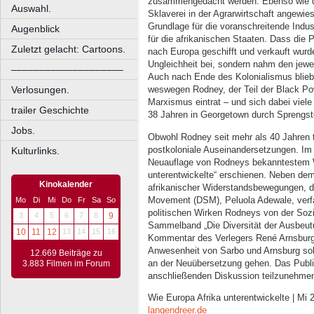
zusammengedacht werden. Ebenso wie d
Auswahl.
Sklaverei in der Agrarwirtschaft angewie
Grundlage für die voranschreitende Indu
Augenblick
für die afrikanischen Staaten. Dass die 
Zuletzt gelacht: Cartoons.
nach Europa geschifft und verkauft wurd
Ungleichheit bei, sondern nahm den jew
––––––––––––––––––––
Auch nach Ende des Kolonialismus blie
Verlosungen.
weswegen Rodney, der Teil der Black P
Marxismus eintrat – und sich dabei viel
trailer Geschichte
38 Jahren in Georgetown durch Sprengsto
Jobs.
Obwohl Rodney seit mehr als 40 Jahren to
postkoloniale Auseinandersetzungen. Im
Kulturlinks.
Neuauflage von Rodneys bekanntestem W
unterentwickelte“ erschienen. Neben dem
Kinokalender
afrikanischer Widerstandsbewegungen, d
Movement (DSM), Peluola Adewale, verfa
Mo
Di
Mi
Do
Fr
Sa
So
politischen Wirken Rodneys von der Sozi
3
4
5
6
7
8
9
Sammelband „Die Diversität der Ausbeutu
10
11
12
13
14
15
16
Kommentar des Verlegers René Arnsburg 
Anwesenheit von Sarbo und Arnsburg sol
12.669 Beiträge zu
an der Neuübersetzung gehen. Das Publik
3.883 Filmen im Forum
anschließenden Diskussion teilzunehme
Wie Europa Afrika unterentwickelte | Mi 
langendreer.de