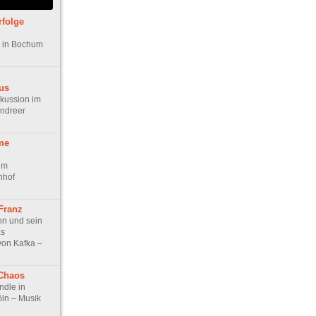
rfolge
r in Bochum
us
skussion im
ndreer
me
im
nhof
5
Franz
n und sein
as
on Kafka –
Chaos
dle in
ln – Musik