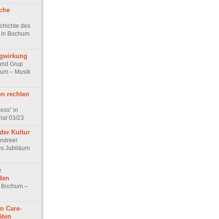
iche
schichte des
s in Bochum
gwirkung
 und Grup
hum – Musik
n rechten
ess“ in
ial 03/23
der Kultur
ndreer
ges Jubiläum
r
den
n Bochum –
n Care-
äten