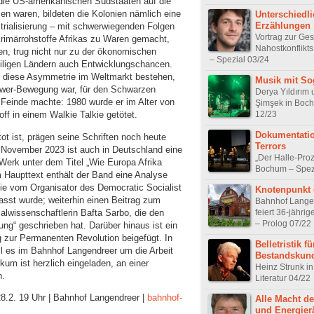
ie US-amerikanischen Südstaaten auf die
sen waren, bildeten die Kolonien nämlich eine
Unterschiedl
Erzählungen
strialisierung – mit schwerwiegenden Folgen
Vortrag zur Ge
Primärrohstoffe Afrikas zu Waren gemacht,
Nahostkonflikt
en, trug nicht nur zu der ökonomischen
– Spezial 03/24
eiligen Ländern auch Entwicklungschancen.
b diese Asymmetrie im Weltmarkt bestehen,
Musik mit So
ower-Bewegung war, für den Schwarzen
Derya Yıldırım
e Feinde machte: 1980 wurde er im Alter von
Şimşek in Boc
12/23
ff in einem Walkie Talkie getötet.
Dokumentatio
t ist, prägen seine Schriften noch heute
Terrors
 November 2023 ist auch in Deutschland eine
„Der Halle-Proz
erk unter dem Titel „Wie Europa Afrika
Bochum – Spez
 Haupttext enthält der Band eine Analyse
ie vom Organisator des Democratic Socialist
Knotenpunkt 
sst wurde; weiterhin einen Beitrag zum
Bahnhof Lange
alwissenschaftlerin Bafta Sarbo, die den
feiert 36-jähri
– Prolog 07/22
ng“ geschrieben hat. Darüber hinaus ist ein
zur Permanenten Revolution beigefügt. In
Belletristik fü
l es im Bahnhof Langendreer um die Arbeit
Bestandskun
um ist herzlich eingeladen, an einer
Heinz Strunk i
n.
Literatur 04/22
28.2. 19 Uhr | Bahnhof Langendreer |
bahnhof-
Alle Macht de
und Energier