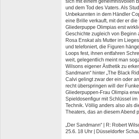
sich mit einem geheimnisvollen 
und dem Tod des Vaters. Als Stu
Unbekannten in dem Händler Cop
eine Brille verkauft, mit der er d
Gliederpuppe Olimpias erst wirkli
Geschichte zugleich von Beginn an
Rosa Enskat als Mutter im Lieges
und telefoniert, die Figuren hän
Loops fest, ihnen entfahren Schre
weit, gelegentlich meint man soga
Wilsons eigener Ästhetik zu erken
Sandmann“ hinter „The Black Rid
Calvi gelingt zwar der ein oder 
recht überspringen will der Funk
Gliederpuppen-Frau Olimpia erwei
Spieldosenfigur mit Schlüssel i
Technik. Völlig anders also als 
Theaters, das an diesem Abend per
„Der Sandmann“ | R: Robert Wilson
25.6. 18 Uhr | Düsseldorfer Scha