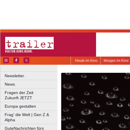
Heute im Kino
Morgen im Kino
Newsletter.
News.
Fragen der Zeit
Zukunft JETZT
Europa gestalten
Frag' die Welt | Gen Z &
Alpha
GuteNachrichten fürs