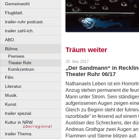
Gemeinwohl
Flugblatt.
trailer-ruhr podcast.
trailer zahl-ich.
ABO.
Träum weiter
Bühne.
Premiere.
26. Mai 2017
Theater Ruhr.
„Der Sandmann“ in Recklin
Komikzentrum.
Theater Ruhr 06/17
Film.
Nathanaels Leben ist ein Horrort
Literatur.
Anzug stehen permanent die feur
Musik.
Mann unter Strom. Sein ständige
aufgerissenen Augen zeigen ei
Kunst.
Gleich zu Beginn steht der fulmin
trailer spezial.
razorblade“ irr-feixend auf einem
Kultur in NRW.
Auslöser des Schreckens, der dü
Andreas Grothgar zwei Augen an F
trailer Thema.
Flammen und Sterne blitzen auf.