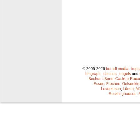
© 2005-2026
berndt media
|
impr
biograph
|
choices
|
engels
und
Bochum
,
Bonn
,
Castrop-Raux
Essen
,
Frechen
,
Gelsenkir
Leverkusen
,
Lünen
,
Mü
Recklinghausen
,