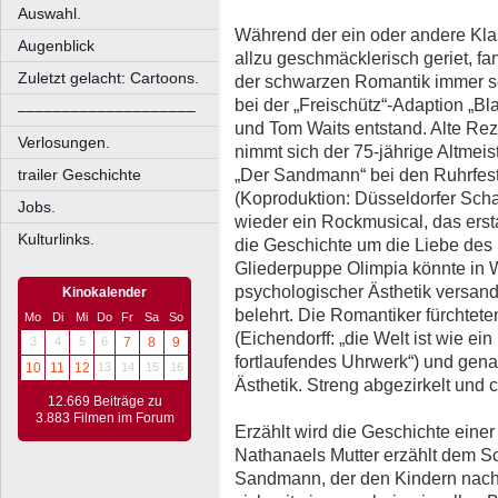
Auswahl.
Während der ein oder andere Kla
Augenblick
allzu geschmäcklerisch geriet, f
Zuletzt gelacht: Cartoons.
der schwarzen Romantik immer s
bei der „Freischütz“-Adaption „Bl
––––––––––––––––––––
und Tom Waits entstand. Alte Rez
Verlosungen.
nimmt sich der 75-jährige Altmeis
„Der Sandmann“ bei den Ruhrfest
trailer Geschichte
(Koproduktion: Düsseldorfer Sch
Jobs.
wieder ein Rockmusical, das ersta
Kulturlinks.
die Geschichte um die Liebe des
Gliederpuppe Olimpia könnte in W
psychologischer Ästhetik versand
Kinokalender
belehrt. Die Romantiker fürchtet
Mo
Di
Mi
Do
Fr
Sa
So
(Eichendorff: „die Welt ist wie e
3
4
5
6
7
8
9
fortlaufendes Uhrwerk“) und gena
10
11
12
13
14
15
16
Ästhetik. Streng abgezirkelt und 
12.669 Beiträge zu
3.883 Filmen im Forum
Erzählt wird die Geschichte einer
Nathanaels Mutter erzählt dem S
Sandmann, der den Kindern nacht