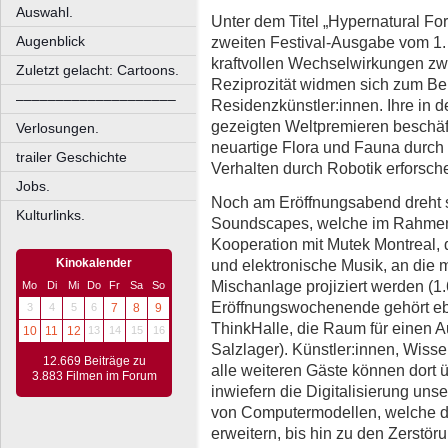
Auswahl.
Unter dem Titel „Hypernatural For
zweiten Festival-Ausgabe vom 1. 
Augenblick
kraftvollen Wechselwirkungen zwi
Zuletzt gelacht: Cartoons.
Reziprozität widmen sich zum Bei
––––––––––––––––––––
Residenzkünstler:innen. Ihre in 
gezeigten Weltpremieren beschäft
Verlosungen.
neuartige Flora und Fauna durch K
trailer Geschichte
Verhalten durch Robotik erforsch
Jobs.
Noch am Eröffnungsabend dreht s
Kulturlinks.
Soundscapes, welche im Rahmen 
Kooperation mit Mutek Montreal, de
und elektronische Musik, an di
Kinokalender
Mischanlage projiziert werden (1
Mo
Di
Mi
Do
Fr
Sa
So
Eröffnungswochenende gehört eb
3
4
5
6
7
8
9
ThinkHalle, die Raum für einen A
10
11
12
13
14
15
16
Salzlager). Künstler:innen, Wisse
12.669 Beiträge zu
alle weiteren Gäste können dort 
3.883 Filmen im Forum
inwiefern die Digitalisierung uns
von Computermodellen, welche d
erweitern, bis hin zu den Zerstö