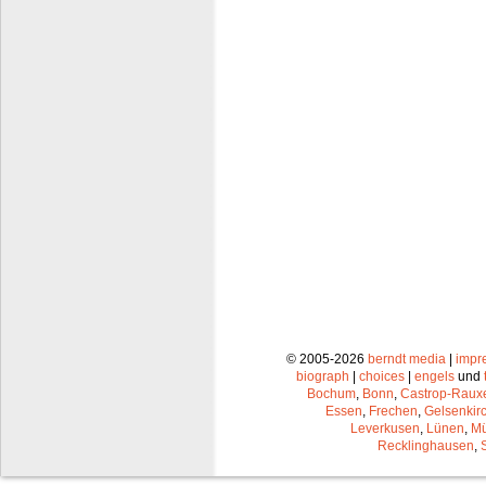
© 2005-2026
berndt media
|
impr
biograph
|
choices
|
engels
und
Bochum
,
Bonn
,
Castrop-Raux
Essen
,
Frechen
,
Gelsenkir
Leverkusen
,
Lünen
,
Mü
Recklinghausen
,