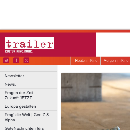
Heute im Kino
Morgen im Kino
Newsletter.
News.
Fragen der Zeit
Zukunft JETZT
Europa gestalten
Frag' die Welt | Gen Z &
Alpha
GuteNachrichten fürs