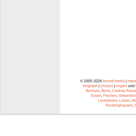
© 2005-2026
berndt media
|
impr
biograph
|
choices
|
engels
und
Bochum
,
Bonn
,
Castrop-Raux
Essen
,
Frechen
,
Gelsenkir
Leverkusen
,
Lünen
,
Mü
Recklinghausen
,