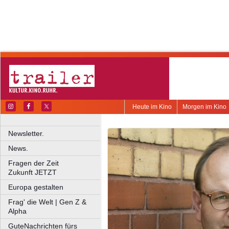
Heute im Kino
Morgen im Kino
Newsletter.
News.
Fragen der Zeit
Zukunft JETZT
Europa gestalten
Frag' die Welt | Gen Z &
Alpha
GuteNachrichten fürs