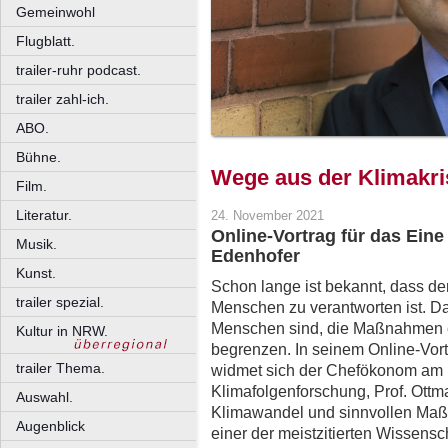
Gemeinwohl
Flugblatt.
trailer-ruhr podcast.
trailer zahl-ich.
ABO.
Bühne.
Wege aus der Klimakri
Film.
Literatur.
24. November 2021
Online-Vortrag für das Ein
Musik.
Edenhofer
Kunst.
Schon lange ist bekannt, dass de
trailer spezial.
Menschen zu verantworten ist. Dam
Menschen sind, die Maßnahmen e
Kultur in NRW.
begrenzen. In seinem Online-Vor
trailer Thema.
widmet sich der Chefökonom am P
Klimafolgenforschung, Prof. Ott
Auswahl.
Klimawandel und sinnvollen Maßna
Augenblick
einer der meistzitierten Wissens