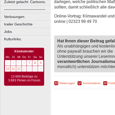
darlegen, welche politischen Maß
Zuletzt gelacht: Cartoons.
sollten, damit schließlich alle dav
––––––––––––––––––––
Online-Vortrag: Klimawandel und K
Verlosungen.
online | 02323 99 49 70
trailer Geschichte
Jobs.
Kulturlinks.
Hat Ihnen dieser Beitrag gefa
Als unabhängiges und kostenl
ohne paywall brauchen wir die
Kinokalender
Unterstützung unserer Leserin
Mo
Di
Mi
Do
Fr
Sa
So
verantwortlichen Journalism
3
4
5
6
7
8
9
monatlich) unterstützen möchten,
10
11
12
13
14
15
16
12.669 Beiträge zu
3.883 Filmen im Forum
Weitersagen
Kommentieren
Feed