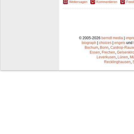
Weitersagen
Kommentieren
Feed
© 2005-2026
berndt media
|
impr
biograph
|
choices
|
engels
und
Bochum
,
Bonn
,
Castrop-Raux
Essen
,
Frechen
,
Gelsenkir
Leverkusen
,
Lünen
,
Mü
Recklinghausen
,