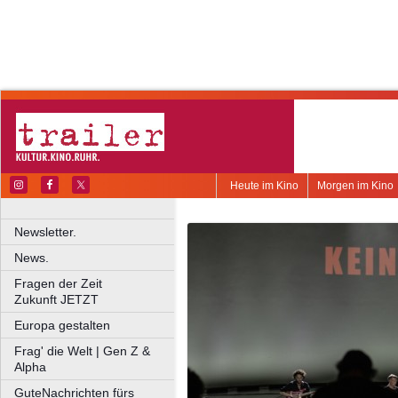
Heute im Kino
Morgen im Kino
Newsletter.
News.
Fragen der Zeit
Zukunft JETZT
Europa gestalten
Frag' die Welt | Gen Z &
Alpha
GuteNachrichten fürs