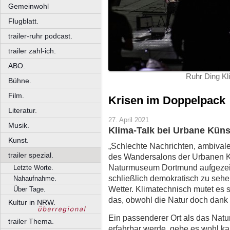
Gemeinwohl
Flugblatt.
trailer-ruhr podcast.
trailer zahl-ich.
ABO.
Ruhr Ding Kl
Bühne.
Film.
Krisen im Doppelpack
Literatur.
27. April 2021
Musik.
Klima-Talk bei Urbane Küns
Kunst.
„Schlechte Nachrichten, ambivale
trailer spezial.
des Wandersalons der Urbanen Kü
Naturmuseum Dortmund aufgezei
Letzte Worte.
schließlich demokratisch zu sehe
Nahaufnahme.
Wetter. Klimatechnisch mutet es 
Über Tage.
das, obwohl die Natur doch dank K
Kultur in NRW.
Ein passenderer Ort als das Nat
trailer Thema.
erfahrbar werde, gebe es wohl k