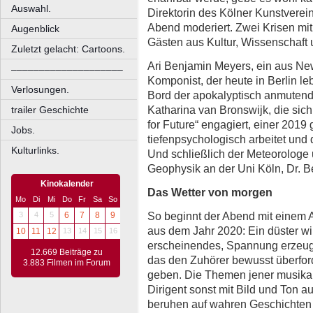
Auswahl.
Direktorin des Kölner Kunstverei
Abend moderiert. Zwei Krisen mit
Augenblick
Gästen aus Kultur, Wissenschaft
Zuletzt gelacht: Cartoons.
Ari Benjamin Meyers, ein aus Ne
––––––––––––––––––––
Komponist, der heute in Berlin lebt
Verlosungen.
Bord der apokalyptisch anmutend
Katharina van Bronswijk, die sich
trailer Geschichte
for Future“ engagiert, einer 201
Jobs.
tiefenpsychologisch arbeitet und d
Kulturlinks.
Und schließlich der Meteorologe u
Geophysik an der Uni Köln, Dr. B
Kinokalender
Das Wetter von morgen
Mo
Di
Mi
Do
Fr
Sa
So
So beginnt der Abend mit einem A
3
4
5
6
7
8
9
aus dem Jahr 2020: Ein düster wi
10
11
12
13
14
15
16
erscheinendes, Spannung erzeug
12.669 Beiträge zu
das den Zuhörer bewusst überfor
3.883 Filmen im Forum
geben. Die Themen jener musikal
Dirigent sonst mit Bild und Ton au
beruhen auf wahren Geschichten 