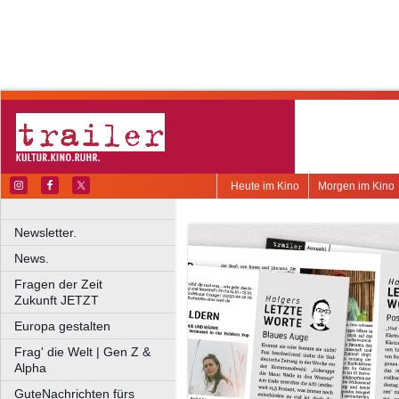
Heute im Kino
Morgen im Kino
Newsletter.
News.
Fragen der Zeit
Zukunft JETZT
Europa gestalten
Frag' die Welt | Gen Z &
Alpha
GuteNachrichten fürs