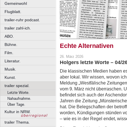
Gemeinwohl
Flugblatt.
trailer-ruhr podcast.
trailer zahl-ich.
ABO.
Bühne.
Echte Alternativen
Film.
26. März 2026
Literatur.
Holgers letzte Worte – 04/2
Musik.
Die klassischen Medien haben es 
aber lokal. Wir wissen, wovon ic
Kunst.
Meldung „Westfälische Zeitungen
trailer spezial.
vom 9. März nicht überraschen. 
Letzte Worte.
befindet sich auch der Aschendorf
Nahaufnahme.
Jahren die Zeitung „Münsterisch
Über Tage.
hat. Die Belegschaften der betrof
Kultur in NRW.
worden, Kündigungen stünden vore
– wie es in der Regel endet, wiss
trailer Thema.