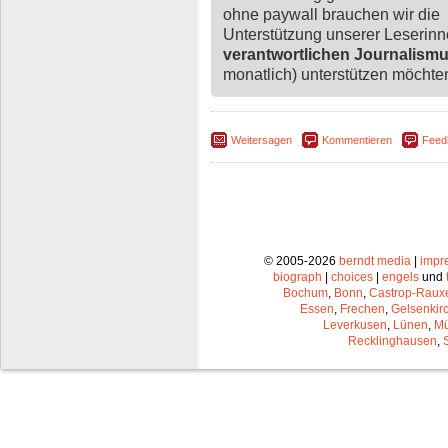
ohne paywall brauchen wir die
Unterstützung unserer Leserin
verantwortlichen Journalism
monatlich) unterstützen möchten,
Weitersagen
Kommentieren
Feed
© 2005-2026
berndt media
|
impr
biograph
|
choices
|
engels
und
Bochum
,
Bonn
,
Castrop-Raux
Essen
,
Frechen
,
Gelsenkir
Leverkusen
,
Lünen
,
Mü
Recklinghausen
,