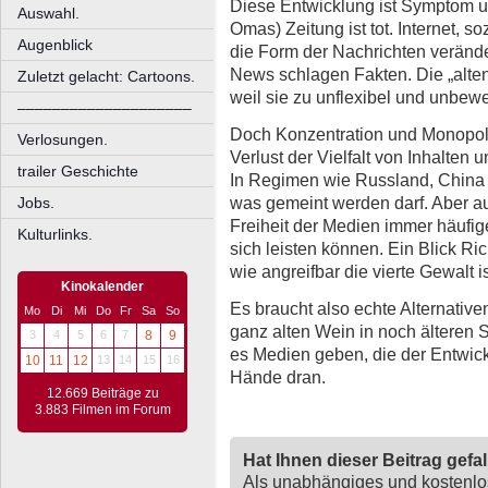
Diese Entwicklung ist Symptom u
Auswahl.
Omas) Zeitung ist tot. Internet, s
Augenblick
die Form der Nachrichten verände
News schlagen Fakten. Die „alten
Zuletzt gelacht: Cartoons.
weil sie zu unflexibel und unbew
––––––––––––––––––––
Doch Konzentration und Monopol
Verlosungen.
Verlust der Vielfalt von Inhalten
trailer Geschichte
In Regimen wie Russland, China 
was gemeint werden darf. Aber au
Jobs.
Freiheit der Medien immer häufiger
Kulturlinks.
sich leisten können. Ein Blick R
wie angreifbar die vierte Gewalt is
Kinokalender
Es braucht also echte Alternative
Mo
Di
Mi
Do
Fr
Sa
So
ganz alten Wein in noch älteren 
3
4
5
6
7
8
9
es Medien geben, die der Entwickl
10
11
12
13
14
15
16
Hände dran.
12.669 Beiträge zu
3.883 Filmen im Forum
Hat Ihnen dieser Beitrag gefa
Als unabhängiges und kostenl