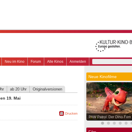
Neu im Kino
Forum
Alle Kinos
Anmelden
Neue Kinofilme
Uhr
ab 20 Uhr
Originalversionen
en 19. Mai
Drucken
PAW Patrol: Der Dino-Film
Film.