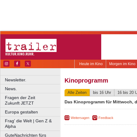
Heute im Kino
Morgen im Kino
Kinoprogramm
Newsletter.
News.
Alle Zeiten
bis 16 Uhr
16 bis 20 
Fragen der Zeit
Das Kinoprogramm für Mittwoch, d
Zukunft JETZT
Europa gestalten
Weitersagen
Feedback
Frag' die Welt | Gen Z &
Alpha
GuteNachrichten fürs