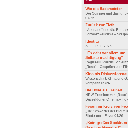
Wie die Bademeister
Der Sommer und das Kino 
07/26
Zurück zur Tiefe
„Vaterland“ und die Renai
Schwarzweißfilms – Vorsp
Identitti
Start: 12.11.2026
„Es geht vor allem um
Selbstermächtigung“
Regisseur Markus Schleinz
„Rose“ – Gespräch zum Fil
Kino als Diskussionsr
Wissenschaft, Klima und G
Vorspann 05/26
Die Hose als Freiheit
NRW-Premiere von „Rose“
Düsseldorfer Cinema – Foy
Feiern im Kreis von Fr
„Die Schwester der Braut“ 
Filmforum – Foyer 04/26
„Kein großes Spektrum
Geschlechtsvielfalt“