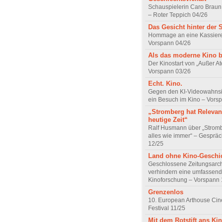
Schauspielerin Caro Braun
– Roter Teppich 04/26
Das Gesicht hinter der 
Hommage an eine Kassiere
Vorspann 04/26
Als das moderne Kino 
Der Kinostart von „Außer A
Vorspann 03/26
Echt. Kino.
Gegen den KI-Videowahnsin
ein Besuch im Kino – Vors
„Stromberg hat Relevanz
heutige Zeit“
Ralf Husmann über „Strom
alles wie immer“ – Gesprä
12/25
Land ohne Kino-Geschi
Geschlossene Zeitungsarc
verhindern eine umfassend
Kinoforschung – Vorspann 
Grenzenlos
10. European Arthouse Ci
Festival 11/25
Mit dem Rotstift ans Ki