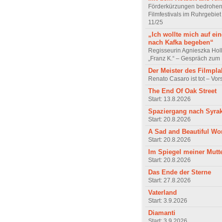
Förderkürzungen bedrohen
Filmfestivals im Ruhrgebie
11/25
„Ich wollte mich auf ei
nach Kafka begeben“
Regisseurin Agnieszka Hol
„Franz K.“ – Gespräch zum 
Der Meister des Filmpla
Renato Casaro ist tot – Vo
The End Of Oak Street
Start: 13.8.2026
Spaziergang nach Syra
Start: 20.8.2026
A Sad and Beautiful Wo
Start: 20.8.2026
Im Spiegel meiner Mutt
Start: 20.8.2026
Das Ende der Sterne
Start: 27.8.2026
Vaterland
Start: 3.9.2026
Diamanti
Start: 3.9.2026