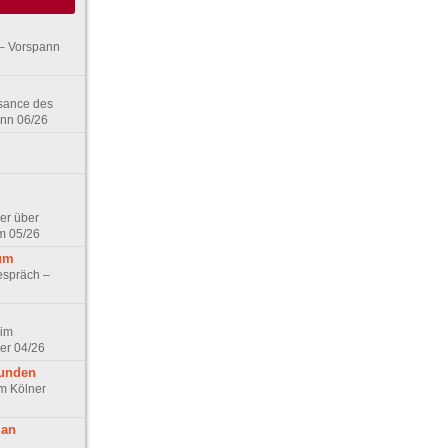
– Vorspann
ssance des
ann 06/26
er über
m 05/26
aum
espräch –
 im
er 04/26
eunden
im Kölner
 an