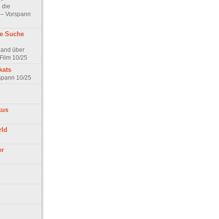
 die
t – Vorspann
ne Suche
land über
Film 10/25
kats
rspann 10/25
kus
rld
er