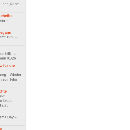
 über „Rose“
Scheibe
rin –
begann
tem“ 1960 –
n hilft nur
pann 01/26
 für die
berg – Wieder
ch zum Film
chte
hive
e lokale
12/25
nema Day –
no