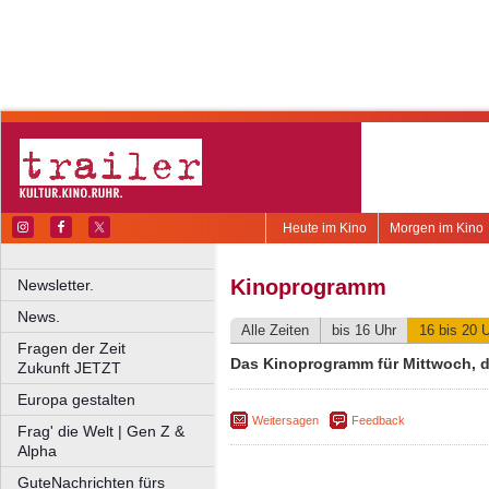
Heute im Kino
Morgen im Kino
Kinoprogramm
Newsletter.
News.
Alle Zeiten
bis 16 Uhr
16 bis 20 
Fragen der Zeit
Das Kinoprogramm für Mittwoch, d
Zukunft JETZT
Europa gestalten
Weitersagen
Feedback
Frag' die Welt | Gen Z &
Alpha
GuteNachrichten fürs