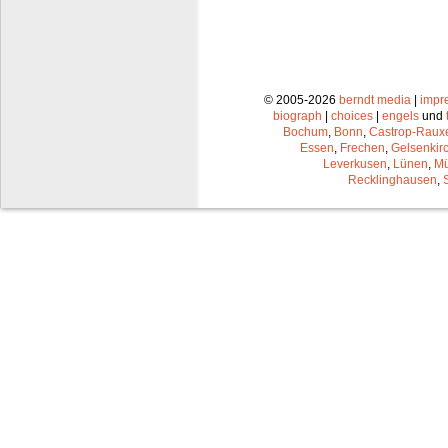
© 2005-2026
berndt media
|
impr
biograph
|
choices
|
engels
und
Bochum
,
Bonn
,
Castrop-Raux
Essen
,
Frechen
,
Gelsenkir
Leverkusen
,
Lünen
,
Mü
Recklinghausen
,