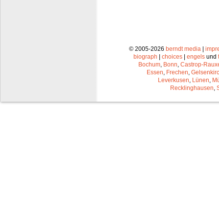
© 2005-2026
berndt media
|
impr
biograph
|
choices
|
engels
und
Bochum
,
Bonn
,
Castrop-Raux
Essen
,
Frechen
,
Gelsenkir
Leverkusen
,
Lünen
,
Mü
Recklinghausen
,