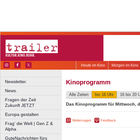
Heute im Kino
Morgen im Kino
Kinoprogramm
Newsletter.
News.
Alle Zeiten
bis 16 Uhr
16 bis 20 
Fragen der Zeit
Das Kinoprogramm für Mittwoch, d
Zukunft JETZT
Europa gestalten
Weitersagen
Feedback
Frag' die Welt | Gen Z &
Alpha
GuteNachrichten fürs