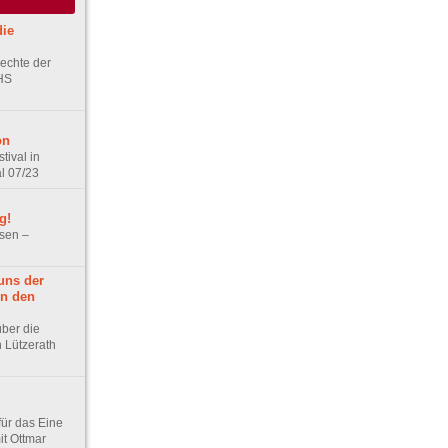
ie
echte der
VHS
on
tival in
l 07/23
g!
sen –
uns der
n den
über die
n Lützerath
für das Eine
it Ottmar