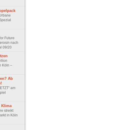
ppelpack
 Urbane
Spezial
for Future
erosin nach
al 09/20
tzen
llion
n Köln –
ien? Ab
!
JETZT“ am
piel
 Klima
re streikt
arkt in Köln
9