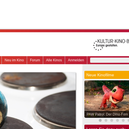
Neu im Kino
Forum
Alle Kinos
Anmelden
Neue Kinofilme
PAW Patrol: Der Dino-Film
Lesen Sie dazu auch: