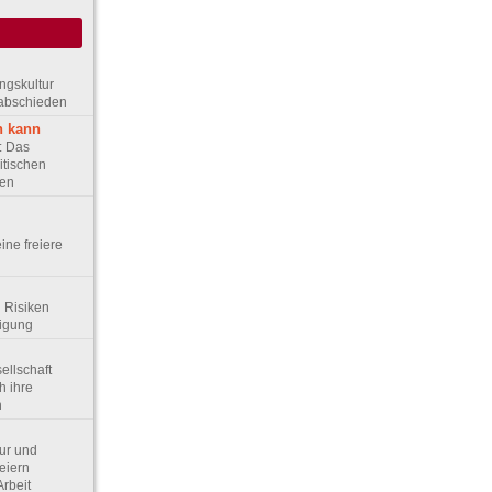
ungskultur
rabschieden
n kann
e: Das
itischen
ten
eine freiere
d Risiken
digung
sellschaft
h ihre
n
tur und
eiern
Arbeit