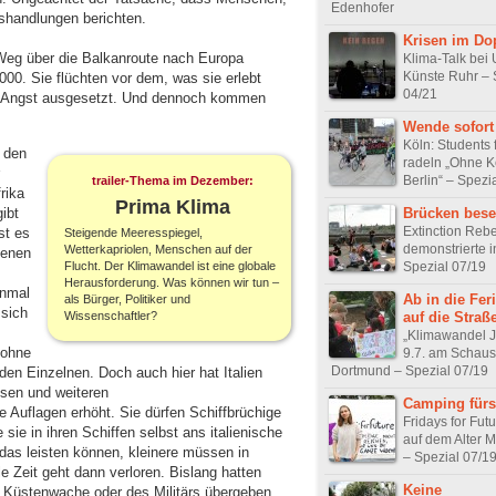
Edenhofer
shandlungen berichten.
Krisen im Do
Weg über die Balkanroute nach Europa
Klima-Talk bei
Künste Ruhr – 
0. Sie flüchten vor dem, was sie erlebt
04/21
d Angst ausgesetzt. Und dennoch kommen
Wende sofort
Köln: Students 
 den
radeln „Ohne K
Berlin“ – Spezi
trailer-Thema im Dezember:
rika
Prima Klima
ibt
Brücken bese
Extinction Rebe
st es
Steigende Meeresspiegel,
demonstrierte i
Wetterkapriolen, Menschen auf der
tenen
Flucht. Der Klimawandel ist eine globale
Spezial 07/19
Herausforderung. Was können wir tun –
inmal
Ab in die Fer
als Bürger, Politiker und
sich
Wissenschaftler?
auf die Straße
„Klimawandel 
 ohne
9.7. am Schaus
Dortmund – Spezial 07/19
n Einzelnen. Doch auch hier hat Italien
esen und weiteren
Camping fürs
 Auflagen erhöht. Sie dürfen Schiffbrüchige
Fridays for Futu
ie in ihren Schiffen selbst ans italienische
auf dem Alter M
das leisten können, kleinere müssen in
– Spezial 07/1
 Zeit geht dann verloren. Bislang hatten
Keine
r Küstenwache oder des Militärs übergeben