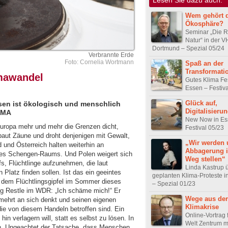
Wem gehört d
Ökosphäre?
Seminar „Die R
Natur“ in der 
Dortmund – Spezial 05/24
Verbrannte Erde
Foto: Cornelia Wortmann
Spaß an der
Transformati
imawandel
Gutes Klima Fes
Essen – Festiva
Glück auf,
sen ist ökologisch und menschlich
Digitalisierun
IMA
New Now in Es
Europa mehr und mehr die Grenzen dicht,
Festival 05/23
n baut Zäune und droht denjenigen mit Gewalt,
„Wir werden 
d und Österreich halten weiterhin an
Abbagerung i
 des Schengen-Raums. Und Polen weigert sich
Weg stellen“
fs, Flüchtlinge aufzunehmen, die laut
Linda Kastrup 
 Platz finden sollen. Ist das ein geeintes
geplanten Klima-Proteste i
h dem Flüchtlingsgipfel im Sommer dieses
– Spezial 01/23
org Restle im WDR: „Ich schäme mich!“ Er
Wege aus der
mehrt an sich denkt und seinen eigenen
Klimakrise
 die von diesem Handeln betroffen sind. Ein
Online-Vortrag 
in verlagern will, statt es selbst zu lösen. In
Welt Zentrum m
byen. Ungeachtet der Tatsache, dass Menschen,