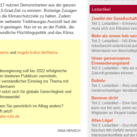
017 nutzten Demonstranten aus der ganzen
Leitartikel
1,5-Grad-Ziel zu erinnern. Bisherige Zusagen
m die Klimaschutzziele zu halten. Zudem
Zweifel der Gesellschaft
der weltweite Treibhausgas-Ausstoß laut der
Teil 1: Leitartikel – Erinner
 gestiegen. Nun ist es an der Politik, die
muss sich von Ritualen ve
undliche Flüchtlingspolitik und das Klima.
Mehr als einem lieb sei
Teil 2: Leitartikel – NS-Erb
Arbeitsrecht unterdrückt pol
Widerstand von Beschäftig
thema
und
engels-kultur.de/thema
Unser gemeinsames
Einwanderungsland
Teil 3: Leitartikel – Wie wir 
ndesregierung soll bis 2022 erfolgreiche
Zukunft gestalten können
m breiteren Publikum vermitteln.
Dubidu
 verständlicher Einstieg ins Thema mit
Teil 1: Leitartikel – Reiz un
edermann.
niederschwelliger Verstän
setzt sich für globale Gerechtigkeit und
limawandel.
Benimm dich!
Teil 2: Leitartikel – Eine Ge
en Sie persönlich im Alltag anders?
kann nur frei sein, wenn sic
 jetzt!
Mitglieder an Regeln halte
ler-ruhr.de
Alles Lüge!
Teil 3: Leitartikel – Duz-Kul
falsches Wir-Gefühl verschl
NINA HENSCH
Interessenkonflikte auf der 