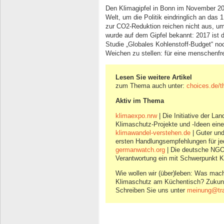
Den Klimagipfel in Bonn im November 2
Welt, um die Politik eindringlich an das 
zur CO2-Reduktion reichen nicht aus, u
wurde auf dem Gipfel bekannt: 2017 ist 
Studie „Globales Kohlenstoff-Budget“ noch
Weichen zu stellen: für eine menschenfre
Lesen Sie weitere Artikel
zum Thema auch unter:
choices.de/
Aktiv im Thema
klimaexpo.nrw
| Die Initiative der La
Klimaschutz-Projekte und -Ideen eine
klimawandel-verstehen.de
| Guter und
ersten Handlungsempfehlungen für j
germanwatch.org
| Die deutsche NGO 
Verantwortung ein mit Schwerpunkt K
Wie wollen wir (über)leben: Was mach
Klimaschutz am Küchentisch? Zukunft
Schreiben Sie uns unter
meinung@trai