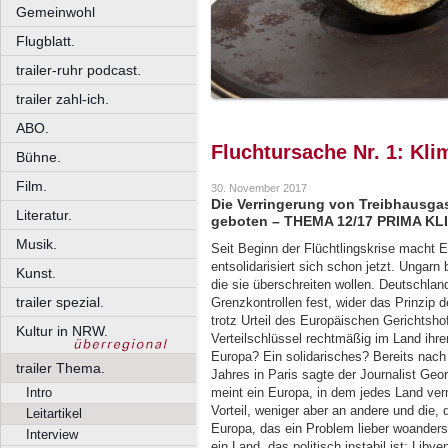
Gemeinwohl
Flugblatt.
trailer-ruhr podcast.
trailer zahl-ich.
ABO.
Fluchtursache Nr. 1: Kl
Bühne.
Film.
30. November 2017
Die Verringerung von Treibhausga
Literatur.
geboten – THEMA 12/17 PRIMA KL
Musik.
Seit Beginn der Flüchtlingskrise macht 
entsolidarisiert sich schon jetzt. Ungar
Kunst.
die sie überschreiten wollen. Deutschlan
trailer spezial.
Grenzkontrollen fest, wider das Prinzip
trotz Urteil des Europäischen Gerichtsho
Kultur in NRW.
Verteilschlüssel rechtmäßig im Land ihren
Europa? Ein solidarisches? Bereits nac
trailer Thema.
Jahres in Paris sagte der Journalist Ge
Intro
meint ein Europa, in dem jedes Land ver
Vorteil, weniger aber an andere und die,
Leitartikel
Europa, das ein Problem lieber woanders h
Interview
ein Land, das politisch instabil ist: Li