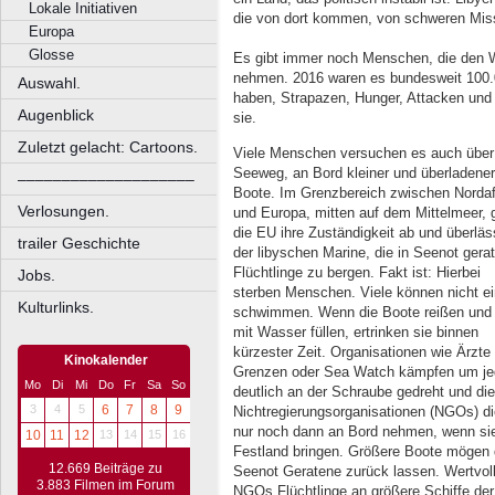
Lokale Initiativen
die von dort kommen, von schweren Mis
Europa
Glosse
Es gibt immer noch Menschen, die den 
nehmen. 2016 waren es bundesweit 100.00
Auswahl.
haben, Strapazen, Hunger, Attacken un
Augenblick
sie.
Zuletzt gelacht: Cartoons.
Viele Menschen versuchen es auch über
Seeweg, an Bord kleiner und überladener
––––––––––––––––––––
Boote. Im Grenzbereich zwischen Nordaf
Verlosungen.
und Europa, mitten auf dem Mittelmeer, g
die EU ihre Zuständigkeit ab und überläs
trailer Geschichte
der libyschen Marine, die in Seenot gera
Flüchtlinge zu bergen. Fakt ist: Hierbei
Jobs.
sterben Menschen. Viele können nicht e
Kulturlinks.
schwimmen. Wenn die Boote reißen und 
mit Wasser füllen, ertrinken sie binnen
kürzester Zeit. Organisationen wie Ärzte
Kinokalender
Grenzen oder Sea Watch kämpfen um jede
Mo
Di
Mi
Do
Fr
Sa
So
deutlich an der Schraube gedreht und di
3
4
5
6
7
8
9
Nichtregierungsorganisationen (NGOs) die
nur noch dann an Bord nehmen, wenn sie s
10
11
12
13
14
15
16
Festland bringen. Größere Boote mögen 
12.669 Beiträge zu
Seenot Geratene zurück lassen. Wertvolle
3.883 Filmen im Forum
NGOs Flüchtlinge an größere Schiffe de