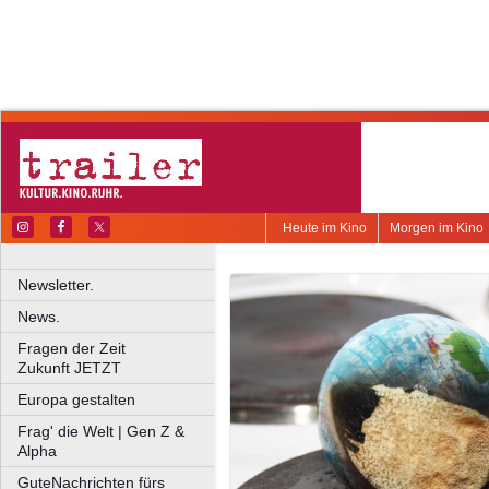
Heute im Kino
Morgen im Kino
Newsletter.
News.
Fragen der Zeit
Zukunft JETZT
Europa gestalten
Frag' die Welt | Gen Z &
Alpha
GuteNachrichten fürs