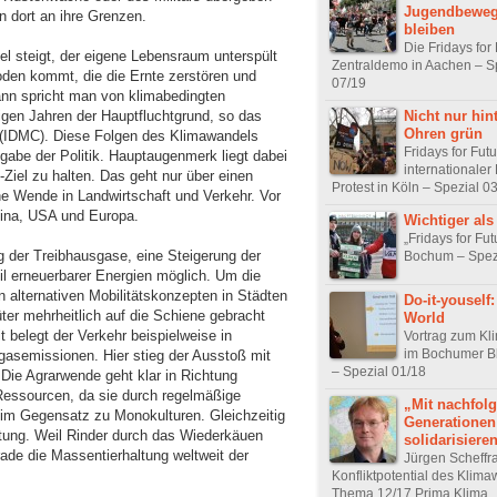
Jugendbewe
n dort an ihre Grenzen.
bleiben
Die Fridays for
el steigt, der eigene Lebensraum unterspült
Zentraldemo in Aachen – S
oden kommt, die die Ernte zerstören und
07/19
nn spricht man von klimabedingten
nigen Jahren der Hauptfluchtgrund, so das
Nicht nur hin
Ohren grün
e (IDMC). Diese Folgen des Klimawandels
Fridays for Futu
gabe der Politik. Hauptaugenmerk liegt dabei
internationaler
-Ziel zu halten. Das geht nur über einen
Protest in Köln – Spezial 0
ine Wende in Landwirtschaft und Verkehr. Vor
China, USA und Europa.
Wichtiger als
„Fridays for Fut
 der Treibhausgase, eine Steigerung der
Bochum – Spez
il erneuerbarer Energien möglich. Um die
lternativen Mobilitätskonzepten in Städten
Do-it-youself
üter mehrheitlich auf die Schiene gebracht
World
t belegt der Verkehr beispielweise in
Vortrag zum K
im Bochumer B
gasemissionen. Hier stieg der Ausstoß mit
– Spezial 01/18
ie Agrarwende geht klar in Richtung
Ressourcen, da sie durch regelmäßige
„Mit nachfol
 im Gegensatz zu Monokulturen. Gleichzeitig
Generationen
altung. Weil Rinder durch das Wiederkäuen
solidarisiere
ade die Massentierhaltung weltweit der
Jürgen Scheffr
Konfliktpotential des Klim
Thema 12/17 Prima Klima