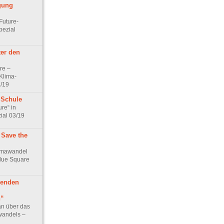
gung
 Future-
pezial
ter den
re –
 Klima-
3/19
 Schule
ure“ in
ial 03/19
: Save the
limawandel
lue Square
genden
n“
an über das
awandels –