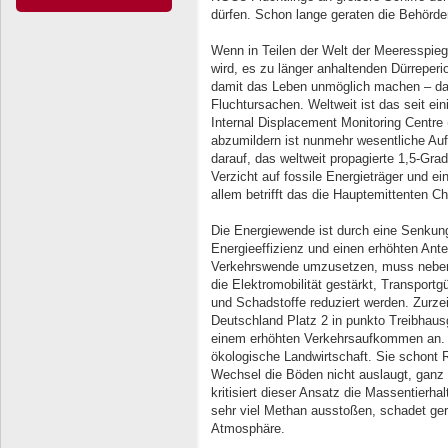
dürfen. Schon lange geraten die Behörde
Wenn in Teilen der Welt der Meeresspieg
wird, es zu länger anhaltenden Dürreperi
damit das Leben unmöglich machen – da
Fluchtursachen. Weltweit ist das seit ei
Internal Displacement Monitoring Centr
abzumildern ist nunmehr wesentliche Auf
darauf, das weltweit propagierte 1,5-Grad
Verzicht auf fossile Energieträger und e
allem betrifft das die Hauptemittenten 
Die Energiewende ist durch eine Senkung
Energieeffizienz und einen erhöhten Ante
Verkehrswende umzusetzen, muss neben a
die Elektromobilität gestärkt, Transportg
und Schadstoffe reduziert werden. Zurzei
Deutschland Platz 2 in punkto Treibhaus
einem erhöhten Verkehrsaufkommen an. D
ökologische Landwirtschaft. Sie schont 
Wechsel die Böden nicht auslaugt, ganz
kritisiert dieser Ansatz die Massentierh
sehr viel Methan ausstoßen, schadet ger
Atmosphäre.