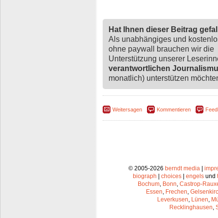
Hat Ihnen dieser Beitrag gefa
Als unabhängiges und kostenl
ohne paywall brauchen wir die
Unterstützung unserer Leserin
verantwortlichen Journalism
monatlich) unterstützen möchten,
Weitersagen
Kommentieren
Feed
© 2005-2026
berndt media
|
impr
biograph
|
choices
|
engels
und
Bochum
,
Bonn
,
Castrop-Raux
Essen
,
Frechen
,
Gelsenkir
Leverkusen
,
Lünen
,
Mü
Recklinghausen
,