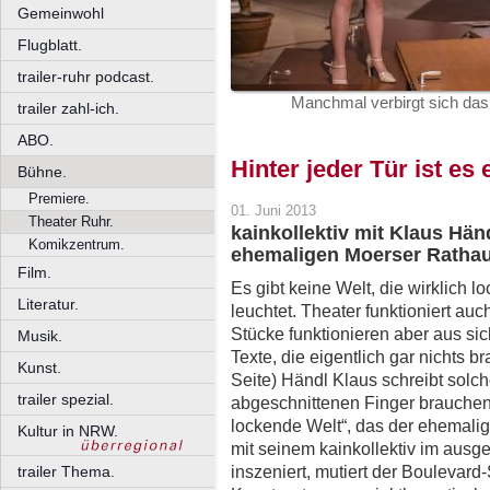
Gemeinwohl
Flugblatt.
trailer-ruhr podcast.
Manchmal verbirgt sich das
trailer zahl-ich.
ABO.
Hinter jeder Tür ist es
Bühne.
Premiere.
01. Juni 2013
Theater Ruhr.
kainkollektiv mit Klaus Hä
Komikzentrum.
ehemaligen Moerser Rathau
Film.
Es gibt keine Welt, die wirklich lo
Literatur.
leuchtet. Theater funktioniert a
Stücke funktionieren aber aus sic
Musik.
Texte, die eigentlich gar nichts b
Kunst.
Seite) Händl Klaus schreibt solc
trailer spezial.
abgeschnittenen Finger brauchen 
lockende Welt“, das der ehemali
Kultur in NRW.
mit seinem kainkollektiv im aus
inszeniert, mutiert der Boulevard
trailer Thema.