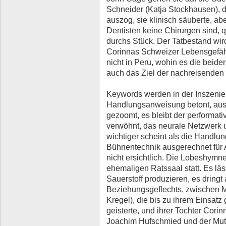
Schneider (Katja Stockhausen),
auszog, sie klinisch säuberte, a
Dentisten keine Chirurgen sind, q
durchs Stück. Der Tatbestand wird
Corinnas Schweizer Lebensgefähr
nicht in Peru, wohin es die beide
auch das Ziel der nachreisenden Z
Keywords werden in der Inszenie
Handlungsanweisung betont, ausg
gezoomt, es bleibt der performati
verwöhnt, das neurale Netzwerk un
wichtiger scheint als die Handlu
Bühnentechnik ausgerechnet für 
nicht ersichtlich. Die Lobeshymne
ehemaligen Ratssaal statt. Es lä
Sauerstoff produzieren, es dringt 
Beziehungsgeflechts, zwischen M
Kregel), die bis zu ihrem Einsatz
geisterte, und ihrer Tochter Cor
Joachim Hufschmied und der Mutt