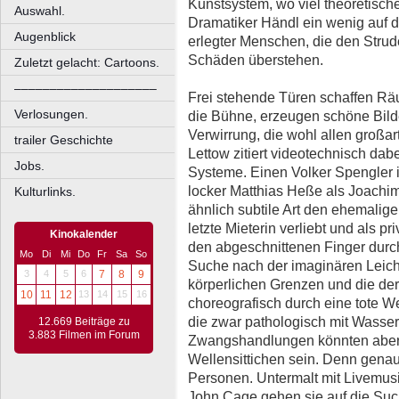
Kunstsystem, wo viel theoretisch
Auswahl.
Dramatiker Händl ein wenig auf de
Augenblick
erlegter Menschen, die den Strud
Schäden überstehen.
Zuletzt gelacht: Cartoons.
––––––––––––––––––––
Frei stehende Türen schaffen Rä
Verlosungen.
die Bühne, erzeugen schöne Bil
Verwirrung, die wohl allen großa
trailer Geschichte
Lettow zitiert videotechnisch dab
Jobs.
Systeme. Einen Volker Spengler
locker Matthias Heße als Joachi
Kulturlinks.
ähnlich subtile Art den ehemaligen
letzte Mieterin verliebt und als 
Kinokalender
den abgeschnittenen Finger durch
Mo
Di
Mi
Do
Fr
Sa
So
Suche nach der imaginären Leich
3
4
5
6
7
8
9
körperlichen Grenzen und die der 
10
11
12
13
14
15
16
choreografisch durch eine tote We
die zwar pathologisch mit Wasser
12.669 Beiträge zu
3.883 Filmen im Forum
Zwangshandlungen könnten aber
Wellensittichen sein. Denn genau
Personen. Untermalt mit Livemus
John Cage gehen sie auf die Suc