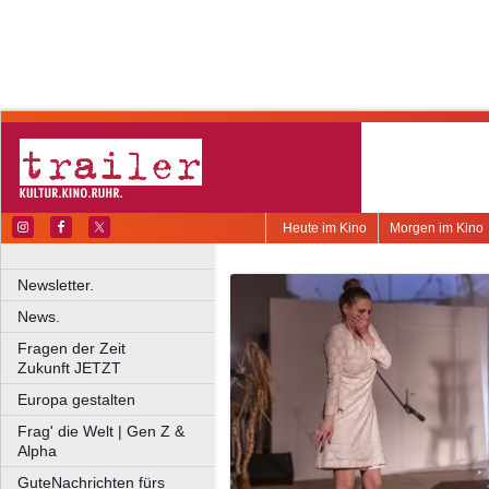
Heute im Kino
Morgen im Kino
Newsletter.
News.
Fragen der Zeit
Zukunft JETZT
Europa gestalten
Frag' die Welt | Gen Z &
Alpha
GuteNachrichten fürs