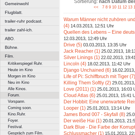
Sortierung:
nach Datum des 
Gemeinwohl
<<
7
8
9
10
11
12
13
Flugblatt.
Warum Männer nicht zuhören und
trailer-ruhr podcast.
(4)
14.03.2013, 12:51 Uhr
trailer zahl-ich.
Quellen des Lebens – Eine deuts
12.03.2013, 12:49 Uhr
ABO.
Drive (5)
03.03.2013, 13:35 Uhr
Bühne.
Jack Reacher (1)
25.02.2013, 18:1
Film.
Silver Linings (1)
22.02.2013, 19:4
Lincoln (4)
Kritikerspiegel Ruhr.
18.02.2013, 11:42 Uhr
Django Unchained (6)
Heute im Kino
16.02.2013,
Life of Pi: Schiffbruch mit Tiger (7
Morgen im Kino
Killing Them Softly (2)
Neu im Kino
29.01.2013,
Love (2011) (1)
Alle Kinos.
25.01.2013, 16:03 
Cloud Atlas (6)
Forum.
25.01.2013, 15:41 
Der Hobbit: Eine unerwartete Rei
Vorspann.
Looper (1)
Coming soon.
25.01.2013, 13:14 Uhr
James Bond 007 - Skyfall (8)
Kino.Ruhr.
25.0
Der weiße Hai (1)
Foyer.
20.01.2013, 21:
Dark Blue - Die Farbe der Korrupt
Festival.
Schlussmacher (1)
Gespräch zum Film.
15.01.2013, 22