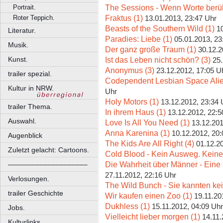
The Sessions - Wenn Worte berüh
Portrait.
Fraktus (1)
Roter Teppich.
13.01.2013, 23:47 Uhr
Beasts of the Southern Wild (1)
1
Literatur.
Paradies: Liebe (1)
05.01.2013, 23
Musik.
Der ganz große Traum (1)
30.12.2
Ist das Leben nicht schön? (3)
Kunst.
25.
Anonymus (3)
23.12.2012, 17:05 U
trailer spezial.
Codependent Lesbian Space Ali
Kultur in NRW.
Uhr
Holy Motors (1)
13.12.2012, 23:34 
trailer Thema.
In ihrem Haus (1)
13.12.2012, 22:5
Auswahl.
Love Is All You Need (1)
13.12.201
Anna Karenina (1)
10.12.2012, 20:
Augenblick
The Kids Are All Right (4)
01.12.2
Zuletzt gelacht: Cartoons.
Cold Blood - Kein Ausweg. Keine
Die Wahrheit über Männer - Eine
––––––––––––––––––––
27.11.2012, 22:16 Uhr
Verlosungen.
The Wild Bunch - Sie kannten kei
trailer Geschichte
Wir kaufen einen Zoo (1)
19.11.20
Dukhless (1)
15.11.2012, 04:09 Uhr
Jobs.
Vielleicht lieber morgen (1)
14.11.
Kulturlinks.