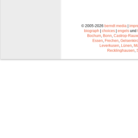
© 2005-2026
berndt media
|
impr
biograph
|
choices
|
engels
und
Bochum
,
Bonn
,
Castrop-Raux
Essen
,
Frechen
,
Gelsenkir
Leverkusen
,
Lünen
,
Mü
Recklinghausen
,